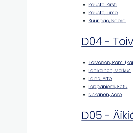
Kauste, Kirsti
Kauste, Timo
Suuripää, Noora
D04 - Toi
Toivonen, Rami (ka
Lahikainen, Markus
Laine, Arto
Leppäniemi, Eetu
Niskanen, Aaro
D05 - Äiki