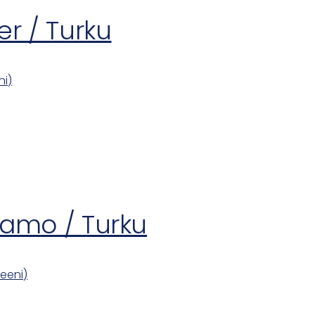
er / Turku
ni)
amo / Turku
eeni)