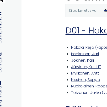
Kilpailun etusivu
J
Ensisijaise
 Finland
välilehdet
D01 - Haka
Hakala, Reijo (kapt
Issakainen, Jari
ng.fi
Jokinen, Kari
Järvinen, Kari HT
Mykkänen, Antti
Nissinen, Seppo
Ruokolainen, Roop
 Finland
Toivonen, Jukka (v