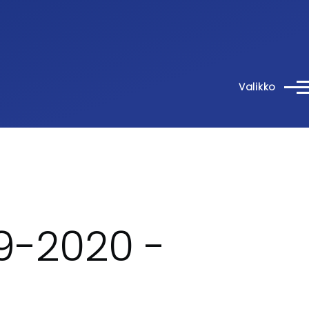
Valikko
9-2020 -