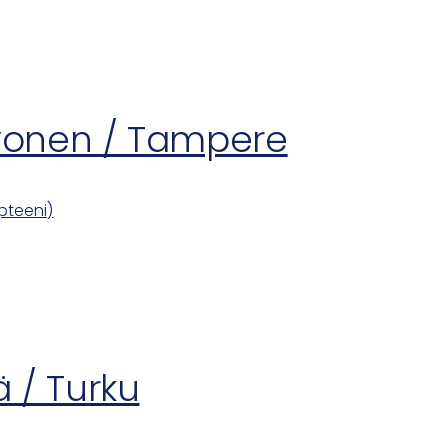
vonen / Tampere
pteeni)
ä / Turku