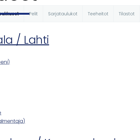
oukkueet
Pelit
Sarjataulukot
Teeheitot
Tilastot
t
la / Lahti
eeni)
e
almentaja)