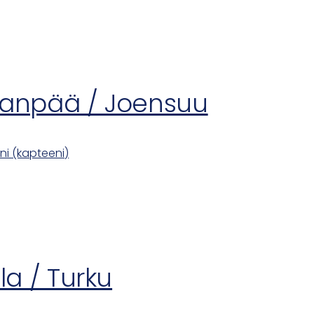
kanpää / Joensuu
i (kapteeni)
la / Turku