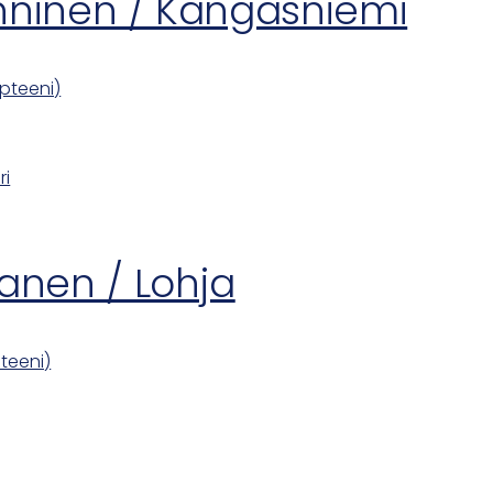
nninen / Kangasniemi
pteeni)
ri
anen / Lohja
teeni)