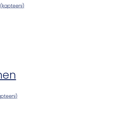
 (kapteeni)
änen
apteeni)