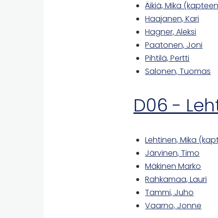
Äikiä, Mika (kapteen
Haajanen, Kari
Hagner, Aleksi
Paatonen, Joni
Pihtilä, Pertti
Salonen, Tuomas
D06 - Leh
Lehtinen, Mika (kap
Järvinen, Timo
Mäkinen Marko
Rahkamaa, Lauri
Tammi, Juho
Vaarno, Jonne