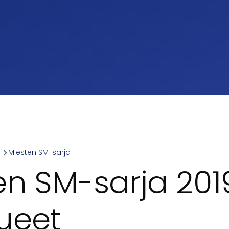
a
Miesten SM-sarja
umb
en SM-sarja 201
ueet