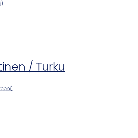
i)
tinen / Turku
teeni)