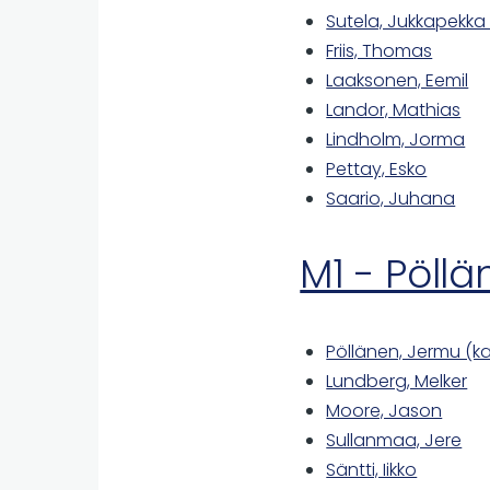
Sutela, Jukkapekka
Friis, Thomas
Laaksonen, Eemil
Landor, Mathias
Lindholm, Jorma
Pettay, Esko
Saario, Juhana
M1 - Pöll
Pöllänen, Jermu (k
Lundberg, Melker
Moore, Jason
Sullanmaa, Jere
Säntti, Iikko