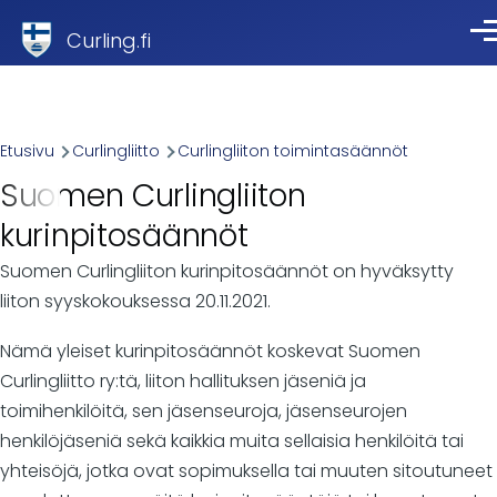
Skip to main content
Curling.fi
Val
Breadcrumb
Etusivu
Curlingliitto
Curlingliiton toimintasäännöt
Suomen Curlingliiton
kurinpitosäännöt
Suomen Curlingliiton kurinpitosäännöt on hyväksytty
liiton syyskokouksessa 20.11.2021.
Nämä yleiset kurinpitosäännöt koskevat Suomen
Curlingliitto ry:tä, liiton hallituksen jäseniä ja
toimihenkilöitä, sen jäsenseuroja, jäsenseurojen
henkilöjäseniä sekä kaikkia muita sellaisia henkilöitä tai
yhteisöjä, jotka ovat sopimuksella tai muuten sitoutuneet