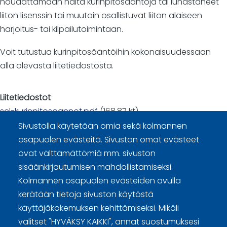
noudattamaan näitä kurinpitosääntöjä tai lunastaneet
liiton lisenssin tai muutoin osallistuvat liiton alaiseen
harjoitus- tai kilpailutoimintaan.
Voit tutustua kurinpitosääntöihin kokonaisuudessaan
alla olevasta liitetiedostosta.
Liitetiedostot
scl-kurinpitosaannot.pdf
(168.87 kt)
Sivustolla käytetään omia sekä kolmannen
osapuolen evästeitä. Sivuston omat evästeet
ovat välttämättömiä mm. sivuston
sisäänkirjautumisen mahdollistamiseksi.
Kolmannen osapuolen evästeiden avulla
Curling Finland
kerätään tietoja sivuston käytöstä
käyttäjäkokemuksen kehittämiseksi. Mikäli
Curling.fi
valitset "HYVÄKSY KAIKKI", annat suostumuksesi