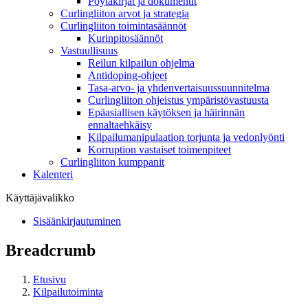
Pöytäkirjat ja dokumentit
Curlingliiton arvot ja strategia
Curlingliiton toimintasäännöt
Kurinpitosäännöt
Vastuullisuus
Reilun kilpailun ohjelma
Antidoping-ohjeet
Tasa-arvo- ja yhdenvertaisuussuunnitelma
Curlingliiton ohjeistus ympäristövastuusta
Epäasiallisen käytöksen ja häirinnän
ennaltaehkäisy
Kilpailumanipulaation torjunta ja vedonlyönti
Korruption vastaiset toimenpiteet
Curlingliiton kumppanit
Kalenteri
Käyttäjävalikko
Sisäänkirjautuminen
Breadcrumb
Etusivu
Kilpailutoiminta