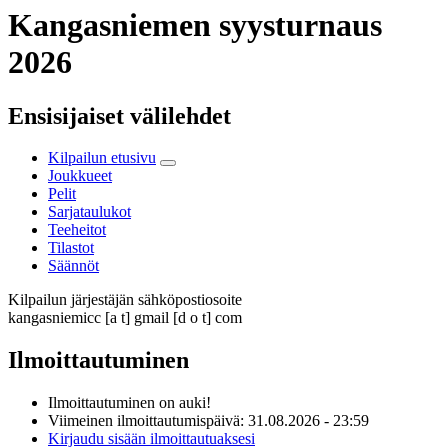
Kangasniemen syysturnaus
2026
Ensisijaiset välilehdet
Kilpailun etusivu
Joukkueet
Pelit
Sarjataulukot
Teeheitot
Tilastot
Säännöt
Kilpailun järjestäjän sähköpostiosoite
kangasniemicc
[a t]
gmail
[d o t]
com
Ilmoittautuminen
Ilmoittautuminen on auki!
Viimeinen ilmoittautumispäivä: 31.08.2026 - 23:59
Kirjaudu sisään ilmoittautuaksesi