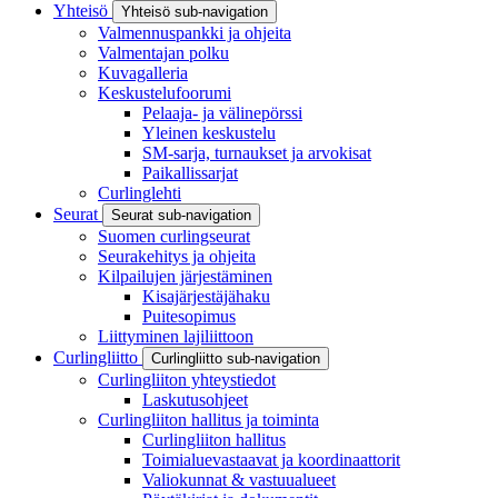
Yhteisö
Yhteisö sub-navigation
Valmennuspankki ja ohjeita
Valmentajan polku
Kuvagalleria
Keskustelufoorumi
Pelaaja- ja välinepörssi
Yleinen keskustelu
SM-sarja, turnaukset ja arvokisat
Paikallissarjat
Curlinglehti
Seurat
Seurat sub-navigation
Suomen curlingseurat
Seurakehitys ja ohjeita
Kilpailujen järjestäminen
Kisajärjestäjähaku
Puitesopimus
Liittyminen lajiliittoon
Curlingliitto
Curlingliitto sub-navigation
Curlingliiton yhteystiedot
Laskutusohjeet
Curlingliiton hallitus ja toiminta
Curlingliiton hallitus
Toimialuevastaavat ja koordinaattorit
Valiokunnat & vastuualueet