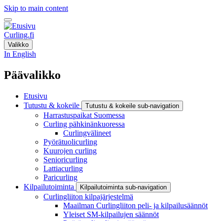
Skip to main content
Curling.fi
Valikko
In English
Päävalikko
Etusivu
Tutustu & kokeile
Tutustu & kokeile sub-navigation
Harrastuspaikat Suomessa
Curling pähkinänkuoressa
Curlingvälineet
Pyörätuolicurling
Kuurojen curling
Senioricurling
Lattiacurling
Paricurling
Kilpailutoiminta
Kilpailutoiminta sub-navigation
Curlingliiton kilpajärjestelmä
Maailman Curlingliiton peli- ja kilpailusäännöt
Yleiset SM-kilpailujen säännöt