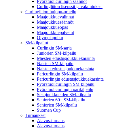
Pyörätuolicurlingin säännöt
Curlingliiton lisenssit ja vakuutukset
Curlingliiton huippu-urheilu
Maajoukkuevalinnat
Maajoukkuesäännöt
Maajoukkueopas
Maajoukkuepalvelut
Olympiapolku
SM-kilpailut
Curlingin SM-sarja
Juniorien SM-kilpailu
Miesten edustusjoukkuekarsinta
Naisten SM-kilpailu
Naisten edustusjoukkuekarsinta
Paricurlingin SM-kilpailu
Paricurlingin edustusjoukkuekarsinta
Pyörätuolicurlingin SM-kilpailu
Pyörätuolicurlingin parikilpailu
Sekajoukkueiden SM-kilpailu
Seniorien 60+ SM-kilpailu
Seniorien SM-kilpailu
Suomen Cup
Turnaukset
Alavus-turnaus
Alavus-turnaus