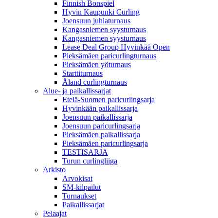
Finnish Bonspiel
Hyvin Kaupunki Curling
Joensuun juhlaturnaus
Kangasniemen syysturnaus
Kangasniemen syysturnaus
Lease Deal Group Hyvinkää Open
Pieksämäen paricurlingturnaus
Pieksämäen yöturnaus
Starttiturnaus
Åland curlingturnaus
Alue- ja paikallissarjat
Etelä-Suomen paricurlingsarja
Hyvinkään paikallissarja
Joensuun paikallissarja
Joensuun paricurlingsarja
Pieksämäen paikallissarja
Pieksämäen paricurlingsarja
TESTISARJA
Turun curlingliiga
Arkisto
Arvokisat
SM-kilpailut
Turnaukset
Paikallissarjat
Pelaajat