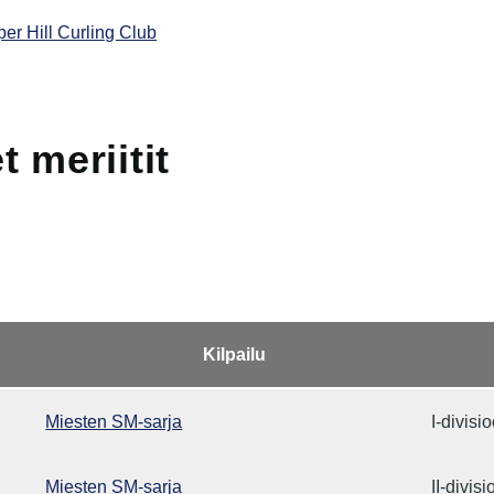
er Hill Curling Club
 meriitit
Kilpailu
Miesten SM-sarja
I-divisi
Miesten SM-sarja
II-divis