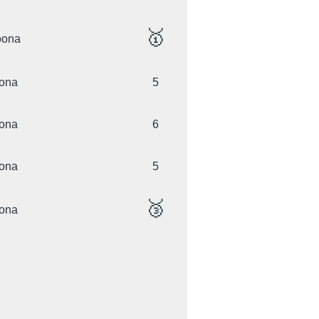
🥇
ioona
oona
5
oona
6
oona
5
🥉
oona