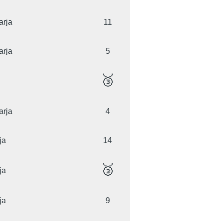
arja
11
arja
5
🥉
arja
4
ja
14
🥉
ja
ja
9