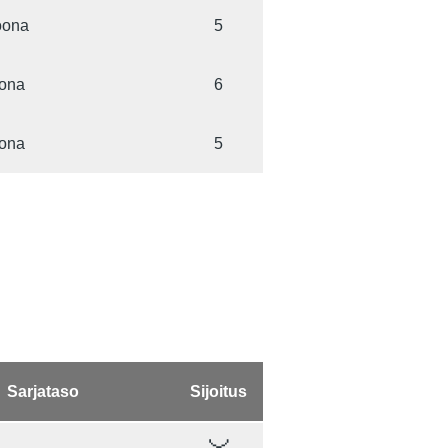
ioona
5
oona
6
oona
5
Sarjataso
Sijoitus