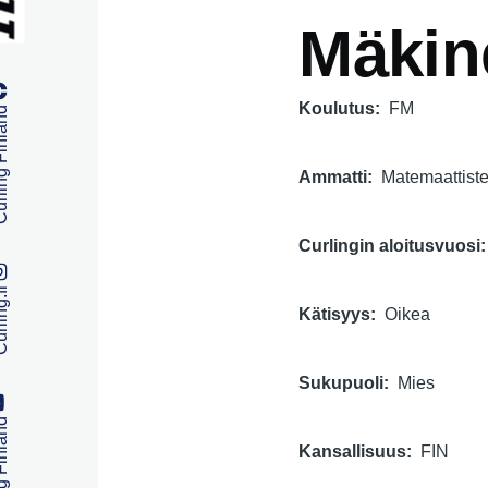
Mäkin
Koulutus
FM
 Finland
Ammatti
Matemaattiste
Curlingin aloitusvuosi
ng.fi
Kätisyys
Oikea
Sukupuoli
Mies
 Finland
Kansallisuus
FIN