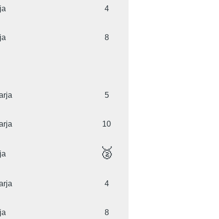
ja
4
ja
8
arja
5
arja
10
🥈
ja
arja
4
ja
8