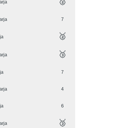
🥈
arja
arja
7
🥈
ja
🥉
arja
ja
7
arja
4
ja
6
🥉
arja