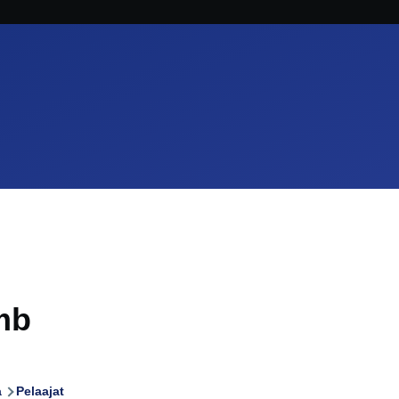
mb
a
Pelaajat