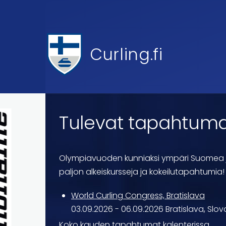
Skip to main content
Curling.fi
Tulevat tapahtum
Olympiavuoden kunniaksi ympäri Suomea 
paljon alkeiskursseja ja kokeilutapahtumia!
World Curling Congress, Bratislava
03.09.2026
-
06.09.2026
Bratislava, Slov
Koko kauden tapahtumat kalenterissa...