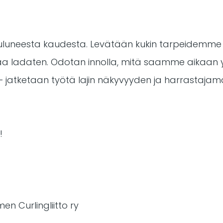
n kuluneesta kaudesta. Levätään kukin tarpeidem
aa ladaten. Odotan innolla, mitä saamme aikaan
 — jatketaan työtä lajin näkyvyyden ja harrastaja
!
n Curlingliitto ry