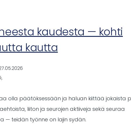
ynti
luneesta kaudesta — kohti
rtissa
uutta kautta
27.05.2026
,
kaa olla päätöksessään ja haluan kiittää jokaista 
htoista, liiton ja seurojen aktiiveja sekä seuraa
a — teidän työnne on lajin sydän.