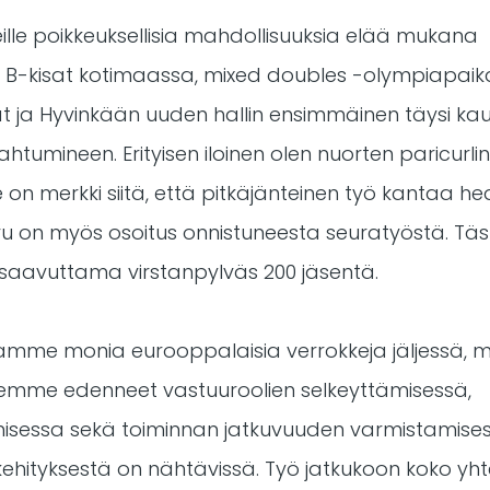
eille poikkeuksellisia mahdollisuuksia elää mukana
 ja B-kisat kotimaassa, mixed doubles -olympiapai
sat ja Hyvinkään uuden hallin ensimmäinen täysi kau
htumineen. Erityisen iloinen olen nuorten paricurli
on merkki siitä, että pitkäjänteinen työ kantaa h
 on myös osoitus onnistuneesta seuratyöstä. Täs
 saavuttama virstanpylväs 200 jäsentä.
mme monia eurooppalaisia verrokkeja jäljessä, 
lemme edenneet vastuuroolien selkeyttämisessä,
isessa sekä toiminnan jatkuvuuden varmistamises
kehityksestä on nähtävissä. Työ jatkukoon koko yht