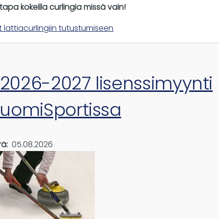
tapa kokeilla curlingia missä vain!
ot lattiacurlingiin tutustumiseen
2026-2027 lisenssimyynti
SuomiSportissa
rä
05.08.2026