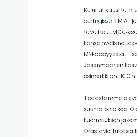
Kulunut kausi toi m
curlingissa: EM A-
tavoittelu, MiCo‑ki
kansainvälisine tapa
MM‑debyytistä — se 
Jäsenmäärien kasvu
esimerkki on HCC:n
Tiedostamme oleva
suunta on oikea. O
kuormituksen jakam
Orastavia tuloksia 