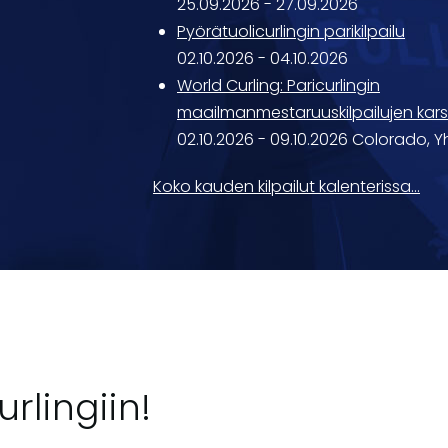
25.09.2026
-
27.09.2026
Pyörätuolicurlingin parikilpailu
02.10.2026
-
04.10.2026
World Curling: Paricurlingin
maailmanmestaruuskilpailujen kars
02.10.2026
-
09.10.2026
Colorado, Y
Koko kauden kilpailut kalenterissa...
rlingiin!