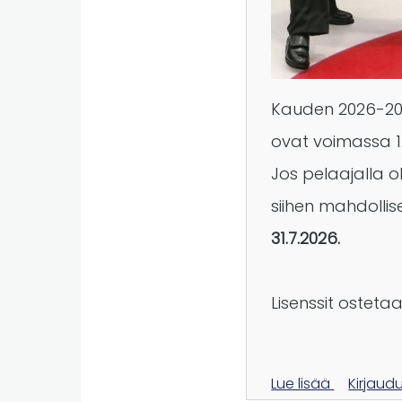
Kauden 2026-202
ovat voimassa 1.
Jos pelaajalla ol
siihen mahdolli
31.7.2026.
Lisenssit ostet
Lue lisää
aiheesta
Kirjaud