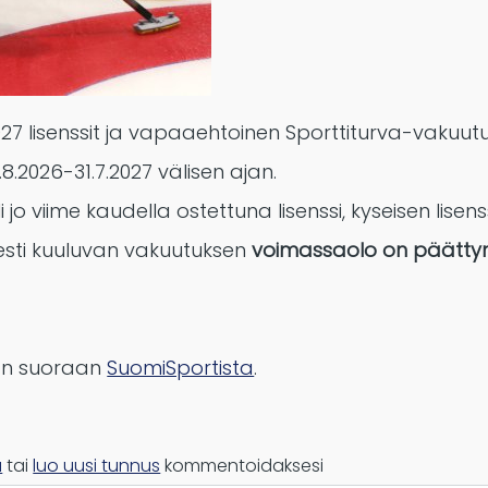
7 lisenssit ja vapaaehtoinen Sporttiturva-vakuut
8.2026-31.7.2027 välisen ajan.
i jo viime kaudella ostettuna lisenssi, kyseisen lisens
sesti kuuluvan vakuutuksen
voimassaolo on päätty
aan suoraan
SuomiSportista
.
u
tai
luo uusi tunnus
kommentoidaksesi