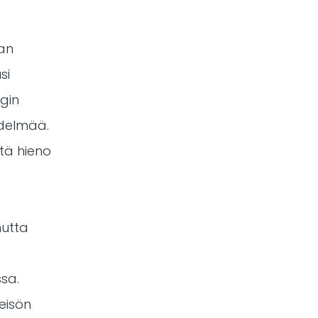
kan
si
ngin
edelmää.
tä hieno
mutta
sa.
eisön