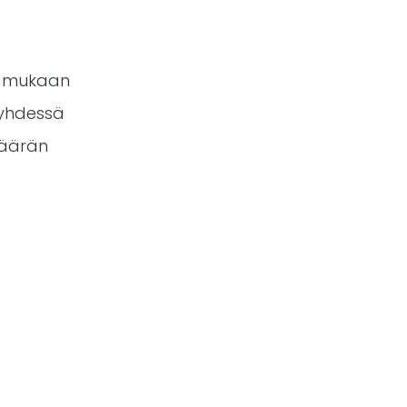
me mukaan
 yhdessä
määrän