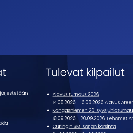
at
Tulevat kilpailut
järjestetään
Alavus turnaus 2026
14.08.2026
-
16.08.2026
Alavus Aree
Kangasniemen 20. syysjuhlaturnau
18.09.2026
-
20.09.2026
Tehomet A
akia
Curlingin SM-sarjan karsinta