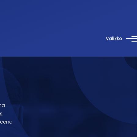
Valikko
na
s
reena