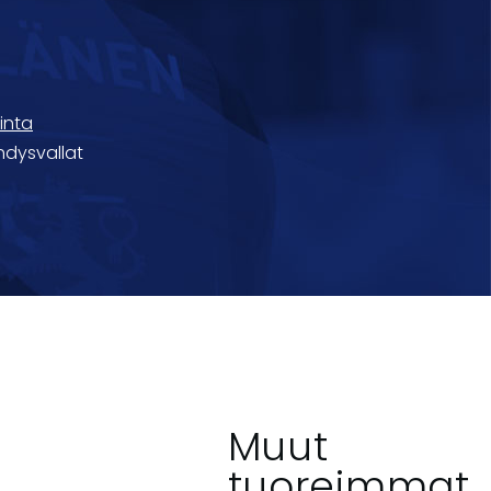
inta
hdysvallat
Muut
tuoreimmat