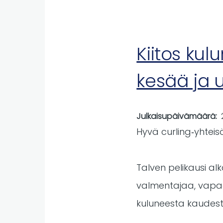
Kauden
2026-
2027
lisenssimy
Kiitos ku
avattu
SuomiSpo
kesää ja 
Julkaisupäivämäärä
Hyvä curling‑yhteisö
Talven pelikausi al
valmentajaa, vapaae
kuluneesta kaudest