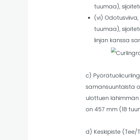
tuumaa), sijoite
(vi) Odotusviiva
tuumaa), sijoite
linjan kanssa s
c) Pyörätuolicurlin
samansuuntaista ohu
ulottuen lähimmän 
on 457 mm (18 tuum
d) Keskipiste (Tee/