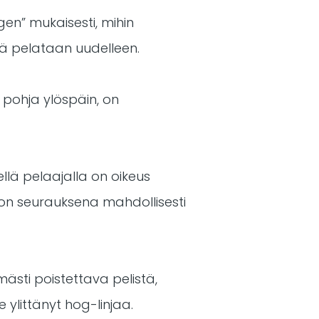
gen” mukaisesti, mihin
ää pelataan uudelleen.
i pohja ylöspäin, on
llä pelaajalla on oikeus
iton seurauksena mahdollisesti
mästi poistettava pelistä,
e ylittänyt hog-linjaa.