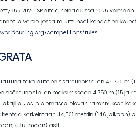
tetty 15.7.2026. Sisältää heinäkuussa 2025 voimaan
äännöt ja versio, jossa muuttuneet kohdat on korost
/worldcurling.org/competitions/rules
NGRATA
tattuna takalautojen sisäreunoista, on 45,720 m (1
en sisäreunoista, on maksimissaan 4,750 m (15 jal
ai jakajilla. Jos jo olemassa olevan rakennuksen kok
hentää korkeintaan 44,501 metriin (146 jalkaan) as
lkaan, 4 tuumaan) asti.