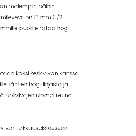
van molempiin päihin.
imileveys on 13 mm (1/2
emmille puolille rataa hog-
taan kaksi keskiviivan kanssa
e, lähtien hog-linjasta ja
tuoliviivojen ulompi reuna
viivan leikkauspisteeseen.