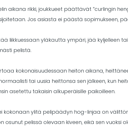
lin aikana rikki, joukkueet päättävät ”curlingin hen
 sijoitetaan. Jos asiasta ei päästä sopimukseen, p
tää liikkuessaan yläkautta ympäri, jää kyljelleen ta
ästi pelistä.
irtoaa kokonaisuudessaan heiton aikana, heittänee
normaalisti tai uusia heittonsa sen jälkeen, kun he
nsin asetettu takaisin alkuperäisille paikoilleen.
ka ei kokonaan ylitä pelipäädyn hog-linjaa on välittö
e on osunut pelissä olevaan kiveen, eikä sen vuoksi ol