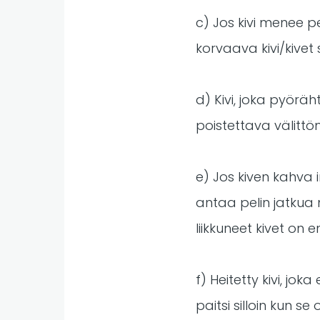
c) Jos kivi menee pe
korvaava kivi/kivet
d) Kivi, joka pyöräh
poistettava välittöm
e) Jos kiven kahva 
antaa pelin jatkua 
liikkuneet kivet on e
f) Heitetty kivi, jo
paitsi silloin kun s