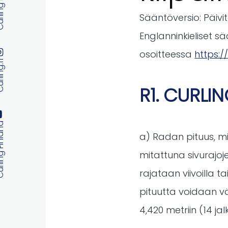
 Finland
Sääntöversio: Päivi
Englanninkieliset s
osoitteessa
https:/
ng.fi
R1. CURLI
 Finland
a) Radan pituus, mi
mitattuna sivurajoj
rajataan viivoilla t
pituutta voidaan vä
4,420 metriin (14 ja