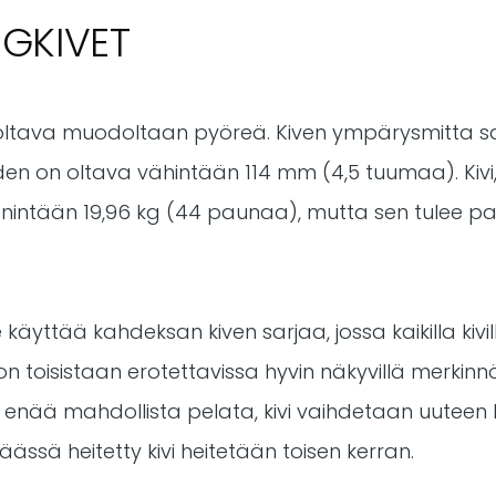
NGKIVET
 oltava muodoltaan pyöreä. Kiven ympärysmitta s
en on oltava vähintään 114 mm (4,5 tuumaa). Kivi
enintään 19,96 kg (44 paunaa), mutta sen tulee pa
 käyttää kahdeksan kiven sarjaa, jossa kaikilla ki
 on toisistaan erotettavissa hyvin näkyvillä merkinnöi
e enää mahdollista pelata, kivi vaihdetaan uuteen k
 päässä heitetty kivi heitetään toisen kerran.