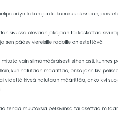
ää pelipäädyn takarajan kokonaisuudessaan, poisteta
radan sivussa olevaan jakajaan tai koskettaa sivura
ja sen pääsy viereisille radoille on estettävä.
saa mitata vain silmämääräisesti siihen asti, kunnes 
illoin, kun halutaan määrittää, onko jokin kivi peliss
tai viidettä kiveä halutaan määrittää, onko kivi su
.
saa tehdä muutoksia pelikiviinsä tai asettaa mitään 