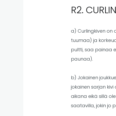
R2. CURLI
a) Curlingkiven on
tuumaa) ja korkeud
pultti, saa painaa 
paunaa).
b) Jokainen joukkue
jokainen sarjan kivi
aikana eikä sillä ol
saatavilla, jokin jo