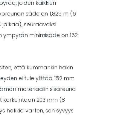
yrää, joiden kaikkien
lkoreunan säde on 1,829 m (6
 jalkaa), seuraavaksi
n ympyrän minimisäde on 152
e siten, että kummankin hakin
eyden ei tule ylittää 152 mm
 tämän materiaalin sisäreuna
vat korkeintaan 203 mm (8
s hakkia varten, sen syvyys