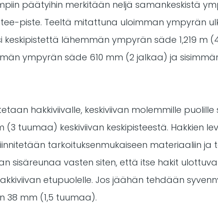
mpiin päätyihin merkitään neljä samankeskistä ymp
ii tee-piste. Teeltä mitattuna uloimman ympyrän u
si keskipistettä lähemmän ympyrän säde 1,219 m (4
emmän ympyrän säde 610 mm (2 jalkaa) ja sisimmä
etaan hakkiviivalle, keskiviivan molemmille puolill
(3 tuumaa) keskiviivan keskipisteestä. Hakkien lev
iinnitetään tarkoituksenmukaiseen materiaaliin ja
an sisäreunaa vasten siten, että itse hakit ulottu
kiviivan etupuolelle. Jos jäähän tehdään syvenny
an 38 mm (1,5 tuumaa).