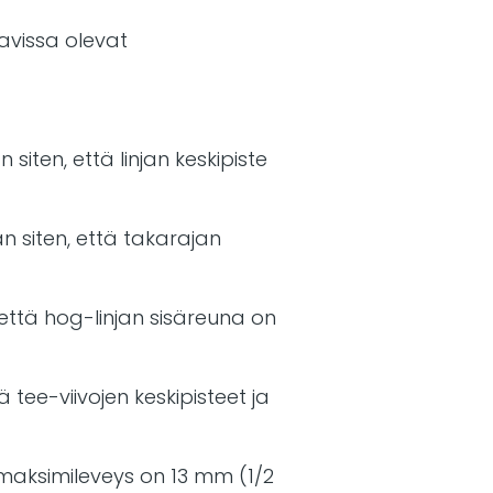
avissa olevat
siten, että linjan keskipiste
an siten, että takarajan
, että hog-linjan sisäreuna on
 tee-viivojen keskipisteet ja
.
a maksimileveys on 13 mm (1/2