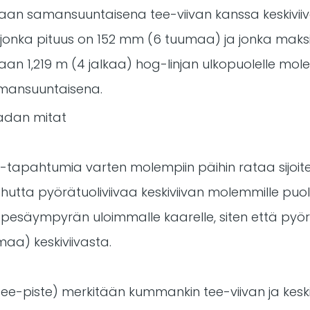
taan samansuuntaisena tee-viivan kanssa keskivii
, jonka pituus on 152 mm (6 tuumaa) ja jonka maks
taan 1,219 m (4 jalkaa) hog-linjan ulkopuolelle mol
amansuuntaisena.
g-tapahtumia varten molempiin päihin rataa sijoite
tta pyörätuoliviivaa keskiviivan molemmille puolill
pesäympyrän uloimmalle kaarelle, siten että pyörä
aa) keskiviivasta.
Tee-piste) merkitään kummankin tee-viivan ja keski