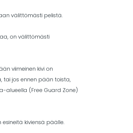
an välittömästi pelistä.
jaa, on välittömästi
pään viimeinen kivi on
ä, tai jos ennen pään toista,
oja-alueella (Free Guard Zone)
esineitä kiviensä päälle.