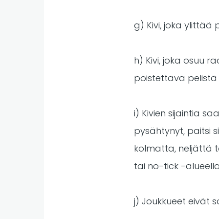
g) Kivi, joka ylitt
h) Kivi, joka osuu 
poistettava pelistä 
i) Kivien sijaintia 
pysähtynyt, paitsi s
kolmatta, neljättä 
tai no-tick -alueella
j) Joukkueet eivät 