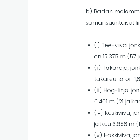
b) Radan molemmiss
samansuuntaiset lin
(i) Tee-viiva, jo
on 17,375 m (57 
(ii) Takaraja, j
takareuna on 1,8
(iii) Hog-linja, 
6,401 m (21 jalka
(iv) Keskiviiva,
jatkuu 3,658 m (1
(v) Hakkiviiva, 