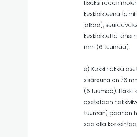
Lisäksi radan mole
keskipisteenä toim
jalkaa), seuraavak
keskipistettä läh
mm (6 tuumaa).
e) Kaksi hakkia aset
sisäreuna on 76 mm 
(6 tuumaa). Hakki k
asetetaan hakkiviiv
tuuman) päähän hak
saa olla korkeinta