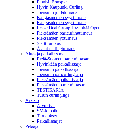
Finnish Bonspiel
Hyvin Kaupunki Curling
Joensuun juhlaturnaus
Kangasniemen syysturnaus
Kangasniemen syysturnaus
Lease Deal Group Hyvinkää Open
Pieksämäen paricurlingturnaus
Pieksämäen yöturnaus
Starttiturnaus
Åland curlingturnaus
Alue- ja paikallissarjat
Etelä-Suomen paricurlingsarja
Hyvinkään paikallissarja
Joensuun paikallissarja
Joensuun paricurlingsarja
Pieksämäen paikallissarja
Pieksämäen paricurlingsarja
TESTISARJA
Turun curlingliiga
Arkisto
Arvokisat
SM-kilpailut
Turnaukset
Paikallissarjat
Pelaajat