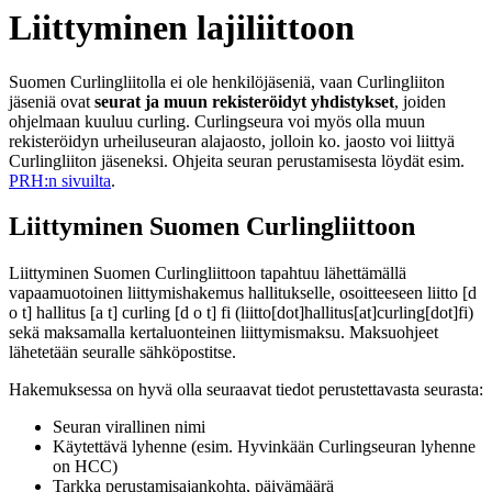
Liittyminen lajiliittoon
Suomen Curlingliitolla ei ole henkilöjäseniä, vaan Curlingliiton
jäseniä ovat
seurat ja muun rekisteröidyt yhdistykset
, joiden
ohjelmaan kuuluu curling. Curlingseura voi myös olla muun
rekisteröidyn urheiluseuran alajaosto, jolloin ko. jaosto voi liittyä
Curlingliiton jäseneksi. Ohjeita seuran perustamisesta löydät esim.
PRH:n sivuilta
.
Liittyminen Suomen Curlingliittoon
Liittyminen Suomen Curlingliittoon tapahtuu lähettämällä
vapaamuotoinen liittymishakemus hallitukselle, osoitteeseen
liitto
[d
o t]
hallitus
[a t]
curling
[d o t]
fi
(liitto[dot]hallitus[at]curling[dot]fi)
sekä maksamalla kertaluonteinen liittymismaksu. Maksuohjeet
lähetetään seuralle sähköpostitse.
Hakemuksessa on hyvä olla seuraavat tiedot perustettavasta seurasta:
Seuran virallinen nimi
Käytettävä lyhenne (esim. Hyvinkään Curlingseuran lyhenne
on HCC)
Tarkka perustamisajankohta, päivämäärä