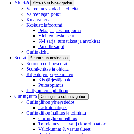
Yhteisö
Yhteisö sub-navigation
Valmennuspankki ja ohjeita
Valmentajan polku
Kuvagalleria
Keskustelufoorumi
Pelaaja- ja välinepörssi
Yleinen keskustelu
SM-sarja, turnaukset ja arvokisat
Paikallissarjat
Curlinglehti
Seurat
Seurat sub-navigation
Suomen curlingseurat
Seurakehitys ja ohjeita
Kilpailujen järjestäminen
Kisajärjestäjähaku
Puitesopimus
Liittyminen lajiliittoon
Curlingliitto
Curlingliitto sub-navigation
Curlingliiton yhteystiedot
Laskutusohjeet
Curlingliiton hallitus ja toiminta
Curlingliiton hallitus
Toimialuevastaavat ja koordinaattorit
Valiokunnat & vastuualueet