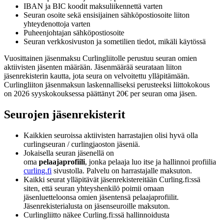
IBAN ja BIC koodit maksuliikennettä varten
Seuran osoite sekä ensisijainen sähköpostiosoite liiton
yhteydenottoja varten
Puheenjohtajan sähköpostiosoite
Seuran verkkosivuston ja sometilien tiedot, mikäli käytössä
Vuosittainen jäsenmaksu Curlingliitolle perustuu seuran omien
aktiivisten jäsenten määrään. Jäsenmäärää seurataan liiton
jäsenrekisterin kautta, jota seura on velvoitettu ylläpitämään.
Curlingliiton jäsenmaksun laskennalliseksi perusteeksi liittokokous
on 2026 syyskokouksessa päättänyt 20€ per seuran oma jäsen.
Seurojen jäsenrekisterit
Kaikkien seuroissa aktiivisten harrastajien olisi hyvä olla
curlingseuran / curlingjaoston jäseniä.
Jokaisella seuran jäsenellä on
oma
pelaajaprofiili
, jonka pelaaja luo itse ja hallinnoi profiilia
curling.fi
sivustolla. Palvelu on harrastajalle maksuton.
Kaikki seurat ylläpitävät jäsenrekistereitään Curling.fi:ssä
siten, että seuran yhteyshenkilö poimii omaan
jäsenluetteloonsa omien jäsentensä pelaajaprofiilit.
Jäsenrekisterialusta on jäsenseuroille maksuton.
Curlingliitto näkee Curling.fi:ssä hallinnoidusta