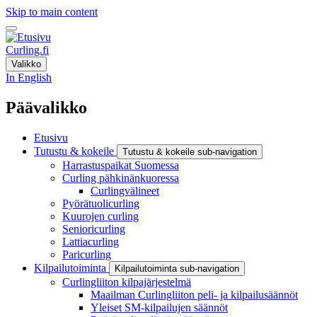
Skip to main content
Curling.fi
Valikko
In English
Päävalikko
Etusivu
Tutustu & kokeile
Tutustu & kokeile sub-navigation
Harrastuspaikat Suomessa
Curling pähkinänkuoressa
Curlingvälineet
Pyörätuolicurling
Kuurojen curling
Senioricurling
Lattiacurling
Paricurling
Kilpailutoiminta
Kilpailutoiminta sub-navigation
Curlingliiton kilpajärjestelmä
Maailman Curlingliiton peli- ja kilpailusäännöt
Yleiset SM-kilpailujen säännöt