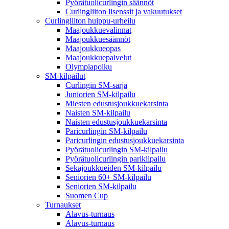
Pyörätuolicurlingin säännöt
Curlingliiton lisenssit ja vakuutukset
Curlingliiton huippu-urheilu
Maajoukkuevalinnat
Maajoukkuesäännöt
Maajoukkueopas
Maajoukkuepalvelut
Olympiapolku
SM-kilpailut
Curlingin SM-sarja
Juniorien SM-kilpailu
Miesten edustusjoukkuekarsinta
Naisten SM-kilpailu
Naisten edustusjoukkuekarsinta
Paricurlingin SM-kilpailu
Paricurlingin edustusjoukkuekarsinta
Pyörätuolicurlingin SM-kilpailu
Pyörätuolicurlingin parikilpailu
Sekajoukkueiden SM-kilpailu
Seniorien 60+ SM-kilpailu
Seniorien SM-kilpailu
Suomen Cup
Turnaukset
Alavus-turnaus
Alavus-turnaus