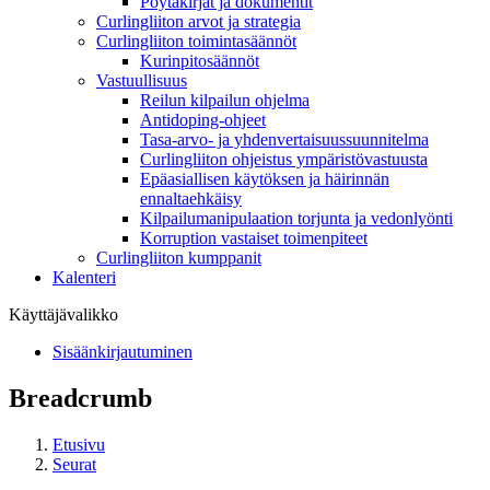
Pöytäkirjat ja dokumentit
Curlingliiton arvot ja strategia
Curlingliiton toimintasäännöt
Kurinpitosäännöt
Vastuullisuus
Reilun kilpailun ohjelma
Antidoping-ohjeet
Tasa-arvo- ja yhdenvertaisuussuunnitelma
Curlingliiton ohjeistus ympäristövastuusta
Epäasiallisen käytöksen ja häirinnän
ennaltaehkäisy
Kilpailumanipulaation torjunta ja vedonlyönti
Korruption vastaiset toimenpiteet
Curlingliiton kumppanit
Kalenteri
Käyttäjävalikko
Sisäänkirjautuminen
Breadcrumb
Etusivu
Seurat