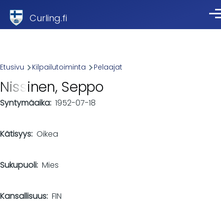
Skip to main content
Curling.fi
Val
Breadcrumb
Etusivu
Kilpailutoiminta
Pelaajat
Nissinen, Seppo
Syntymäaika
1952-07-18
Kätisyys
Oikea
Sukupuoli
Mies
Kansallisuus
FIN