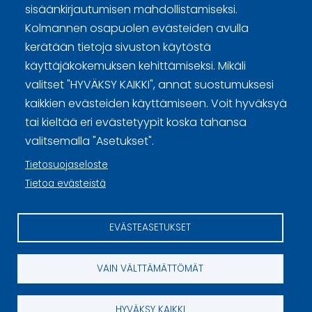
sisäänkirjautumisen mahdollistamiseksi.
Tietosuojaselosteet
Kolmannen osapuolen evästeiden avulla
Tietoa evästeistä
kerätään tietoja sivuston käytöstä
käyttäjäkokemuksen kehittämiseksi. Mikäli
Evästeasetukset
valitset "HYVÄKSY KAIKKI", annat suostumuksesi
kaikkien evästeiden käyttämiseen. Voit hyväksyä
tai kieltää eri evästetyypit koska tahansa
valitsemalla "Asetukset".
Tietosuojaseloste
Tietoa evästeistä
EVÄSTEASETUKSET
VAIN VÄLTTÄMÄTTÖMÄT
HYVÄKSY KAIKKI