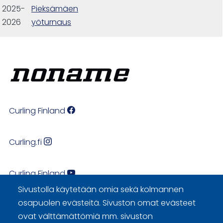
2025-
Pieksämäen
2026
yöturnaus
Curling Finland
Curling.fi
Curling Finland
Sivustolla käytetään omia sekä kolmannen
osapuolen evästeitä. Sivuston omat evästeet
Sivuston käyttöehdot ja sisällön käyttöoikeudet
ovat välttämättömiä mm. sivuston