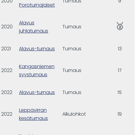
2020
Turnaus
9
Poroturnajaiset
Alavus
🥈
2020
Turnaus
juhlaturnaus
2021
Alavus-turnaus
Turnaus
13
Kangasniemen
2022
Turnaus
17
syysturnaus
2022
Alavus-turnaus
Turnaus
15
Leppävirran
2022
Alkulohkot
19
kesäturnaus