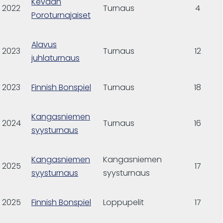
Kevään
2022
Turnaus
4
Poroturnajaiset
Alavus
2023
Turnaus
12
juhlaturnaus
2023
Finnish Bonspiel
Turnaus
18
Kangasniemen
2024
Turnaus
16
syysturnaus
Kangasniemen
Kangasniemen
2025
17
syysturnaus
syysturnaus
2025
Finnish Bonspiel
Loppupelit
17