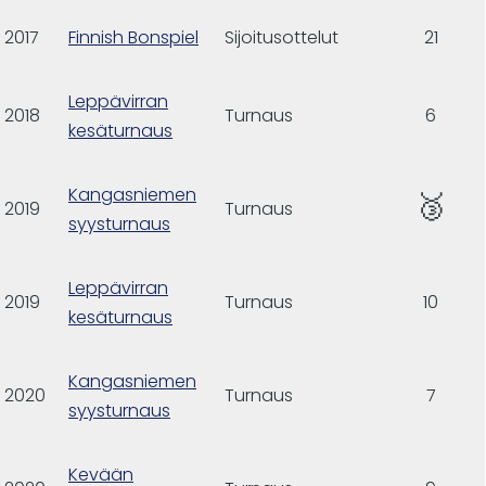
2017
Finnish Bonspiel
Sijoitusottelut
21
Leppävirran
2018
Turnaus
6
kesäturnaus
Kangasniemen
🥉
2019
Turnaus
syysturnaus
Leppävirran
2019
Turnaus
10
kesäturnaus
Kangasniemen
2020
Turnaus
7
syysturnaus
Kevään