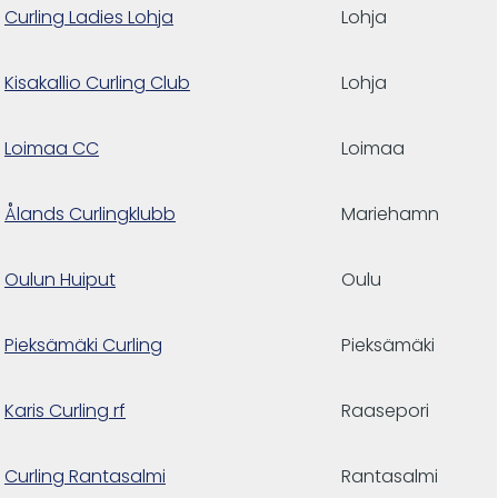
Curling Ladies Lohja
Lohja
Kisakallio Curling Club
Lohja
Loimaa CC
Loimaa
Ålands Curlingklubb
Mariehamn
Oulun Huiput
Oulu
Pieksämäki Curling
Pieksämäki
Karis Curling rf
Raasepori
Curling Rantasalmi
Rantasalmi