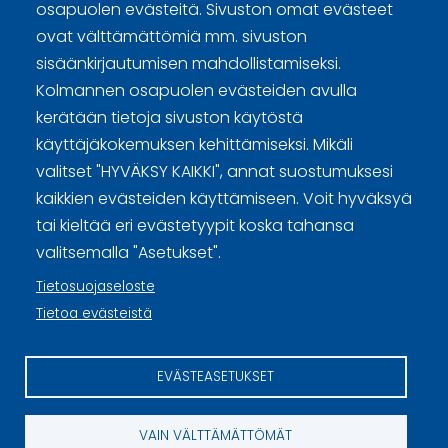
osapuolen evästeitä. Sivuston omat evästeet
ovat välttämättömiä mm. sivuston
sisäänkirjautumisen mahdollistamiseksi.
Curling Finland
Kolmannen osapuolen evästeiden avulla
kerätään tietoja sivuston käytöstä
Curling.fi
käyttäjäkokemuksen kehittämiseksi. Mikäli
valitset "HYVÄKSY KAIKKI", annat suostumuksesi
Curling Finland
kaikkien evästeiden käyttämiseen. Voit hyväksyä
tai kieltää eri evästetyypit koska tahansa
valitsemalla "Asetukset".
Sivuston käyttöehdot ja sisällön käyttöoikeudet
Tietosuojaseloste
Tietosuojaselosteet
Tietoa evästeistä
Tietoa evästeistä
EVÄSTEASETUKSET
Evästeasetukset
VAIN VÄLTTÄMÄTTÖMÄT