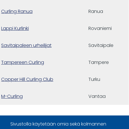
Curling Ranua
Ranua
Lappi Kurlinki
Rovaniemi
Savitaipaleen urheilijat
Savitaipale
Tampereen Curling
Tampere
Copper Hill Curling Club
Turku
M-Curling
Vantaa
Sivustolla käytetään omia sekä kolmannen