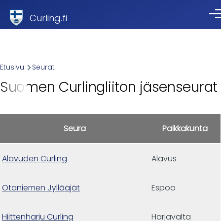
Skip to main content
Curling.fi
Val
Breadcrumb
Etusivu
Seurat
Suomen Curlingliiton jäsenseurat
Seura
Paikkakunta
Alavuden Curling
Alavus
Otaniemen Jyllääjät
Espoo
Hiittenharju Curling
Harjavalta