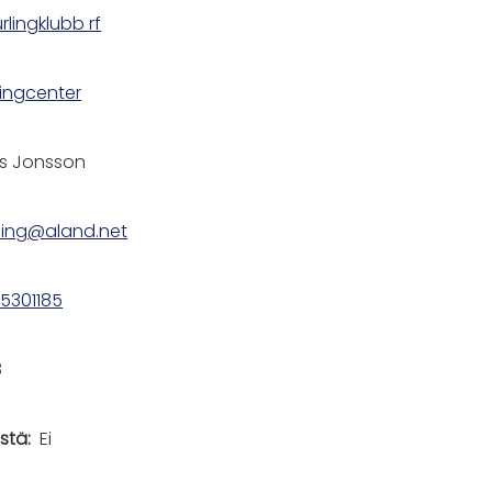
rlingklubb rf
lingcenter
s Jonsson
ling@aland.net
5301185
8
istä
Ei