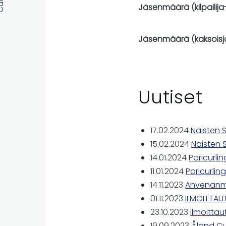
Jäsenmäärä (kilpailija-
Jäsenmäärä (kaksoisjäs
Uutiset
17.02.2024
Naisten
15.02.2024
Naisten 
14.01.2024
Paricurli
11.01.2024
Paricurli
14.11.2023
Ahvenanmaa
01.11.2023
ILMOITTAUT
23.10.2023
Ilmoittau
19.09.2023
Åland Cur