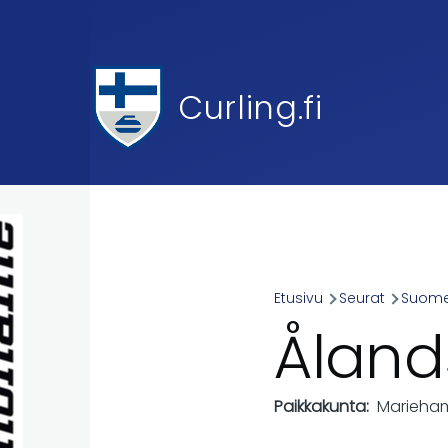
Skip to main content
Curling.fi
Etusivu
Seurat
Suomen
Breadcr
Åland
Paikkakunta
Marieha