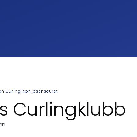
 Curlingliiton jäsenseurat
umb
s Curlingklubb
mn