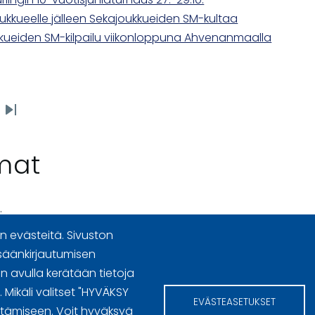
joukkueelle jälleen Sekajoukkueiden SM-kultaa
kueiden SM-kilpailu viikonloppuna Ahvenanmaalla
Last
e
page
mat
.
 evästeitä. Sivuston
säänkirjautumisen
 avulla kerätään tietoja
n käyttöoikeudet
Mikäli valitset "HYVÄKSY
EVÄSTEASETUKSET
ttämiseen. Voit hyväksyä