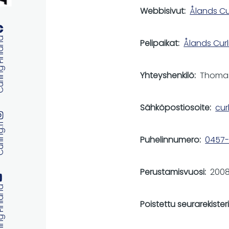
Webbisivut
Ålands Cu
 Finland
Pelipaikat
Ålands Cur
Yhteyshenkilö
Thoma
Sähköpostiosoite
cur
ng.fi
Puhelinnumero
0457-
Perustamisvuosi
200
 Finland
Poistettu seurarekister