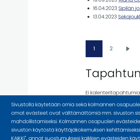
16.04.2023
Sipilän 
13.04.2023
Sekajouk
1
2
Pagination
Page
Page
Next
pag
Tapahtu
Ei kalenteritapahtumia
Sivustolla käytetään omia sekä kolmannen osapuolen
omat evästeet ovat välttämättömiä mm. sivuston si
mahdollistamiseksi. Kolmannen osapuolen evästeiden
Sivuston käyttöehdot ja sisällö
sivuston käytöstä käyttäjäkokemuksen kehittämiseksi. 
Tietosuojaselosteet
KAIKKI", annat suostumuksesi kaikkien evästeiden käy