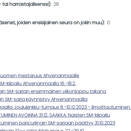
 tai harrastajalisenssi)
26
enet, joiden ensisijainen seura on jokin muu)
0
 Suomen mestaruus Ahvenanmaalle
SM-kilpailu Ahvenanmaalla 16.-18.2.
ngin SM-sarjan ensimmäinen viikonloppu takana
ngin SM-sarja käynnistyy Ahvenanmaalla
lla Joulukinkku-turnaus 8.-10.12.2023 - ilmoittautuminen
UMINEN AVOINNA 31.12. SAAKKA: Naisten SM-kilpailu
tuminen paricurlingin SM-sarjaan päättyy 31.10.2023
lingin 10-vuotisjuhlaturnaus 27.-29.10.