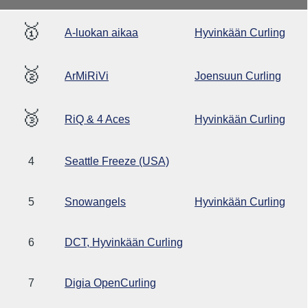
🥇
A-luokan aikaa
Hyvinkään Curling
🥈
ArMiRiVi
Joensuun Curling
🥉
RiQ & 4 Aces
Hyvinkään Curling
4
Seattle Freeze (USA)
5
Snowangels
Hyvinkään Curling
6
DCT, Hyvinkään Curling
7
Digia OpenCurling