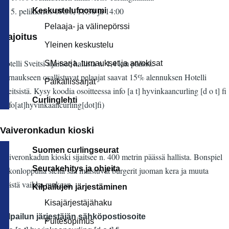
Su 5. pelikierros 09:30, 11:30 ja 14:00
Keskustelufoorumi
Pelaaja- ja välinepörssi
Majoitus
Yleinen keskustelu
Hotelli Sveitsi sijaitsee hallista n. 1,4 km päässä.
SM-sarja, turnaukset ja arvokisat
Turnaukseen osallistuvat pelaajat saavat 15% alennuksen Hotelli
Paikallissarjat
Sveitsistä. Kysy koodia osoitteessa
info
[a t]
hyvinkaancurling
[d o t]
fi
Curlinglehti
(info[at]hyvinkaancurling[dot]fi)
Vaiveronkadun kioski
Suomen curlingseurat
Vaiveronkadun kioski sijaitsee n. 400 metrin päässä hallista. Bonspiel
Seurakehitys ja ohjeita
viikonloppuna sieltä saa maistuvat burgerit juoman kera ja muuta
evästä vaikka mukaan.
Kilpailujen järjestäminen
Kisajärjestäjähaku
Kilpailun järjestäjän sähköpostiosoite
Puitesopimus