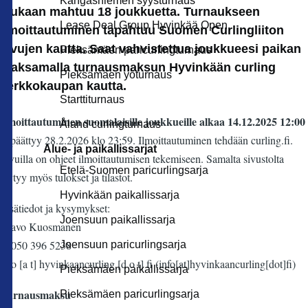
Kangasniemen syysturnaus
Mukaan mahtuu 18 joukkuetta. Turnaukseen
Lease Deal Group Hyvinkää Open
ilmoittautuminen tapahtuu Suomen Curlingliiton
sivujen kautta. Saat vahvistettua joukkueesi paikan
Pieksämäen paricurlingturnaus
maksamalla turnausmaksun Hyvinkään curling
Pieksämäen yöturnaus
verkkokaupan kautta.
Starttiturnaus
Ilmoittautuminen suomalaisille joukkueille alkaa 14.12.2025 12:00
Åland curlingturnaus
ja päättyy 28.2.2026 klo 23:59. Ilmoittautuminen tehdään curling.fi.
Alue- ja paikallissarjat
Sivuilla on ohjeet ilmoittautumisen tekemiseen. Samalta sivustolta
Etelä-Suomen paricurlingsarja
löytyy myös tulokset ja tilastot.
Hyvinkään paikallissarja
Lisätiedot ja kysymykset:
Joensuun paikallissarja
Paavo Kuosmanen
p. 050 396 5238
Joensuun paricurlingsarja
info
[a t]
hyvinkaancurling
[d o t]
fi
(info[at]hyvinkaancurling[dot]fi)
Pieksämäen paikallissarja
Turnausmaksu
Pieksämäen paricurlingsarja