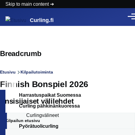
Skip to main content
Vali
Curling.fi
Breadcrumb
Etusivu
Kilpailutoiminta
Finnish Bonspiel 2026
Harrastuspaikat Suomessa
Ensisijaiset välilehdet
Curling pähkinänkuoressa
Curlingvälineet
Kilpailun etusivu
Pyörätuolicurling