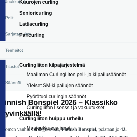
Joukkueet
Kuurojen curling
Senioricurling
Pelit
Lattiacurling
Sarjataulukot
Paricurling
Teeheitot
Curlingliiton kilpajärjestelmä
Tilastot
Maailman Curlingliiton peli- ja kilpailusäännöt
Säännöt
Yleiset SM-kilpailujen säännöt
Pyörätuolicurlingin säännöt
Finnish Bonspiel 2026 – Klassikko
Curlingliiton lisenssit ja vakuutukset
Hyvinkäällä!
Curlingliiton huippu-urheilu
Maajoukkuevalinnat
Finnish Bonspiel
43.
Suomen vanhin curlingturnaus,
, pelataan jo