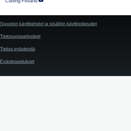
Curling Finland
Sivuston käyttöehdot ja sisällön käyttöoikeudet
Tietosuojaselosteet
Tietoa evästeistä
Evästeasetukset