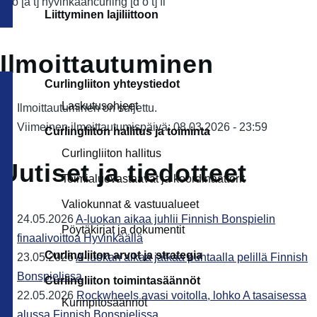
info
[a t]
hyvinkaancurling
[d o t]
fi
Liittyminen lajiliittoon
Ilmoittautuminen
Curlingliiton yhteystiedot
Laskutusohjeet
Ilmoittautuminen on suljettu.
Viimeinen ilmoittautumispäivä: 08.03.2026 - 23:59
Curlingliiton hallitus ja toiminta
Curlingliiton hallitus
Uutiset ja tiedotteet
Toimialuevastaavat ja koordinaattorit
Valiokunnat & vastuualueet
24.05.2026
A-luokan aikaa juhlii Finnish Bonspielin
Pöytäkirjat ja dokumentit
finaalivoittoa Hyvinkäällä
Curlingliiton arvot ja strategia
23.05.2026
A-luokan aikaa jatkaa puhtaalla pelillä Finnish
Bonspielissa
Curlingliiton toimintasäännöt
22.05.2026
Rockwheels avasi voitolla, lohko A tasaisessa
Kurinpitosäännöt
alussa Finnish Bonspielissa