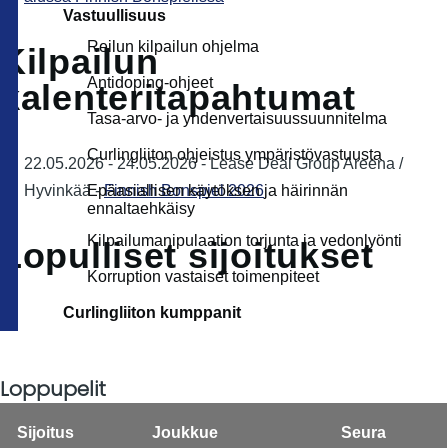
Vastuullisuus
Reilun kilpailun ohjelma
Kilpailun
Antidoping-ohjeet
kalenteritapahtumat
Tasa-arvo- ja yhdenvertaisuussuunnitelma
Curlingliiton ohjeistus ympäristövastuusta
22.05.2026
-
24.05.2026
-
Lease Deal Group Areena /
Hyvinkää
-
Finnish Bonspiel 2026
Epäasiallisen käytöksen ja häirinnän
ennaltaehkäisy
Kilpailumanipulaation torjunta ja vedonlyönti
Lopulliset sijoitukset
Korruption vastaiset toimenpiteet
Curlingliiton kumppanit
Loppupelit
Sijoitus
Joukkue
Seura