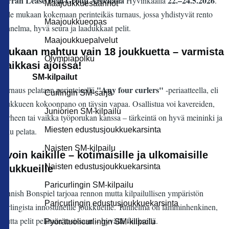
kerran
Lease Deal Group Areenalla
22.–24.5.2026
Hyvinkäällä
.
Maajoukkuesäännöt
Tule mukaan kokemaan perinteikäs turnaus, jossa yhdistyvät rento
Maajoukkueopas
tunnelma, hyvä seura ja laadukkaat pelit.
Maajoukkuepalvelut
Mukaan mahtuu vain 18 joukkuetta – varmista
Olympiapolku
paikkasi ajoissa!
SM-kilpailut
"Any four curlers"
Turnaus pelataan perinteisellä
-periaatteella, eli
Curlingin SM-sarja
joukkueen kokoonpano on täysin vapaa. Osallistua voi kavereiden,
Juniorien SM-kilpailu
perheen tai vaikka työporukan kanssa – tärkeintä on hyvä meininki ja
Miesten edustusjoukkuekarsinta
halu pelata.
Naisten SM-kilpailu
Avoin kaikille – kotimaisille ja ulkomaisille
Naisten edustusjoukkuekarsinta
joukkueille
Paricurlingin SM-kilpailu
Finnish Bonspiel tarjoaa rennon mutta kilpailullisen ympäristön
Paricurlingin edustusjoukkuekarsinta
curlingista innostuneille joukkueille. Tunnelma on lämminhenkinen,
mutta pelit pelataan tosissaan – hyvällä fiiliksellä.
Pyörätuolicurlingin SM-kilpailu