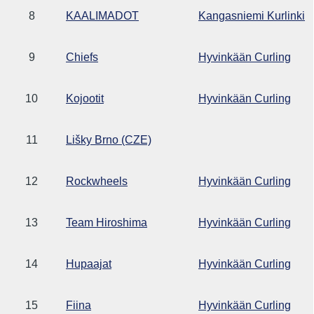
8
KAALIMADOT
Kangasniemi Kurlinki
9
Chiefs
Hyvinkään Curling
10
Kojootit
Hyvinkään Curling
11
Lišky Brno (CZE)
12
Rockwheels
Hyvinkään Curling
13
Team Hiroshima
Hyvinkään Curling
14
Hupaajat
Hyvinkään Curling
15
Fiina
Hyvinkään Curling