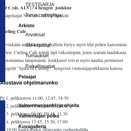
TESTISARJA
460 € (sis. ALV) / 4 hengen joukkue
Lisäpelaajat 50 € (sis. ALV) / henkilö
Turun curlingliiga
Arkisto
Curling Cafe
Arvokisat
Hyvinkään uudesta curlinghallista löytyy myös tilat pelien katsomista
SM-kilpailut
varten. Curling Cafe toimii läpi viikonlopun, joten seurata laadukasta
Turnaukset
pelitoimintaa lämpimästä. Joukkueet voivat myös nauttia perinteiset
Paikallissarjat
jälkipelit "Spirit of Curling" hengessä vastustajajoukkueen kanssa.
Pelaajat
Alustava ohjelmarunko
Pe 1. pelikierrost 11:00, 12:45, 14:30
Pe 2. pelikierros 17:00, 18:45, 20:30
Valmennuspankki ja ohjeita
La 3. pelikierros 08:00, 09:45, 11:30
Valmentajan polku
La 4. pelikierros 13:45, 15:30, 17:00
Kuvagalleria
La 19:00 Joukkueiden illlanvietto curlinghallilla