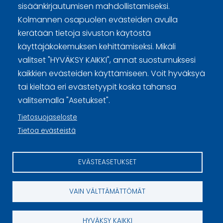
sisäänkirjautumisen mahdollistamiseksi.
Curling Finland
Kolmannen osapuolen evästeiden avulla
kerätään tietoja sivuston käytöstä
käyttäjäkokemuksen kehittämiseksi. Mikäli
Sivuston käyttöehdot ja sisällön käyttöoikeudet
valitset "HYVÄKSY KAIKKI", annat suostumuksesi
Tietosuojaselosteet
kaikkien evästeiden käyttämiseen. Voit hyväksyä
tai kieltää eri evästetyypit koska tahansa
Tietoa evästeistä
valitsemalla "Asetukset".
Evästeasetukset
Tietosuojaseloste
Tietoa evästeistä
EVÄSTEASETUKSET
VAIN VÄLTTÄMÄTTÖMÄT
HYVÄKSY KAIKKI