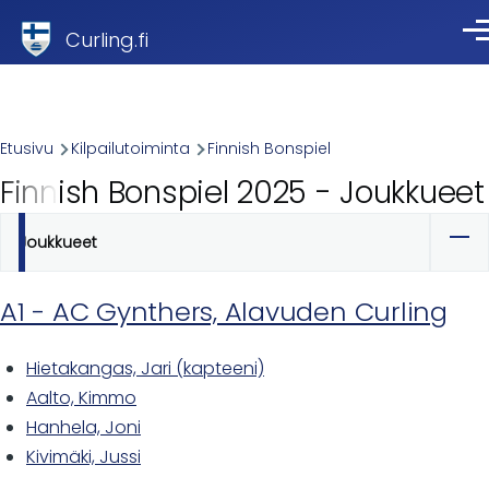
Skip to main content
Curling.fi
Val
Breadcrumb
Etusivu
Kilpailutoiminta
Finnish Bonspiel
Finnish Bonspiel 2025 - Joukkueet
Joukkueet
Ensisijaiset
välilehdet
A1 - AC Gynthers, Alavuden Curling
Hietakangas, Jari (kapteeni)
Aalto, Kimmo
Hanhela, Joni
Kivimäki, Jussi