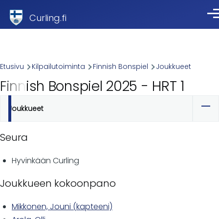
Skip to main content
Curling.fi
Val
Breadcrumb
Etusivu
Kilpailutoiminta
Finnish Bonspiel
Joukkueet
Finnish Bonspiel 2025 - HRT 1
Joukkueet
Ensisijaiset
välilehdet
Seura
Hyvinkään Curling
Joukkueen kokoonpano
Mikkonen, Jouni (kapteeni)