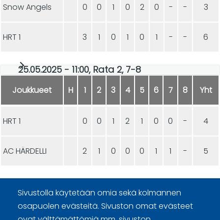
Snow Angels
0
0
1
0
2
0
-
-
3
HRT 1
3
1
0
1
0
1
-
-
6
25.05.2025 - 11:00, Rata 2, 7-8
Joukkueet
H
1
2
3
4
5
6
7
8
Yht
HRT 1
0
0
1
2
1
0
0
-
4
AC HÄRDELLI
2
1
0
0
0
1
1
-
5
Sivustolla käytetään omia sekä kolmannen
osapuolen evästeitä. Sivuston omat evästeet
ovat välttämättömiä mm. sivuston