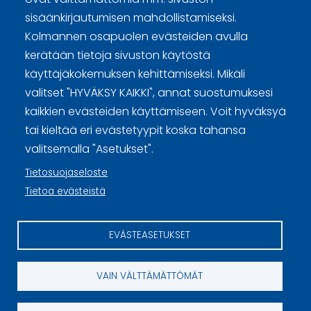
sisäänkirjautumisen mahdollistamiseksi.
Curling Finland
Kolmannen osapuolen evästeiden avulla
kerätään tietoja sivuston käytöstä
Curling.fi
käyttäjäkokemuksen kehittämiseksi. Mikäli
valitset "HYVÄKSY KAIKKI", annat suostumuksesi
Curling Finland
kaikkien evästeiden käyttämiseen. Voit hyväksyä
tai kieltää eri evästetyypit koska tahansa
valitsemalla "Asetukset".
Sivuston käyttöehdot ja sisällön käyttöoikeudet
Tietosuojaseloste
Tietosuojaselosteet
Tietoa evästeistä
Tietoa evästeistä
EVÄSTEASETUKSET
Evästeasetukset
VAIN VÄLTTÄMÄTTÖMÄT