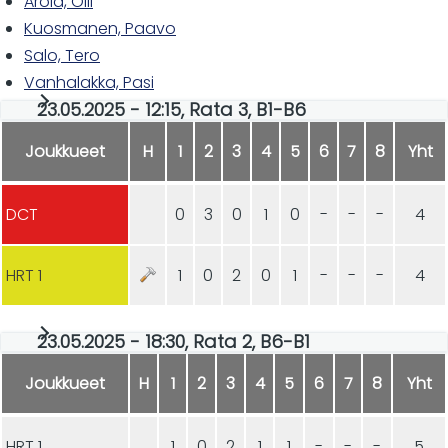
Arola, Olli
Kuosmanen, Paavo
Salo, Tero
Vanhalakka, Pasi
23.05.2025 - 12:15, Rata 3, B1-B6
Joukkueet
H
1
2
3
4
5
6
7
8
Yht
DCT
0
3
0
1
0
-
-
-
4
HRT 1
1
0
2
0
1
-
-
-
4
23.05.2025 - 18:30, Rata 2, B6-B1
Joukkueet
H
1
2
3
4
5
6
7
8
Yht
HRT 1
1
0
2
1
1
-
-
-
5