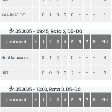
KAALIMADOT
0
1
0
0
0
-
-
-
1
24.05.2025 - 09:45, Rata 2, D5-D6
Joukkueet
H
1
2
3
4
5
6
7
8
Yht
Huhtikuussa satais ees räntää
3
1
3
1
0
-
-
-
8
HRT 1
0
0
0
0
2
-
-
-
2
24.05.2025 - 16:00, Rata 3, D5-D6
Joukkueet
H
1
2
3
4
5
6
7
8
Yht