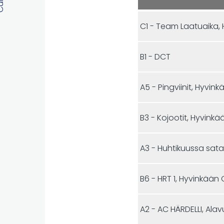
C1 - Team Laatuaika, 
B1 - DCT
A5 - Pingviinit, Hyvin
B3 - Kojootit, Hyvinkä
B6 - HRT 1, Hyvinkään 
A2 - AC HÄRDELLI, Ala