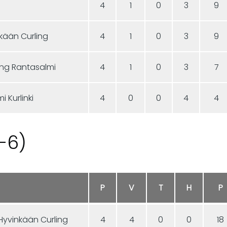
4
1
0
3
9
nkään Curling
4
1
0
3
9
ling Rantasalmi
4
1
0
3
7
 Kurlinki
4
0
0
4
4
-6)
P
V
T
H
P
Hyvinkään Curling
4
4
0
0
18