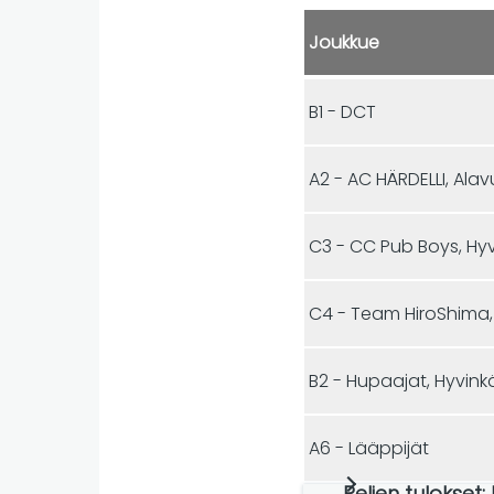
Joukkue
B1 - DCT
A2 - AC HÄRDELLI, Ala
C3 - CC Pub Boys, Hy
C4 - Team HiroShima,
B2 - Hupaajat, Hyvink
A6 - Lääppijät
Pelien tulokset: