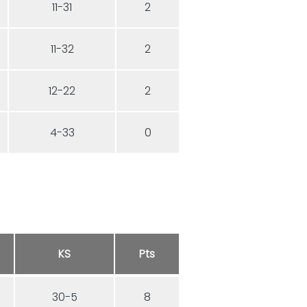
11-31
2
11-32
2
12-22
2
4-33
0
KS
Pts
30-5
8