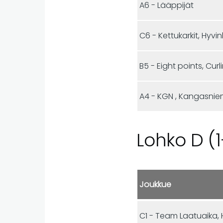
A6 - Lääppijät
C6 - Kettukarkit, Hyvi
B5 - Eight points, Cur
A4 - KGN , Kangasniemi
Lohko D (1
Joukkue
C1 - Team Laatuaika, 