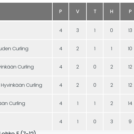
P
V
T
H
P
4
3
1
0
13
vuden Curling
4
2
1
1
10
vinkään Curling
4
2
0
2
12
 Hyvinkään Curling
4
2
0
2
12
ään Curling
4
1
1
2
14
4
1
0
3
9
 Lohko E (7-12)