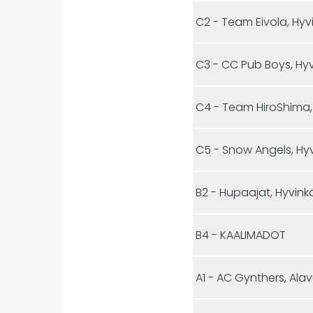
C2 - Team Eivola, Hyv
C3 - CC Pub Boys, Hy
C4 - Team HiroShima,
C5 - Snow Angels, Hy
B2 - Hupaajat, Hyvink
B4 - KAALIMADOT
A1 - AC Gynthers, Ala