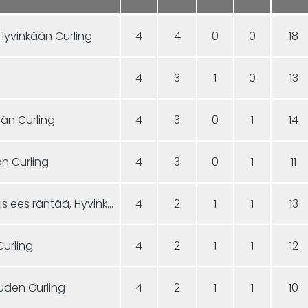
Hyvinkään Curling
4
4
0
0
18
4
3
1
0
13
kään Curling
4
3
0
1
14
än Curling
4
3
0
1
11
A3 - Huhtikuussa satais ees räntää, Hyvinkään Curling
4
2
1
1
13
Curling
4
2
1
1
12
vuden Curling
4
2
1
1
10