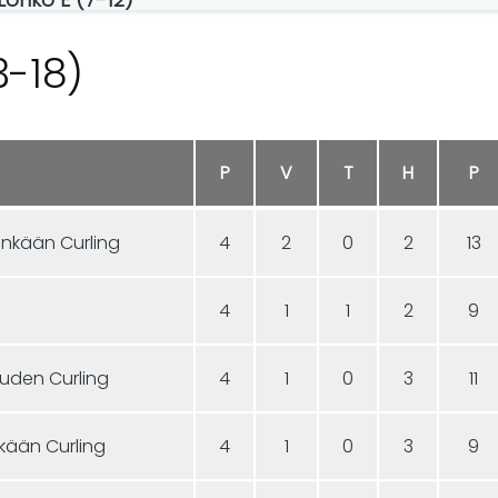
3-18)
P
V
T
H
P
inkään Curling
4
2
0
2
13
4
1
1
2
9
vuden Curling
4
1
0
3
11
nkään Curling
4
1
0
3
9