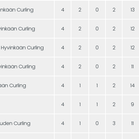
inkään Curling
4
2
0
2
13
vinkään Curling
4
2
0
2
12
 Hyvinkään Curling
4
2
0
2
12
vinkään Curling
4
2
0
2
11
ään Curling
4
1
1
2
14
4
1
1
2
9
vuden Curling
4
1
0
3
11