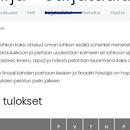
oukkueet
Pelit
Sarjataulukot
Teeheitot
Tilastot
t
lit
lohkon kaksi ottelua oman lohkon sisällä schenkel menete
ataulukkoon ja jaetaan uudestaan kolmeen eri lohkoon sijo
isteet, kiviero, arpa) ja näissä pelataan lauantaina kaksi 
inaali kahden parhaan kesken ja finaalin häviäjä on hope
viiden pelatun pelin jälkeen.
 tulokset
P
V
T
H
P