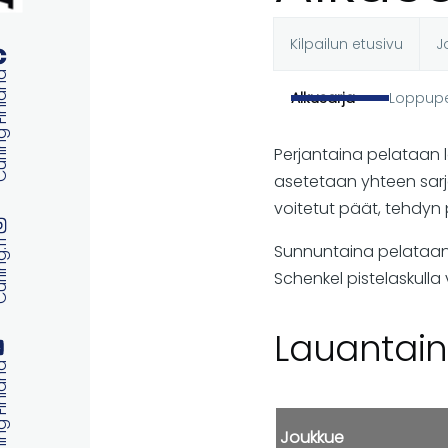
Kilpailun etusivu
J
Ensisijaise
 Finland
Alkusarja
Loppupe
välilehdet
Perjantaina pelataan 
asetetaan yhteen sarj
voitetut päät, tehdyn p
ng.fi
Sunnuntaina pelataan f
Schenkel pistelaskulla 
Lauantain
 Finland
Joukkue