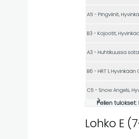
A5 - Pingviinit, Hyvin
B3 - Kojootit, Hyvinkä
B6 - HRT 1, Hyvinkään 
C5 - Snow Angels, Hy
Pelien tulokset:
Lohko E (7