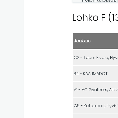
Lohko F (1
Joukkue
C2 - Team Eivola, Hyv
B4 - KAALIMADOT
A1 - AC Gynthers, Ala
C6 - Kettukarkit, Hyvi