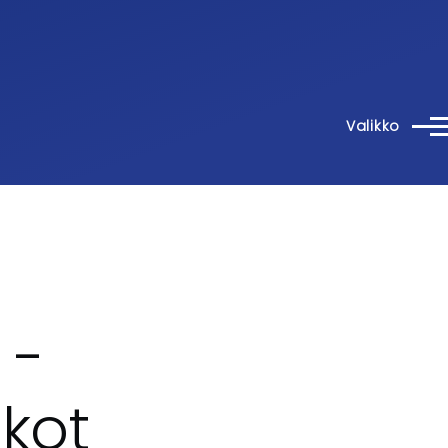
Valikko
 -
ukot