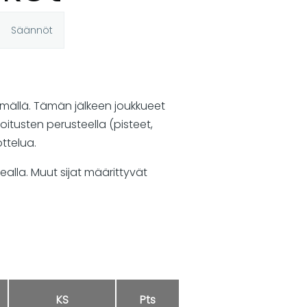
Säännöt
lmällä. Tämän jälkeen joukkueet
itusten perusteella (pisteet,
ottelua.
alla. Muut sijat määrittyvät
KS
Pts