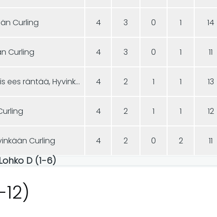
kään Curling
4
3
0
1
14
än Curling
4
3
0
1
11
A3 - Huhtikuussa satais ees räntää, Hyvinkään Curling
4
2
1
1
13
Curling
4
2
1
1
12
vinkään Curling
4
2
0
2
11
 Lohko D (1-6)
-12)