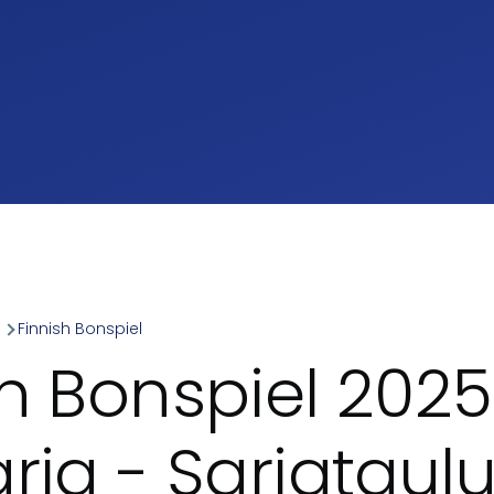
a
Finnish Bonspiel
umb
sh Bonspiel 2025
rja - Sarjataul