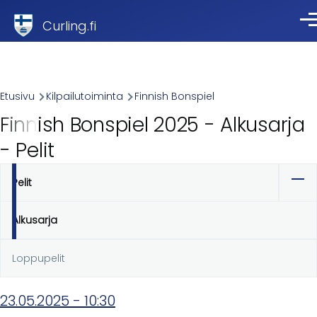
Skip to main content
Curling.fi
Val
Breadcrumb
Etusivu
Kilpailutoiminta
Finnish Bonspiel
Finnish Bonspiel 2025 - Alkusarja
- Pelit
Pelit
Ensisijaiset
välilehdet
Alkusarja
Loppupelit
23.05.2025 - 10:30