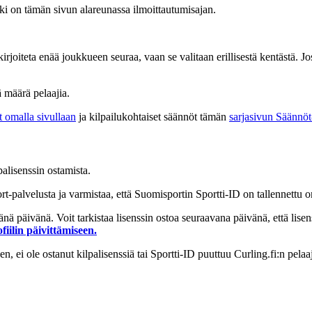
kki on tämän sivun alareunassa ilmoittautumisajan.
oiteta enää joukkueen seuraa, vaan se valitaan erillisestä kentästä. J
 määrä pelaajia.
t omalla sivullaan
ja kilpailukohtaiset säännöt tämän
sarjasivun Säännöt-
palisenssin ostamista.
t-palvelusta ja varmistaa, että Suomisportin Sportti-ID on tallennettu o
änä päivänä. Voit tarkistaa lisenssin ostoa seuraavana päivänä, että lisen
fiilin päivittämiseen.
n, ei ole ostanut kilpalisenssiä tai Sportti-ID puuttuu Curling.fi:n pelaa