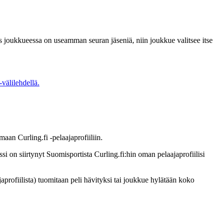
os joukkueessa on useamman seuran jäseniä, niin joukkue valitsee itse
välilehdellä.
maan Curling.fi -pelaajaprofiiliin.
ssi on siirtynyt Suomisportista Curling.fi:hin oman pelaajaprofiilisi
japrofiilista) tuomitaan peli hävityksi tai joukkue hylätään koko