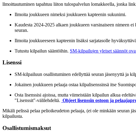
llmoittautuminen tapahtuu liiton tulospalvelun lomakkeella, jonka lin
Ilmoita joukkueen nimeksi joukkueen kapteenin sukunimi.
Kaudesta 2024-2025 alkaen joukkueen varsinaiseen nimeen ei kirj
seuran.
Ilmoita joukkueeseen kapteenin lisäksi sarjatasolle hyväksyttävä
Tutustu kilpailun sääntöihin.
SM-kilpailujen yleiset säännöt ova
Lisenssi
SM-kilpailuun osallistuminen edellyttää seuran jäsenyyttä ja kil
Jokainen joukkueen pelaaja ostaa kilpalisenssinsä itse Suomispor
Osta lisenssisi ajoissa, mutta viimeistään kilpailun alkua edeltäv
"Lisenssit"-välilehdeltä.
Ohjeet lisenssin ostoon ja pelaajapro
Mikäli pelissä pelaa pelioikeudeton pelaaja, (ei ole minkään seuran jäse
kilpailusta.
Osallistumismaksut