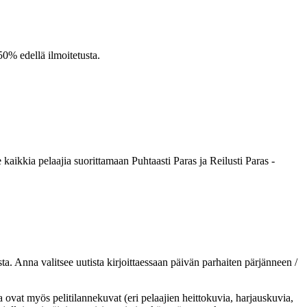
50% edellä ilmoitetusta.
kaikkia pelaajia suorittamaan Puhtaasti Paras ja Reilusti Paras -
a. Anna valitsee uutista kirjoittaessaan päivän parhaiten pärjänneen /
 ovat myös pelitilannekuvat (eri pelaajien heittokuvia, harjauskuvia,