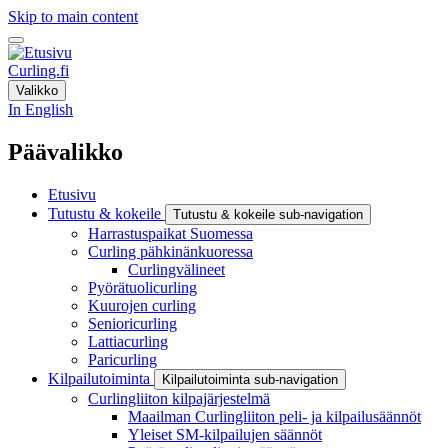
Skip to main content
Curling.fi
Valikko
In English
Päävalikko
Etusivu
Tutustu & kokeile
Tutustu & kokeile sub-navigation
Harrastuspaikat Suomessa
Curling pähkinänkuoressa
Curlingvälineet
Pyörätuolicurling
Kuurojen curling
Senioricurling
Lattiacurling
Paricurling
Kilpailutoiminta
Kilpailutoiminta sub-navigation
Curlingliiton kilpajärjestelmä
Maailman Curlingliiton peli- ja kilpailusäännöt
Yleiset SM-kilpailujen säännöt