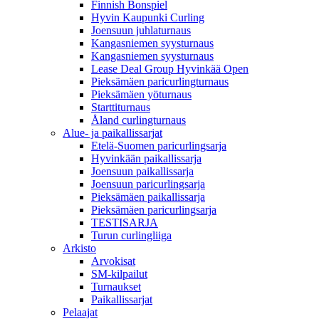
Finnish Bonspiel
Hyvin Kaupunki Curling
Joensuun juhlaturnaus
Kangasniemen syysturnaus
Kangasniemen syysturnaus
Lease Deal Group Hyvinkää Open
Pieksämäen paricurlingturnaus
Pieksämäen yöturnaus
Starttiturnaus
Åland curlingturnaus
Alue- ja paikallissarjat
Etelä-Suomen paricurlingsarja
Hyvinkään paikallissarja
Joensuun paikallissarja
Joensuun paricurlingsarja
Pieksämäen paikallissarja
Pieksämäen paricurlingsarja
TESTISARJA
Turun curlingliiga
Arkisto
Arvokisat
SM-kilpailut
Turnaukset
Paikallissarjat
Pelaajat