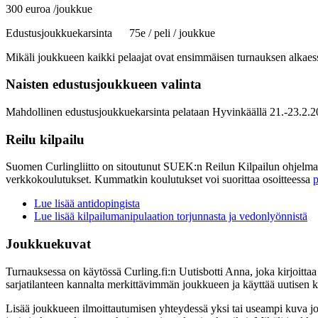
300 euroa /joukkue
Edustusjoukkuekarsinta 75e / peli / joukkue
Mikäli joukkueen kaikki pelaajat ovat ensimmäisen turnauksen alkaessa
Naisten edustusjoukkueen valinta
Mahdollinen edustusjoukkuekarsinta pelataan Hyvinkäällä 21.-23.2
Reilu kilpailu
Suomen Curlingliitto on sitoutunut SUEK:n Reilun Kilpailun ohjelmaan d
verkkokoulutukset. Kummatkin koulutukset voi suorittaa osoitteessa
p
Lue lisää antidopingista
Lue lisää kilpailumanipulaation torjunnasta ja vedonlyönnistä
Joukkuekuvat
Turnauksessa on käytössä Curling.fi:n Uutisbotti Anna, joka kirjoittaa
sarjatilanteen kannalta merkittävimmän joukkueen ja käyttää uutise
Lisää joukkueen ilmoittautumisen yhteydessä yksi tai useampi kuva jouk