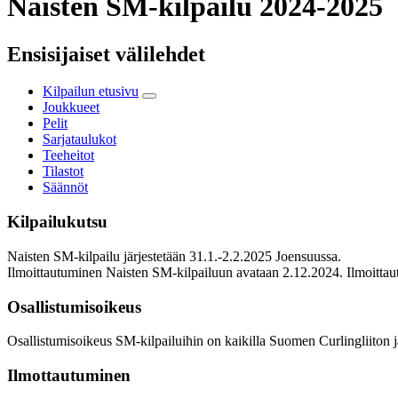
Naisten SM-kilpailu 2024-2025
Ensisijaiset välilehdet
Kilpailun etusivu
Joukkueet
Pelit
Sarjataulukot
Teeheitot
Tilastot
Säännöt
Kilpailukutsu
Naisten SM-kilpailu järjestetään 31.1.-2.2.2025 Joensuussa.
Ilmoittautuminen Naisten SM-kilpailuun avataan 2.12.2024. Ilmoitta
Osallistumisoikeus
Osallistumisoikeus SM-kilpailuihin on kaikilla Suomen Curlingliiton jäs
Ilmottautuminen