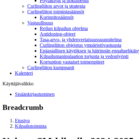
Pöytäkirjat ja dokumentit
Curlingliiton arvot ja strategia
Curlingliiton toimintasäännöt
Kurinpitosäännöt
Vastuullisuus
Reilun kilpailun ohjelma
Antidoping-ohjeet
Tasa-arvo- ja yhdenvertaisuussuunnitelma
Curlingliiton ohjeistus ympäristövastuusta
Epäasiallisen käytöksen ja häirinnän ennaltaehkäis
Kilpailumanipulaation torjunta ja vedonlyönti
Korruption vastaiset toimenpiteet
Curlingliiton kumppanit
Kalenteri
Käyttäjävalikko
Sisäänkirjautuminen
Breadcrumb
Etusivu
Kilpailutoiminta