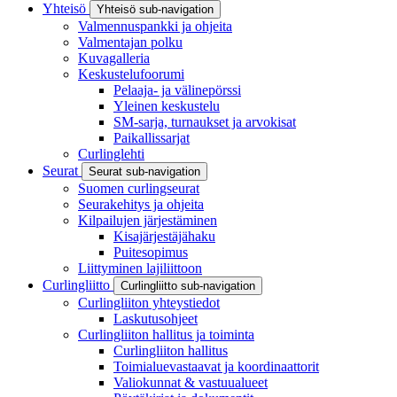
Yhteisö
Yhteisö sub-navigation
Valmennuspankki ja ohjeita
Valmentajan polku
Kuvagalleria
Keskustelufoorumi
Pelaaja- ja välinepörssi
Yleinen keskustelu
SM-sarja, turnaukset ja arvokisat
Paikallissarjat
Curlinglehti
Seurat
Seurat sub-navigation
Suomen curlingseurat
Seurakehitys ja ohjeita
Kilpailujen järjestäminen
Kisajärjestäjähaku
Puitesopimus
Liittyminen lajiliittoon
Curlingliitto
Curlingliitto sub-navigation
Curlingliiton yhteystiedot
Laskutusohjeet
Curlingliiton hallitus ja toiminta
Curlingliiton hallitus
Toimialuevastaavat ja koordinaattorit
Valiokunnat & vastuualueet