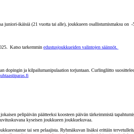
 juniori-ikäisiä (21 vuotta tai alle), joukkueen osallistumismaksu on -
.2025. Katso tarkemmin
edustusjoukkueiden valintojen säännöt.
opingin ja kilpailumanipulaation torjuntaan. Curlingliitto suosittelee 
uhtaastiparas.fi
 jokaisen pelipäivän päätteeksi koosteen päivän tärkeimmistä tapahtumist
n kuvituskuvana kyseisen joukkueen joukkuekuvaa.
kueestanne tai sen pelaajista. Ryhmäkuvan lisäksi erittäin tervetulleita