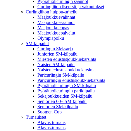
Pyörätuolicurlingin säännöt
Curlingliiton lisenssit ja vakuutukset
Curlingliiton huippu-urheilu
Maajoukkuevalinnat
Maajoukkuesäännöt
Maajoukkueopas
Maajoukkuepalvelut
Olympiapolku
SM-kilpailut
Curlingin SM-sarja
Juniorien SM-kilpailu
Miesten edustusjoukkuekarsinta
Naisten SM-kilpailu
Naisten edustusjoukkuekarsinta
Paricurlingin SM-kilpailu
Paricurlingin edustusjoukkuekarsinta
Pyörätuolicurlingin SM-kilpailu
Pyörätuolicurlingin parikilpailu
Sekajoukkueiden SM-kilpailu
Seniorien 60+ SM-kilpailu
Seniorien SM-kilpailu
Suomen Cup
Turnaukset
Alavus-turnaus
Alavus-turnaus