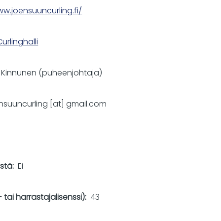
ww.joensuuncurling.fi/
rlinghalli
i Kinnunen (puheenjohtaja)
nsuuncurling
[at]
gmail.com
istä
Ei
 tai harrastajalisenssi)
43