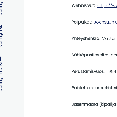
 Finland
Webbisivut
https://w
Pelipaikat
Joensuun Cu
ng.fi
Yhteyshenkilö
Valtter
Sähköpostiosoite
joe
 Finland
Perustamisvuosi
1984
Poistettu seurarekister
Jäsenmäärä (kilpailija-