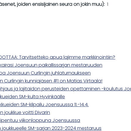
enet, joiden ensisijainen seura on jokin muu)
1
DOTTAA: Tarvitsetteko apua lajimme markkinointiin?
ä kairasi Joensuun paikallissarjan mestaruuden
loa Joensuun Curlingin juhlaturnaukseen
 Curlingin kunniajäsen #1 on Matias Virtaala!
ohjaus ja lajitaidon perusteiden opettaminen -koulutus J
kueiden SM-kulta Hyvinkäälle
kueiden SM-kilpailu Joensuussa 11.-14.4.
 joukkue voitti Divarin
huipentuu viikonloppuna Joensuussa
 joukkueelle SM-sarjan 2023-2024 mestaruus