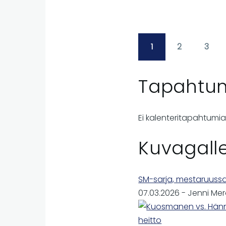
1
2
3
Pagination
Page
Page
Pag
Tapahtu
Ei kalenteritapahtumia
Kuvagalle
SM-sarja, mestaruussar
07.03.2026
-
Jenni Me