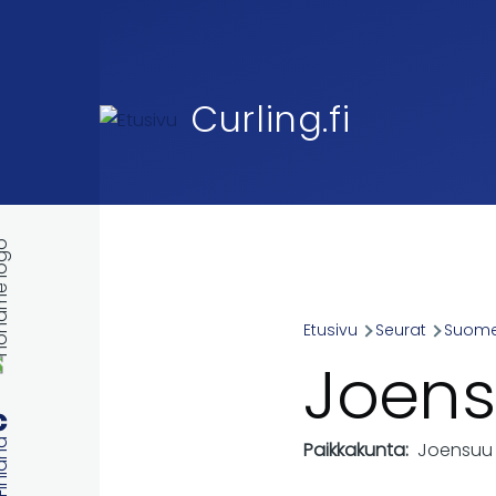
Skip to main content
Curling.fi
Etusivu
Seurat
Suomen
Breadcr
Joens
Paikkakunta
Joensuu