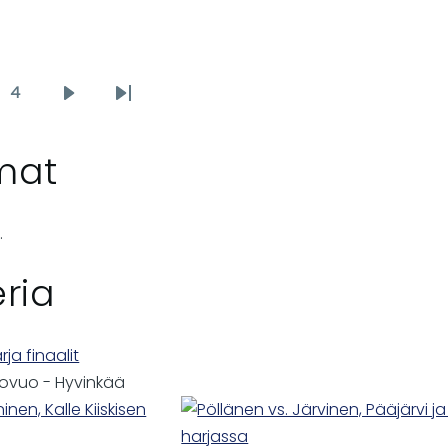
4
e
Page
Next
Last
page
page
mat
.
ria
ja finaalit
rovuo
-
Hyvinkää