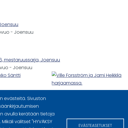
, Joensuu
ovuo
-
Joensuu
6, mestaruussarja, Joensuu
ovuo
-
Joensuu
 evästeitä. Sivuston
säänkirjautumisen
 avulla kerätään tietoja
n käyttöoikeudet
Mikäli valitset "HYVÄKSY
EVÄSTEASETUKSET