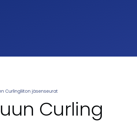
 Curlingliiton jäsenseurat
umb
uun Curling