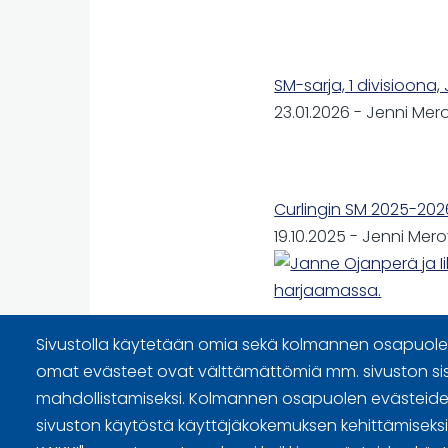
SM-sarja, 1 divisioona
23.01.2026
-
Jenni Mer
Curlingin SM 2025-202
19.10.2025
-
Jenni Mer
Sivustolla käytetään omia sekä kolmannen osapuolen
omat evästeet ovat välttämättömiä mm. sivuston si
mahdollistamiseksi. Kolmannen osapuolen evästeiden
Sivuston käyttöehdot ja sisällö
sivuston käytöstä käyttäjäkokemuksen kehittämiseksi. 
Tietosuojaselosteet