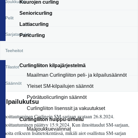
Joukkueet
Kuurojen curling
Senioricurling
Pelit
Lattiacurling
Sarjataulukot
Paricurling
Teeheitot
Curlingliiton kilpajärjestelmä
Tilastot
Maailman Curlingliiton peli- ja kilpailusäännöt
Säännöt
Yleiset SM-kilpailujen säännöt
Pyörätuolicurlingin säännöt
Kilpailukutsu
Curlingliiton lisenssit ja vakuutukset
Ilmoittautuminen Curlingin SM-sarjaan avataan 26.8.2024.
Curlingliiton huippu-urheilu
Ilmoittautuminen päättyy 15.9.2024. Kun ilmoittaudut SM-sarjaan,
Maajoukkuevalinnat
ilmoita erikseen lisätietokentässä, mikäli aiot osallistua SM-sarjan