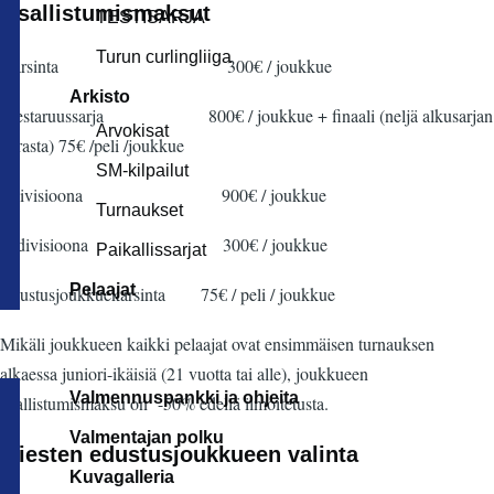
Osallistumismaksut
TESTISARJA
Turun curlingliiga
Karsinta 300€ / joukkue
Arkisto
Mestaruussarja 800€ / joukkue + finaali (neljä alkusarjan
Arvokisat
parasta) 75€ /peli /joukkue
SM-kilpailut
I-divisioona 900€ / joukkue
Turnaukset
II-divisioona 300€ / joukkue
Paikallissarjat
Pelaajat
Edustusjoukkuekarsinta 75€ / peli / joukkue
Mikäli joukkueen kaikki pelaajat ovat ensimmäisen turnauksen
alkaessa juniori-ikäisiä (21 vuotta tai alle), joukkueen
Valmennuspankki ja ohjeita
osallistumismaksu on -50% edellä ilmoitetusta.
Valmentajan polku
Miesten edustusjoukkueen valinta
Kuvagalleria