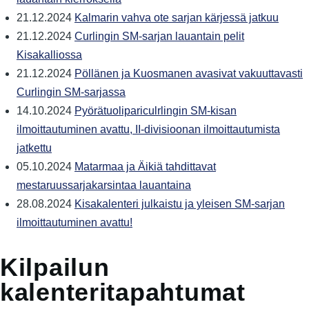
21.12.2024
Kalmarin vahva ote sarjan kärjessä jatkuu
21.12.2024
Curlingin SM-sarjan lauantain pelit
Kisakalliossa
21.12.2024
Pöllänen ja Kuosmanen avasivat vakuuttavasti
Curlingin SM-sarjassa
14.10.2024
Pyörätuolipariculrlingin SM-kisan
ilmoittautuminen avattu, II-divisioonan ilmoittautumista
jatkettu
05.10.2024
Matarmaa ja Äikiä tahdittavat
mestaruussarjakarsintaa lauantaina
28.08.2024
Kisakalenteri julkaistu ja yleisen SM-sarjan
ilmoittautuminen avattu!
Kilpailun
kalenteritapahtumat