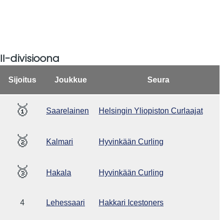
II-divisioona
Sijoitus
Joukkue
Seura
🥇
Saarelainen
Helsingin Yliopiston Curlaajat
🥈
Kalmari
Hyvinkään Curling
🥉
Hakala
Hyvinkään Curling
4
Lehessaari
Hakkari Icestoners