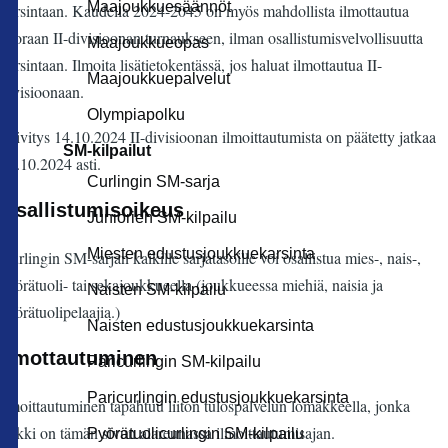
Maajoukkuesäännöt
karsintaan. Kaudella 2024-2045 on myös mahdollista ilmottautua
suoraan II-divisioonan turnaukseen, ilman osallistumisvelvollisuutta
Maajoukkueopas
karsintaan. Ilmoita lisätietokentässä, jos haluat ilmottautua II-
Maajoukkuepalvelut
divisioonaan.
Olympiapolku
Päivitys 14.10.2024 II-divisioonan ilmoittautumista on päätetty jatkaa
SM-kilpailut
27.10.2024 asti.
Curlingin SM-sarja
Osallistumisoikeus
Juniorien SM-kilpailu
Miesten edustusjoukkuekarsinta
Curlingin SM-sarjan kaikille sarjatasoille voi osallistua mies-, nais-,
pyörätuoli- tai sekajoukkueella (joukkueessa miehiä, naisia ja
Naisten SM-kilpailu
pyörätuolipelaajia.)
Naisten edustusjoukkuekarsinta
Ilmottautuminen
Paricurlingin SM-kilpailu
Paricurlingin edustusjoukkuekarsinta
llmoittautuminen tapahtuu liiton tulospalvelun lomakkeella, jonka
linkki on tämän sivun alareunassa ilmoittautumisajan.
Pyörätuolicurlingin SM-kilpailu