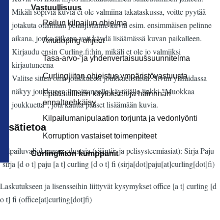
Vastuullisuus
Mikäli sopivia kuvia ei ole valmiina takataskussa, voitte pyytää
Reilun kilpailun ohjelma
jotakuta ottamaan pelaajistanne kuvia esim. ensimmäisen pelinne
aikana, jonka jälkeen voit käydä lisäämässä kuvan paikalleen.
Antidoping-ohjeet
Kirjaudu ensin Curling.fi:hin, mikäli et ole jo valmiiksi
Tasa-arvo- ja yhdenvertaisuussuunnitelma
kirjautuneena
Curlingliiton ohjeistus ympäristövastuusta
Valitse sitten oma joukkueesi joukkuelistasta. Sivun ylälaidassa
näkyy joukkueen ilmoittaneelle käytäjälle linkki "Muokkaa
Epäasiallisen käytöksen ja häirinnän
ennaltaehkäisy
joukkuetta", jota kautta pääset lisäämään kuvia.
Kilpailumanipulaation torjunta ja vedonlyönti
Lisätietoa
Korruption vastaiset toimenpiteet
Kilpailuvaliokunnan edustaja (sääntö- ja pelisysteemiasiat): Sirja Paju
Curlingliiton kumppanit
sirja
[d o t]
paju
[a t]
curling
[d o t]
fi
(sirja[dot]paju[at]curling[dot]fi)
Laskutukseen ja lisensseihin liittyvät kysymykset
office
[a t]
curling
[d
o t]
fi
(office[at]curling[dot]fi)