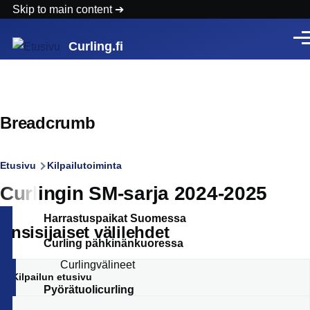
Skip to main content
Vali
Curling.fi
Breadcrumb
Etusivu
Kilpailutoiminta
Curlingin SM-sarja 2024-2025
Harrastuspaikat Suomessa
Ensisijaiset välilehdet
Curling pähkinänkuoressa
Curlingvälineet
Kilpailun etusivu
Pyörätuolicurling