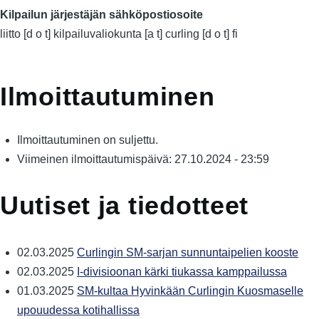
Kilpailun järjestäjän sähköpostiosoite
liitto
[d o t]
kilpailuvaliokunta
[a t]
curling
[d o t]
fi
Ilmoittautuminen
Ilmoittautuminen on suljettu.
Viimeinen ilmoittautumispäivä: 27.10.2024 - 23:59
Uutiset ja tiedotteet
02.03.2025
Curlingin SM-sarjan sunnuntaipelien kooste
02.03.2025
I-divisioonan kärki tiukassa kamppailussa
01.03.2025
SM-kultaa Hyvinkään Curlingin Kuosmaselle
upouudessa kotihallissa