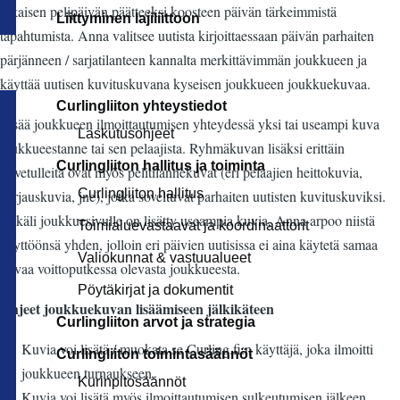
jokaisen pelipäivän päätteeksi koosteen päivän tärkeimmistä
Liittyminen lajiliittoon
tapahtumista. Anna valitsee uutista kirjoittaessaan päivän parhaiten
pärjänneen / sarjatilanteen kannalta merkittävimmän joukkueen ja
käyttää uutisen kuvituskuvana kyseisen joukkueen joukkuekuvaa.
Curlingliiton yhteystiedot
Lisää joukkueen ilmoittautumisen yhteydessä yksi tai useampi kuva
Laskutusohjeet
joukkueestanne tai sen pelaajista. Ryhmäkuvan lisäksi erittäin
Curlingliiton hallitus ja toiminta
tervetulleita ovat myös pelitilannekuvat (eri pelaajien heittokuvia,
Curlingliiton hallitus
harjauskuvia, jne), jotka soveltuvat parhaiten uutisten kuvituskuviksi.
Mikäli joukkuesivulle on lisätty useampia kuvia, Anna arpoo niistä
Toimialuevastaavat ja koordinaattorit
käyttöönsä yhden, jolloin eri päivien uutisissa ei aina käytetä samaa
Valiokunnat & vastuualueet
kuvaa voittoputkessa olevasta joukkueesta.
Pöytäkirjat ja dokumentit
Ohjeet joukkuekuvan lisäämiseen jälkikäteen
Curlingliiton arvot ja strategia
Kuvia voi lisätä / muokata se Curling.fi:n käyttäjä, joka ilmoitti
Curlingliiton toimintasäännöt
joukkueen turnaukseen.
Kurinpitosäännöt
Kuvia voi lisätä myös ilmoittautumisen sulkeutumisen jälkeen.