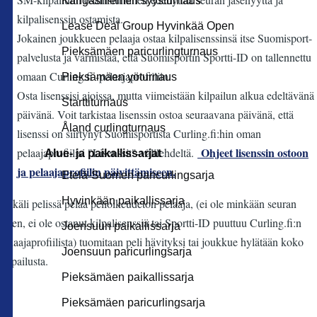
Kangasniemen syysturnaus
kilpalisenssin ostamista.
Lease Deal Group Hyvinkää Open
Jokainen joukkueen pelaaja ostaa kilpalisenssinsä itse Suomisport-
Pieksämäen paricurlingturnaus
palvelusta ja varmistaa, että Suomisportin Sportti-ID on tallennettu
omaan Curling.fi -pelaajaprofiiliin.
Pieksämäen yöturnaus
Osta lisenssisi ajoissa, mutta viimeistään kilpailun alkua edeltävänä
Starttiturnaus
päivänä. Voit tarkistaa lisenssin ostoa seuraavana päivänä, että
Åland curlingturnaus
lisenssi on siirtynyt Suomisportista Curling.fi:hin oman
Ohjeet lisenssin ostoon
pelaajaprofiilisi "Lisenssit"-välilehdeltä.
Alue- ja paikallissarjat
ja pelaajaprofiilin päivittämiseen.
Etelä-Suomen paricurlingsarja
Hyvinkään paikallissarja
Mikäli pelissä pelaa pelioikeudeton pelaaja, (ei ole minkään seuran
jäsen, ei ole ostanut kilpalisenssiä tai Sportti-ID puuttuu Curling.fi:n
Joensuun paikallissarja
pelaajaprofiilista) tuomitaan peli hävityksi tai joukkue hylätään koko
Joensuun paricurlingsarja
kilpailusta.
Pieksämäen paikallissarja
Pieksämäen paricurlingsarja