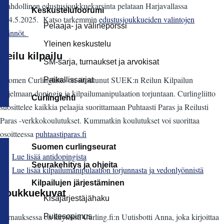
Mahdollinen edustusjoukkuekarsinta pelataan Harjavallassa
Keskustelufoorumi
3.-4.5.2025. Katso tarkemmin
edustusjoukkueiden valintojen
Pelaaja- ja välinepörssi
säännöt.
Yleinen keskustelu
Reilu kilpailu
SM-sarja, turnaukset ja arvokisat
Suomen Curlingliitto on sitoutunut SUEK:n Reilun Kilpailun
Paikallissarjat
ohjelmaan dopingin ja kilpailumanipulaation torjuntaan. Curlingliitto
Curlinglehti
suosittelee kaikkia pelaajia suorittamaan Puhtaasti Paras ja Reilusti
Paras -verkkokoulutukset. Kummatkin koulutukset voi suorittaa
osoitteessa
puhtaastiparas.fi
Suomen curlingseurat
Lue lisää antidopingista
Seurakehitys ja ohjeita
Lue lisää kilpailumanipulaation torjunnasta ja vedonlyönnistä
Kilpailujen järjestäminen
Joukkuekuvat
Kisajärjestäjähaku
Turnauksessa on käytössä Curling.fi:n Uutisbotti Anna, joka kirjoittaa
Puitesopimus