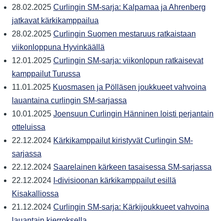
28.02.2025
Curlingin SM-sarja: Kalpamaa ja Ahrenberg
jatkavat kärkikamppailua
28.02.2025
Curlingin Suomen mestaruus ratkaistaan
viikonloppuna Hyvinkäällä
12.01.2025
Curlingin SM-sarja: viikonlopun ratkaisevat
kamppailut Turussa
11.01.2025
Kuosmasen ja Pölläsen joukkueet vahvoina
lauantaina curlingin SM-sarjassa
10.01.2025
Joensuun Curlingin Hänninen loisti perjantain
otteluissa
22.12.2024
Kärkikamppailut kiristyvät Curlingin SM-
sarjassa
22.12.2024
Saarelainen kärkeen tasaisessa SM-sarjassa
22.12.2024
I-divisioonan kärkikamppailut esillä
Kisakalliossa
21.12.2024
Curlingin SM-sarja: Kärkijoukkueet vahvoina
lauantain kierroksella