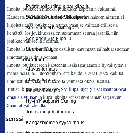
Pyörätuolicurlingin parikilpailu
Ilmoita joukkueen nimeksi joukkueen kapteenin sukunimi.
Kaudesta 2024-2025 alkaen joukkueen varsinaiseen nimeen ei
Sekajoukkueiden SM-kilpailu
kirjoiteta enää joukkueen seuraa, vaan se valitaan erillisestä
Seniorien 60+ SM-kilpailu
kentästä. Jos joukkueessa on useamman seuran jäseniä, niin
Seniorien SM-kilpailu
joukkue valitsee itse seuran.
Ilmoita lisätietokentässä jos osallistut karsintaan tai haluat suoraan
Suomen Cup
ilmottautua II-divisioonaan.
Turnaukset
Ilmoita joukkueeseen kapteenin lisäksi sarjatasolle hyväksyttävä
Alavus-turnaus
määrä pelaajia. Huomioithan, että kaudella 2024-2025 kaikilla
Alavus-turnaus
ilmoitetuilla pelaajilla tulee olla voimassa oleva lisenssi.
Tutustu kilpailun sääntöihin.
SM-kilpailujen yleiset säännöt ovat
Finnish Bonspiel
omalla sivullaan
ja kilpailukohtaiset säännöt tämän
sarjasivun
Hyvin Kaupunki Curling
Säännöt-välilehdellä.
Joensuun juhlaturnaus
Lisenssi
Kangasniemen syysturnaus
SM-kilpailuun osallistuminen edellyttää seuran jäsenyyttä ja