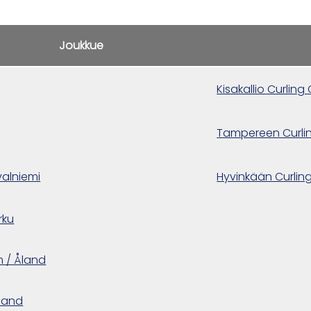
Joukkue
Kisakallio Curling
Tampereen Curli
alniemi
Hyvinkään Curlin
rku
m / Åland
Åland