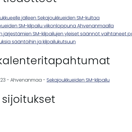
joukkueelle jälleen Sekajoukkueiden SM-kultaa
kueiden SM-kilpailu viikonloppuna Ahvenanmaalla
ton järjestämien SM-kilpailujen yleiset säännöt vaihtaneet 
ksia sääntöihin ja kilpailukutsuun
 kalenteritapahtumat
023
-
Ahvenanmaa
-
Sekajoukkueiden SM-kilpailu
 sijoitukset