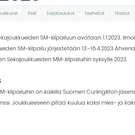
oukkueet
Pelit
Sarjataulukot
Teeheitot
Tilastot
t
kajoukkueiden SM-kilpailuun avataan 1.1.2023. Ilm
ueiden SM-kilpailu järjestetään 13.-16.4.2023 Ahvena
 Sekajoukkueiden MM-kilpailuihin syksylle 2023.
S
-kilpailuihin on kaikilla Suomen Curlingliiton jäsense
isenssi. Joukkueeseen pitää kuulua kaksi mies- ja k