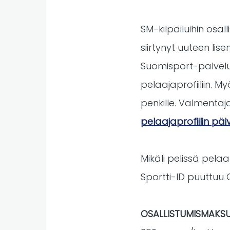
SM-kilpailuihin osal
siirtynyt uuteen lis
Suomisport-palvelus
pelaajaprofiiliin. 
penkille. Valmentajal
pelaajaprofiilin päi
Mikäli pelissä pelaa
Sportti-ID puuttuu C
OSALLISTUMISMAKS