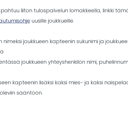
pahtuu liiton tulospalvelun lomakkeella, linkki täm
tautumisohje
uusille joukkueille.
n nimeksi joukkueen kapteenin sukunimi ja joukkueen
ää
okentässä joukkueen yhteyshenkilön nimi, puhelinnu
seen kapteenin lisäksi kaksi mies- ja kaksi naispe
 oleviin sääntöön.