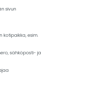
än sivun
 kotipaikka, esim.
mero, sähköposti- ja
laajaa