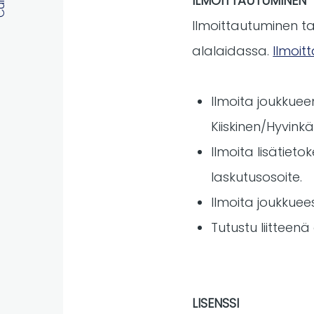
ILMOITTAUTUMINEN
Ilmoittautuminen ta
alalaidassa.
Ilmoit
Ilmoita joukkuee
Kiiskinen/Hyvink
Ilmoita lisätiet
laskutusosoite.
Ilmoita joukkuee
Tutustu liitteenä
LISENSSI