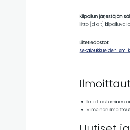
Kilpailun järjestäjän s
liitto
[d o t]
kilpailuval
Liitetiedostot
sekajoukkueiden-sm-ki
Ilmoitta
Ilmoittautuminen on
Viimeinen ilmoittau
Uutiset j