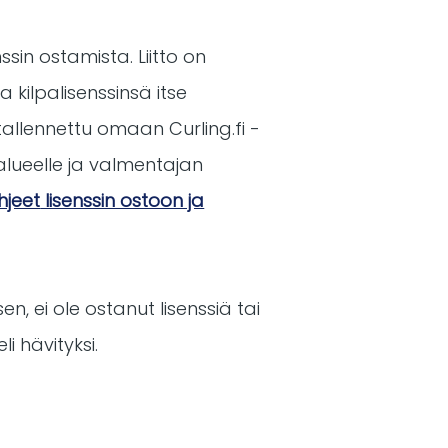
ssin ostamista. Liitto on
 kilpalisenssinsä itse
allennettu omaan Curling.fi -
ialueelle ja valmentajan
jeet
lisenssin ostoon ja
n, ei ole ostanut lisenssiä tai
i hävityksi.