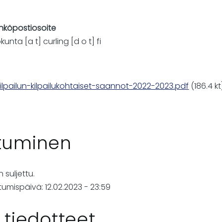
ähköpostiosoite
iokunta
[a t]
curling
[d o t]
fi
lpailun-kilpailukohtaiset-saannot-2022-2023.pdf
(186.4 kt
utuminen
 suljettu.
tumispäivä: 12.02.2023 - 23:59
a tiedotteet