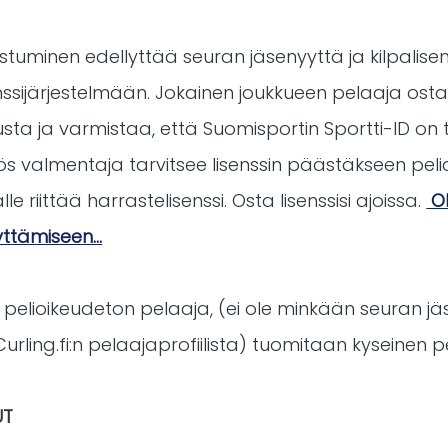
listuminen edellyttää seuran jäsenyyttä ja kilpalisen
enssijärjestelmään. Jokainen joukkueen pelaaja ostaa
ta ja varmistaa, että Suomisportin Sportti-ID on t
Myös valmentaja tarvitsee lisenssin päästäkseen pel
le riittää harrastelisenssi. Osta lisenssisi ajoissa.
Oh
vttämiseen...
 pelioikeudeton pelaaja, (ei ole minkään seuran jäse
urling.fi:n pelaajaprofiilista) tuomitaan kyseinen pel
UT