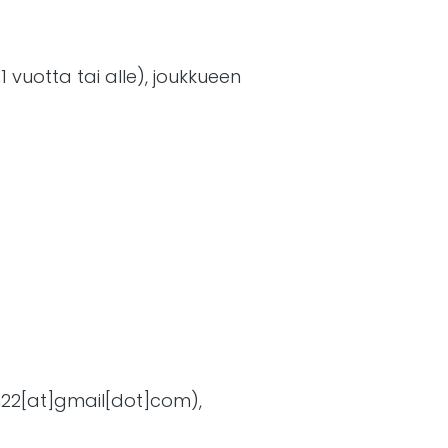
21 vuotta tai alle), joukkueen
22[at]gmail[dot]com)
,