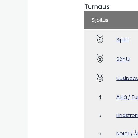
Turnaus
Sijoitus
🥇
Sipilä
🥈
Säntti
🥉
Uusipaav
4
Äikiä / Tu
5
Lindströ
6
Norell / 