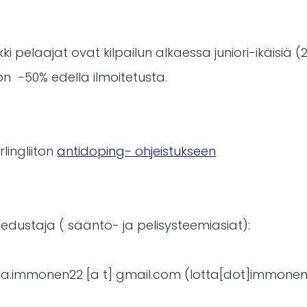
kki pelaajat ovat kilpailun alkaessa juniori-ikäisiä (
n -50% edellä ilmoitetusta.
lingliiton
antidoping- ohjeistukseen
 edustaja ( sääntö- ja pelisysteemiasiat):
ta
.
immonen22
[a t]
gmail
.
com
(lotta[dot]immonen