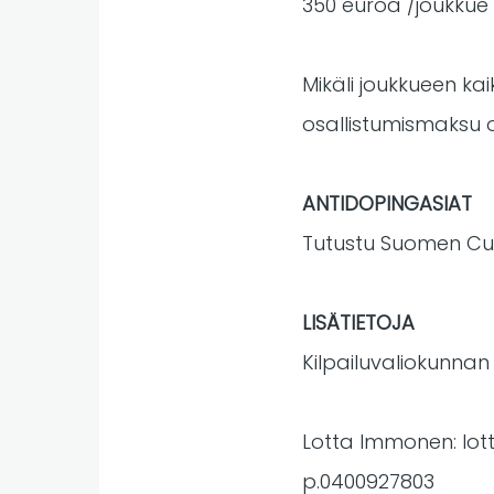
350 euroa /joukkue
Mikäli joukkueen kai
osallistumismaksu o
ANTIDOPINGASIAT
Tutustu Suomen Cur
LISÄTIETOJA
Kilpailuvaliokunnan
Lotta Immonen:
lot
p.0400927803