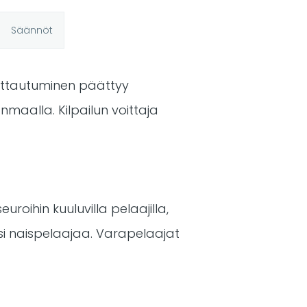
Säännöt
oittautuminen päättyy
nmaalla. Kilpailun voittaja
uroihin kuuluvilla pelaajilla,
aksi naispelaajaa. Varapelaajat