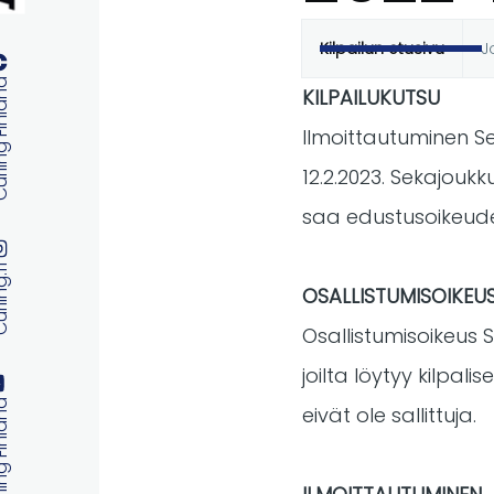
Kilpailun etusivu
J
Ensisijaise
 Finland
KILPAILUKUTSU
välilehdet
Ilmoittautuminen Se
12.2.2023. Sekajoukk
saa edustusoikeuden
ng.fi
OSALLISTUMISOIKEU
Osallistumisoikeus SM
joilta löytyy kilpal
 Finland
eivät ole sallittuja.