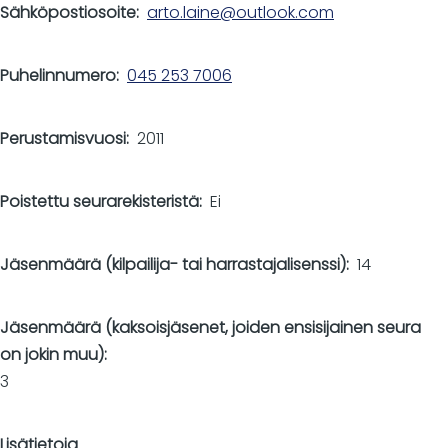
Sähköpostiosoite
arto.laine@outlook.com
Puhelinnumero
045 253 7006
Perustamisvuosi
2011
Poistettu seurarekisteristä
Ei
Jäsenmäärä (kilpailija- tai harrastajalisenssi)
14
Jäsenmäärä (kaksoisjäsenet, joiden ensisijainen seura
on jokin muu)
3
Lisätietoja