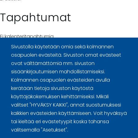
Tapahtumat
Ei kalenteritapahtumia.
Sivustolla käytetään omia sekä kolmannen
osapuolen evästeitä. Sivuston omat evästeet
ovat välttämättömiä mm. sivuston
sisäänkirjautumisen mahdollistamiseksi.
Curling Finland
Kolmannen osapuolen evästeiden avulla
kerätään tietoja sivuston käytöstä
Curling.fi
käyttäjäkokemuksen kehittämiseksi. Mikäli
valitset "HYVÄKSY KAIKKI", annat suostumuksesi
kaikkien evästeiden käyttämiseen. Voit hyväksyä
Curling Finland
tai kieltää eri evästetyypit koska tahansa
valitsemalla "Asetukset".