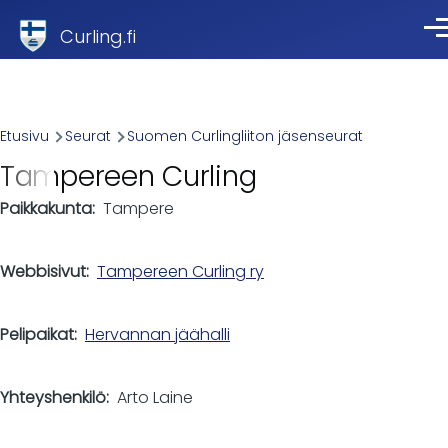
Skip to main content
Curling.fi
Val
Breadcrumb
Etusivu
Seurat
Suomen Curlingliiton jäsenseurat
Tampereen Curling
Paikkakunta
Tampere
Webbisivut
Tampereen Curling ry
Pelipaikat
Hervannan jäähalli
Yhteyshenkilö
Arto Laine