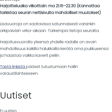
Harjoitteluaika viikoittain: ma 21.15–22.30 (Kannattaa
tarkistaa seuran nettisivulta mahdolliset muutokset)
Lisävuoroja on saatavissa satunnaisesti varsinkin
arkipäivisin virka-aikaan. Tarkempia tietoja seuralta.
Harjoitusvuorolla yleensä yhdelle radalle on avoin
mahdollisuus kaikilla halukkailla kerätä oma joukkueensa
ja haastaa vaikka kaverit peliin.
Tästä linkistä
pääset tutustumaan hallin
varaustilanteeseen.
Uutiset
Ei uutisia.