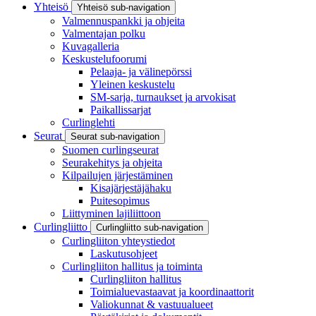
Yhteisö
Yhteisö sub-navigation
Valmennuspankki ja ohjeita
Valmentajan polku
Kuvagalleria
Keskustelufoorumi
Pelaaja- ja välinepörssi
Yleinen keskustelu
SM-sarja, turnaukset ja arvokisat
Paikallissarjat
Curlinglehti
Seurat
Seurat sub-navigation
Suomen curlingseurat
Seurakehitys ja ohjeita
Kilpailujen järjestäminen
Kisajärjestäjähaku
Puitesopimus
Liittyminen lajiliittoon
Curlingliitto
Curlingliitto sub-navigation
Curlingliiton yhteystiedot
Laskutusohjeet
Curlingliiton hallitus ja toiminta
Curlingliiton hallitus
Toimialuevastaavat ja koordinaattorit
Valiokunnat & vastuualueet