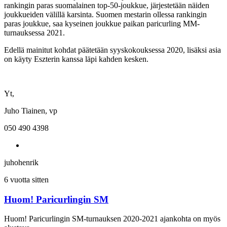
rankingin paras suomalainen top-50-joukkue, järjestetään näiden
joukkueiden välillä karsinta. Suomen mestarin ollessa rankingin
paras joukkue, saa kyseinen joukkue paikan paricurling MM-
turnauksessa 2021.
Edellä mainitut kohdat päätetään syyskokouksessa 2020, lisäksi asia
on käyty Eszterin kanssa läpi kahden kesken.
Yt,
Juho Tiainen, vp
050 490 4398
juhohenrik
6 vuotta sitten
Huom! Paricurlingin SM
Huom! Paricurlingin SM-turnauksen 2020-2021 ajankohta on myös