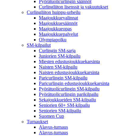
Pyörätuolicurlingin säännöt
Curlingliiton lisenssit ja vakuutukset
Curlingliiton huippu-urheilu
Maajoukkuevalinnat
Maajoukkuesäännöt
Maajoukkueopas
Maajoukkuepalvelut
Olympiapolku
SM-kilpailut
Curlingin SM-sarja
Juniorien SM-kilpailu
Miesten edustusjoukkuekarsinta
Naisten SM-kilpailu
Naisten edustusjoukkuekarsinta
Paricurlingin SM-kilpailu
Paricurlingin edustusjoukkuekarsinta
Pyörätuolicurlingin SM-kilpailu
Pyörätuolicurlingin parikilpailu
Sekajoukkueiden SM-kilpailu
Seniorien 60+ SM-kilpailu
Seniorien SM-kilpailu
Suomen Cup
Turnaukset
Alavus-turnaus
Alavus-turnaus