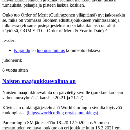
turnauksia, pelaajia ja pisteen laskua koskien.
Onko tuo Order of Merit (Curlingzonen ylläpitämä) nyt jatkossakin
se, mikä on voimassa Suomen edustusjoukkueen valintasääntöjä
tulkitessa (eli sama pistejärjestelmä mikä tähänkin asti on ollut
käytössä, OOM YTD = Order of Merit & Year to Date) ?
-eszter-
Kirjaudu
tai
luo uusi tunnus
kommentoidaksesi
juhohenrik
6 vuotta sitten
Naisten maajoukkuevalinta on
Naisten maajoukkuevalinta on päivitetty sivuille (joukkue kootaan
valmennusryhmästä kausilla 20-21 ja 21-22).
Käytetään rankingjärjestelmänä World Curlingin sivuilta löytyvää
rankinglistaa (
https://worldcurling.org/teamrankings
)
Paricurlingin SM järjestetään 18.-20.12.2020. Jos Suomen
mestaruuden voittava joukkue on eri joukkue kuin 15.2.2021 em.