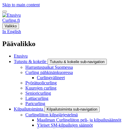
Skip to main content
Curling.fi
Valikko
In English
Päävalikko
Etusivu
Tutustu & kokeile
Tutustu & kokeile sub-navigation
Harrastuspaikat Suomessa
Curling pähkinänkuoressa
Curlingvälineet
Pyörätuolicurling
Kuurojen curling
Senioricurling
Lattiacurling
Paricurling
Kilpailutoiminta
Kilpailutoiminta sub-navigation
Curlingliiton kilpajärjestelmä
Maailman Curlingliiton peli- ja kilpailusäännöt
Yleiset SM-kilpailujen säännöt