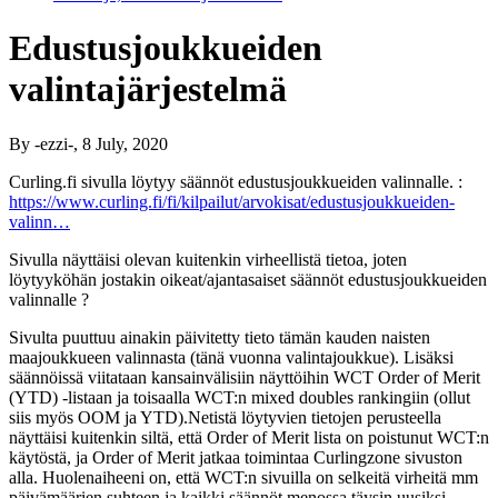
Edustusjoukkueiden
valintajärjestelmä
By
-ezzi-
, 8 July, 2020
Curling.fi sivulla löytyy säännöt edustusjoukkueiden valinnalle. :
https://www.curling.fi/fi/kilpailut/arvokisat/edustusjoukkueiden-
valinn…
Sivulla näyttäisi olevan kuitenkin virheellistä tietoa, joten
löytyyköhän jostakin oikeat/ajantasaiset säännöt edustusjoukkueiden
valinnalle ?
Sivulta puuttuu ainakin päivitetty tieto tämän kauden naisten
maajoukkueen valinnasta (tänä vuonna valintajoukkue). Lisäksi
säännöissä viitataan kansainvälisiin näyttöihin WCT Order of Merit
(YTD) -listaan ja toisaalla WCT:n mixed doubles rankingiin (ollut
siis myös OOM ja YTD).Netistä löytyvien tietojen perusteella
näyttäisi kuitenkin siltä, että Order of Merit lista on poistunut WCT:n
käytöstä, ja Order of Merit jatkaa toimintaa Curlingzone sivuston
alla. Huolenaiheeni on, että WCT:n sivuilla on selkeitä virheitä mm
päivämäärien suhteen ja kaikki säännöt menossa täysin uusiksi