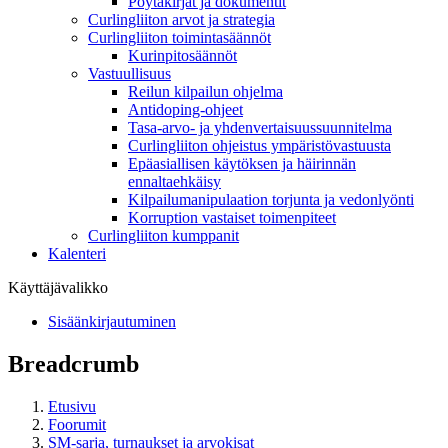
Pöytäkirjat ja dokumentit
Curlingliiton arvot ja strategia
Curlingliiton toimintasäännöt
Kurinpitosäännöt
Vastuullisuus
Reilun kilpailun ohjelma
Antidoping-ohjeet
Tasa-arvo- ja yhdenvertaisuussuunnitelma
Curlingliiton ohjeistus ympäristövastuusta
Epäasiallisen käytöksen ja häirinnän
ennaltaehkäisy
Kilpailumanipulaation torjunta ja vedonlyönti
Korruption vastaiset toimenpiteet
Curlingliiton kumppanit
Kalenteri
Käyttäjävalikko
Sisäänkirjautuminen
Breadcrumb
Etusivu
Foorumit
SM-sarja, turnaukset ja arvokisat