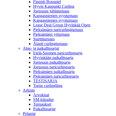
Finnish Bonspiel
Hyvin Kaupunki Curling
Joensuun juhlaturnaus
Kangasniemen syysturnaus
Kangasniemen syysturnaus
Lease Deal Group Hyvinkää Open
Pieksämäen paricurlingturnaus
Pieksämäen yöturnaus
Starttiturnaus
Åland curlingturnaus
Alue- ja paikallissarjat
Etelä-Suomen paricurlingsarja
Hyvinkään paikallissarja
Joensuun paikallissarja
Joensuun paricurlingsarja
Pieksämäen paikallissarja
Pieksämäen paricurlingsarja
TESTISARJA
Turun curlingliiga
Arkisto
Arvokisat
SM-kilpailut
Turnaukset
Paikallissarjat
Pelaajat