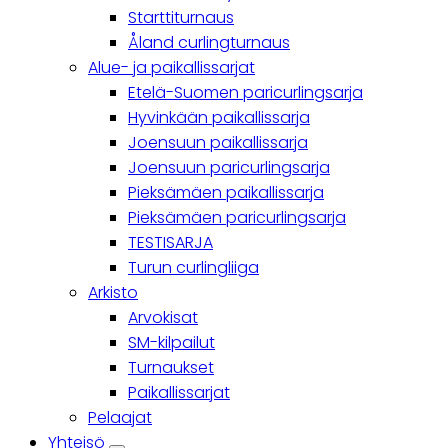
Starttiturnaus
Åland curlingturnaus
Alue- ja paikallissarjat
Etelä-Suomen paricurlingsarja
Hyvinkään paikallissarja
Joensuun paikallissarja
Joensuun paricurlingsarja
Pieksämäen paikallissarja
Pieksämäen paricurlingsarja
TESTISARJA
Turun curlingliiga
Arkisto
Arvokisat
SM-kilpailut
Turnaukset
Paikallissarjat
Pelaajat
Yhteisö