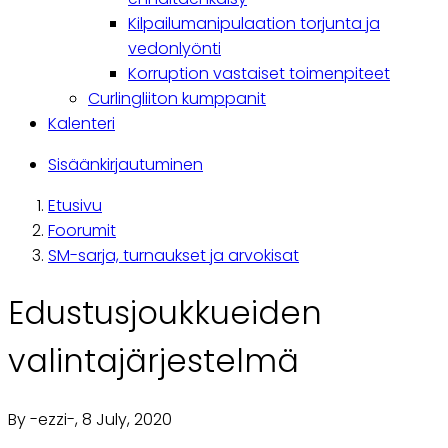
Kilpailumanipulaation torjunta ja
vedonlyönti
Korruption vastaiset toimenpiteet
Curlingliiton kumppanit
Kalenteri
Käyttäjävalikko
Sisäänkirjautuminen
Etusivu
Breadcrumb
Foorumit
SM-sarja, turnaukset ja arvokisat
Edustusjoukkueiden
valintajärjestelmä
By
-ezzi-
, 8 July, 2020