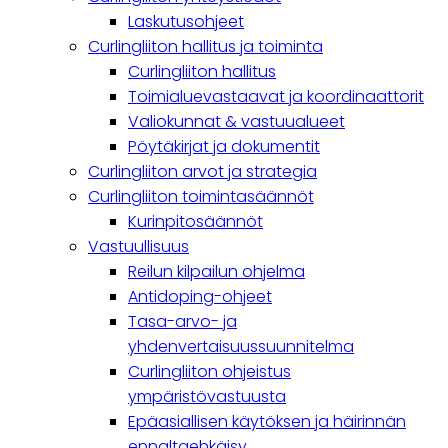
navigation
Laskutusohjeet
Curlingliiton hallitus ja toiminta
Curlingliiton hallitus
Toimialuevastaavat ja koordinaattorit
Valiokunnat & vastuualueet
Pöytäkirjat ja dokumentit
Curlingliiton arvot ja strategia
Curlingliiton toimintasäännöt
Kurinpitosäännöt
Vastuullisuus
Reilun kilpailun ohjelma
Antidoping-ohjeet
Tasa-arvo- ja
yhdenvertaisuussuunnitelma
Curlingliiton ohjeistus
ympäristövastuusta
Epäasiallisen käytöksen ja häirinnän
ennaltaehkäisy