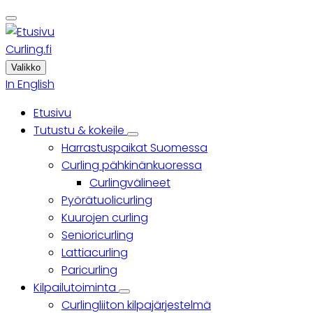
Skip
to
main
Curling.fi
content
Valikko
In English
Etusivu
Päävalikko
Tutustu & kokeile
Tutustu
Harrastuspaikat Suomessa
&
kokeile
Curling pähkinänkuoressa
sub-
Curlingvälineet
navigation
Pyörätuolicurling
Kuurojen curling
Senioricurling
Lattiacurling
Paricurling
Kilpailutoiminta
Kilpailutoiminta
Curlingliiton kilpajärjestelmä
sub-