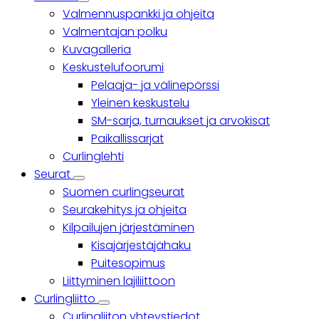
Yhteisö
Valmennuspankki ja ohjeita
sub-
navigation
Valmentajan polku
Kuvagalleria
Keskustelufoorumi
Pelaaja- ja välinepörssi
Yleinen keskustelu
SM-sarja, turnaukset ja arvokisat
Paikallissarjat
Curlinglehti
Seurat
Seurat
Suomen curlingseurat
sub-
navigation
Seurakehitys ja ohjeita
Kilpailujen järjestäminen
Kisajärjestäjähaku
Puitesopimus
Liittyminen lajiliittoon
Curlingliitto
Curlingliitto
Curlingliiton yhteystiedot
sub-