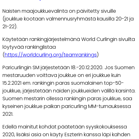
Naisten maajoukkuevalinta on päivitetty sivuille
(joukkue kootaan valmennusryhmästä kausilla 20-21 ja
21-22).
Käytetään rankingjärjestelmänä World Curlingin sivuilta
löytyvää rankinglistaa
(
https://worldcurling.org/teamrankings
)
Paricurlingin SM järjestetään 18.-20.12.2020. Jos Suomen
mestaruuden voittava joukkue on eri joukkue kuin
15.2.2021 em. rankingin paras suomalainen top-50-
joukkue, järjestetään näiden joukkueiden välillä karsinta.
Suomen mestarin ollessa rankingin paras joukkue, saa
kyseinen joukkue paikan paricurling MM-turnauksessa
2021.
Edellä mainitut kohdat päätetään syyskokouksessa
2020, lisäksi asia on käyty Eszterin kanssa läpi kahden