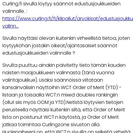
Curling.fi sivulla löytyy säännöt edustusjoukkueiden
valinnalle. :
https://www.curling.fi/fi/kilpailut/arvokisat/edustusjoukk
valinn…
Sivulla näyttäisi olevan kuitenkin virheellistä tietoa, joten
löytyyköhän jostakin oikeat/ajantasaiset säännöt
edustusjoukkueiden valinnalle ?
Sivulta puuttuu ainakin päivitetty tieto tämän kauden
naisten maajoukkueen valinnasta (tänä vuonna
valintajoukkue). Lisäksi säännöissä viitataan
kansainvälisiin näyttöihin WCT Order of Merit (YTD) -
listaan ja toisaalla WCT:n mixed doubles rankingiin
(ollut siis myös OOM ja YTD).Netistä löytyvien tietojen
perusteella näyttäisi kuitenkin siltä, että Order of Merit
lista on poistunut WCT:n käytöstä, ja Order of Merit
jatkaa toimintaa Curlingzone sivuston alla.
Huolenaiheeni on, että WCT:n sivuilla on selkeitä virheitä