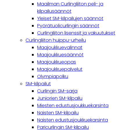
navigation
Maailman Curlingliiton peli- ja
kilpailusäännöt
Yleiset SM-kilpailujen säännöt
Pyörätuolicurlingin säännöt
Curlingliiton lisenssit ja vakuutukset
Curlingliiton huippu-urheilu
Maajoukkuevalinnat
Maajoukkuesäännöt
Maajoukkueopas
Maajoukkuepalvelut
Olympiapolku
SM-kilpailut
Curlingin SM-sarja
Juniorien SM-kilpailu
Miesten edustusjoukkuekarsinta
Naisten SM-kilpailu
Naisten edustusjoukkuekarsinta
Paricurlingin SM-kilpailu