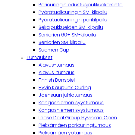
Paricurlingin edustusjoukkuekarsinta
Pyörätuolicurlingin SM-kilpailu
Pyörätuolicurlingin parikilpailu
Sekajoukkueiden SM-kilpailu
Seniorien 60+ SM-kilpailu
Seniorien SM-kilpailu
Suomen Cup
Turnaukset
Alavus-turnaus
Alavus-turnaus
Finnish Bonspiel
Hyvin Kaupunki Curling
Joensuun juhlaturnaus
Kangasniemen syysturnaus
Kangasniemen syysturnaus
Lease Deal Group Hyvinkää Open
Pieksämäen paricurlingturnaus
Pieksämäen yöturnaus