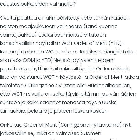
edustusjoukkueiden valinnalle ?
Sivulta puuttuu ainakin päivitetty tieto tämän kauden
naisten maajoukkueen valinnasta (tänä vuonna
valintajoukkue). Lisäksi säännöissä viitataan
kansainvälisiin näyttöihin WCT Order of Merit (YTD) -
listaan ja toisaalla WCT:n mixed doubles rankingiin (ollut
siis myös OOM ja YTD).Netistä löytyvien tietojen
perusteella näyttäisi kuitenkin siltä, että Order of Merit
lista on poistunut WCT:n käytöstä, ja Order of Merit jatkaa
toimintaa Curlingzone sivuston alla. Huolenaiheeni on,
että WCT:n sivuilla on selkeitä virheitä mm päivämäärien
suhteen ja kaikki säännöt menossa täysin uusiksi
turnauksia, pelaajia ja pisteen laskua koskien.
Onko tuo Order of Merit (Curlingzonen ylläpitämä) nyt
jatkossakin se, mikä on voimassa Suomen