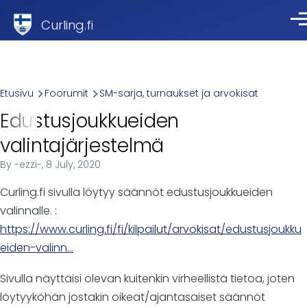
Skip to main content
Curling.fi
Val
Breadcrumb
Etusivu
Foorumit
SM-sarja, turnaukset ja arvokisat
Edustusjoukkueiden
valintajärjestelmä
By
-ezzi-
, 8 July, 2020
Curling.fi sivulla löytyy säännöt edustusjoukkueiden
valinnalle. :
https://www.curling.fi/fi/kilpailut/arvokisat/edustusjoukku
eiden-valinn…
Sivulla näyttäisi olevan kuitenkin virheellistä tietoa, joten
löytyyköhän jostakin oikeat/ajantasaiset säännöt