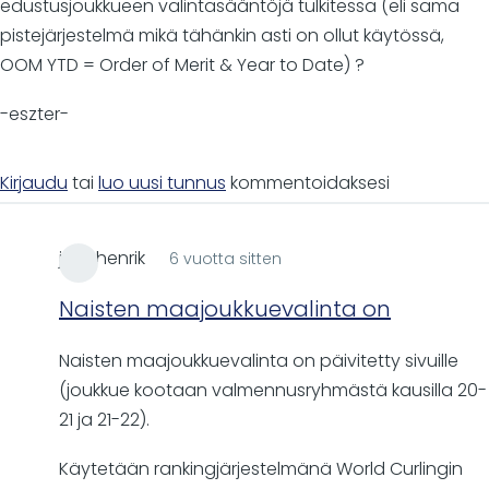
edustusjoukkueen valintasääntöjä tulkitessa (eli sama
pistejärjestelmä mikä tähänkin asti on ollut käytössä,
OOM YTD = Order of Merit & Year to Date) ?
-eszter-
Kirjaudu
tai
luo uusi tunnus
kommentoidaksesi
juhohenrik
6 vuotta sitten
Naisten maajoukkuevalinta on
Naisten maajoukkuevalinta on päivitetty sivuille
(joukkue kootaan valmennusryhmästä kausilla 20-
21 ja 21-22).
Käytetään rankingjärjestelmänä World Curlingin