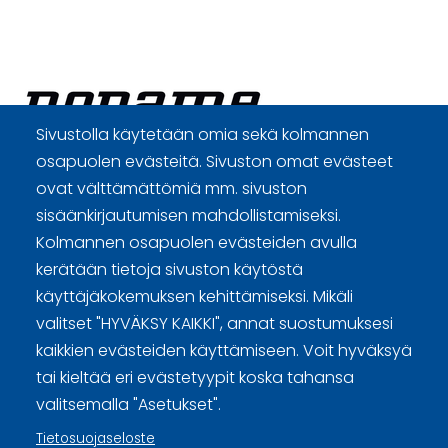
Sivustolla käytetään omia sekä kolmannen
osapuolen evästeitä. Sivuston omat evästeet
Curling Finland
ovat välttämättömiä mm. sivuston
sisäänkirjautumisen mahdollistamiseksi.
Curling.fi
Kolmannen osapuolen evästeiden avulla
kerätään tietoja sivuston käytöstä
käyttäjäkokemuksen kehittämiseksi. Mikäli
Curling Finland
valitset "HYVÄKSY KAIKKI", annat suostumuksesi
kaikkien evästeiden käyttämiseen. Voit hyväksyä
tai kieltää eri evästetyypit koska tahansa
Sivuston käyttöehdot ja sisällön käyttöoikeudet
valitsemalla "Asetukset".
Tietosuojaselosteet
Tietosuojaseloste