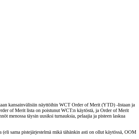
ataan kansainvälisiin näyttöihin WCT Order of Merit (YTD) -listaan ja
Order of Merit lista on poistunut WCT:n käytöstä, ja Order of Merit
nöt menossa täysin uusiksi turnauksia, pelaajia ja pisteen laskua
 (eli sama pistejärjestelmä mikä tähänkin asti on ollut käytössä, OOM