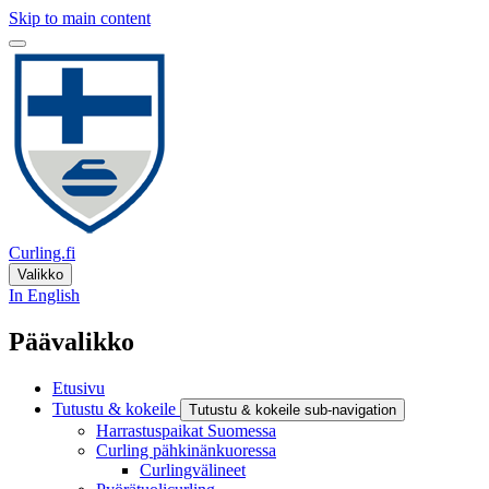
Skip to main content
Curling.fi
Valikko
In English
Päävalikko
Etusivu
Tutustu & kokeile
Tutustu & kokeile sub-navigation
Harrastuspaikat Suomessa
Curling pähkinänkuoressa
Curlingvälineet