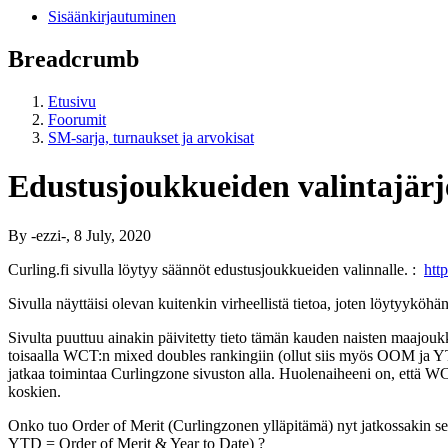
Sisäänkirjautuminen
Breadcrumb
Etusivu
Foorumit
SM-sarja, turnaukset ja arvokisat
Edustusjoukkueiden valintajärj
By
-ezzi-
, 8 July, 2020
Curling.fi sivulla löytyy säännöt edustusjoukkueiden valinnalle. :
htt
Sivulla näyttäisi olevan kuitenkin virheellistä tietoa, joten löytyyköh
Sivulta puuttuu ainakin päivitetty tieto tämän kauden naisten maajouk
toisaalla WCT:n mixed doubles rankingiin (ollut siis myös OOM ja YTD).
jatkaa toimintaa Curlingzone sivuston alla. Huolenaiheeni on, että WCT
koskien.
Onko tuo Order of Merit (Curlingzonen ylläpitämä) nyt jatkossakin se
YTD = Order of Merit & Year to Date) ?