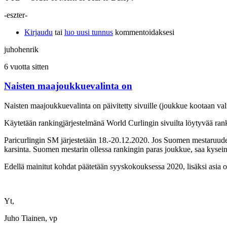
-eszter-
Kirjaudu
tai
luo uusi tunnus
kommentoidaksesi
juhohenrik
6 vuotta sitten
Naisten maajoukkuevalinta on
Naisten maajoukkuevalinta on päivitetty sivuille (joukkue kootaan va
Käytetään rankingjärjestelmänä World Curlingin sivuilta löytyvää rank
Paricurlingin SM järjestetään 18.-20.12.2020. Jos Suomen mestaruude
karsinta. Suomen mestarin ollessa rankingin paras joukkue, saa kyse
Edellä mainitut kohdat päätetään syyskokouksessa 2020, lisäksi asia 
Yt,
Juho Tiainen, vp