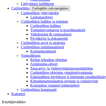
Liittyminen lajiliittoon
Curlingliitto
Curlingliitto sub-navigation
Curlingliiton yhteystiedot
Laskutusohjeet
Curlingliiton hallitus ja toiminta
Curlingliiton hallitus
Toimialuevastaavat ja koordinaattorit
Valiokunnat & vastuualueet
Pöytäkirjat ja dokumentit
Curlingliiton arvot ja strategia
Curlingliiton toimintasäännöt
Kurinpitosäännöt
Vastuullisuus
Reilun kilpailun ohjelma
Antidoping-ohjeet
Tasa-arvo- ja yhdenvertaisuussuunnitelma
Curlingliiton ohjeistus ympäristövastuusta
Epäasiallisen käytöksen ja häirinnän ennaltaehkäis
Kilpailumanipulaation torjunta ja vedonlyönti
Korruption vastaiset toimenpiteet
Curlingliiton kumppanit
Kalenteri
Käyttäjävalikko