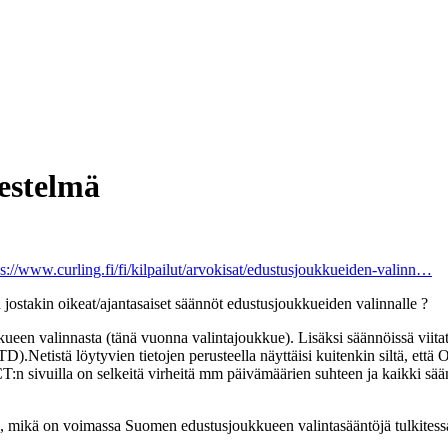
estelmä
ps://www.curling.fi/fi/kilpailut/arvokisat/edustusjoukkueiden-valinn…
än jostakin oikeat/ajantasaiset säännöt edustusjoukkueiden valinnalle ?
kueen valinnasta (tänä vuonna valintajoukkue). Lisäksi säännöissä viit
Netistä löytyvien tietojen perusteella näyttäisi kuitenkin siltä, että 
:n sivuilla on selkeitä virheitä mm päivämäärien suhteen ja kaikki sään
, mikä on voimassa Suomen edustusjoukkueen valintasääntöjä tulkitessa