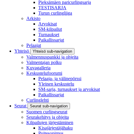
Pieksämäen paricurlingsarja
TESTISARJA
Turun curlingliiga
Arkisto
Arvokisat
SM-kilpailut
Turnaukset
Paikallissarjat
Pelaajat
Yhteisö
Yhteisö sub-navigation
Valmennuspankki ja ohjeita
Valmentajan polku
Kuvagalleria
Keskustelufoorumi
Pelaaja- ja välinepörssi
Yleinen keskustelu
SM-sarja, turnaukset ja arvokisat
Paikallissarjat
Curlinglehti
Seurat
Seurat sub-navigation
Suomen curlingseurat
Seurakehitys ja ohjeita
Kilpailujen järjestäminen
Kisajärjestäjähaku
Puitesopimus