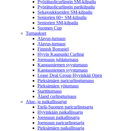
Pyörätuolicurlingin SM-kilpailu
Pyörätuolicurlingin parikilpailu
Sekajoukkueiden SM-kilpailu
Seniorien 60+ SM-kilpailu
Seniorien SM-kilpailu
Suomen Cup
Turnaukset
Alavus-turnaus
Alavus-turnaus
Finnish Bonspiel
Hyvin Kaupunki Curling
Joensuun juhlaturnaus
Kangasniemen syysturnaus
Kangasniemen syysturnaus
Lease Deal Group Hyvinkää Open
Pieksämäen paricurlingturnaus
Pieksämäen yöturnaus
Starttiturnaus
Åland curlingturnaus
Alue- ja paikallissarjat
Etelä-Suomen paricurlingsarja
Hyvinkään paikallissarja
Joensuun paikallissarja
Joensuun paricurlingsarja
Pieksämäen paikallissarja