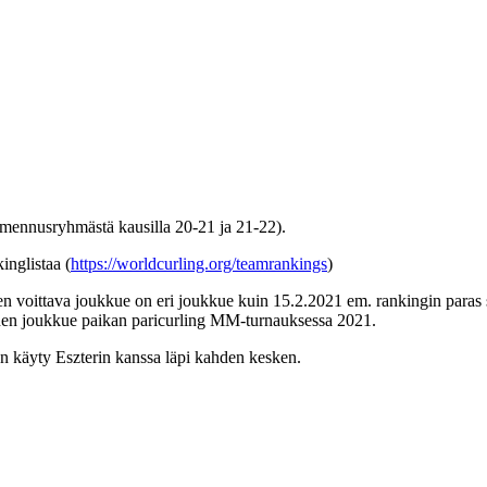
lmennusryhmästä kausilla 20-21 ja 21-22).
inglistaa (
https://worldcurling.org/teamrankings
)
n voittava joukkue on eri joukkue kuin 15.2.2021 em. rankingin paras s
inen joukkue paikan paricurling MM-turnauksessa 2021.
on käyty Eszterin kanssa läpi kahden kesken.