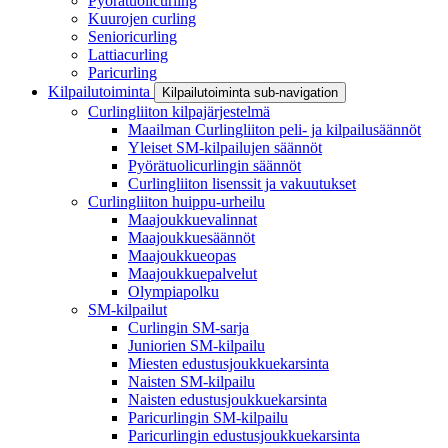
Pyörätuolicurling
Kuurojen curling
Senioricurling
Lattiacurling
Paricurling
Kilpailutoiminta
Kilpailutoiminta sub-navigation
Curlingliiton kilpajärjestelmä
Maailman Curlingliiton peli- ja kilpailusäännöt
Yleiset SM-kilpailujen säännöt
Pyörätuolicurlingin säännöt
Curlingliiton lisenssit ja vakuutukset
Curlingliiton huippu-urheilu
Maajoukkuevalinnat
Maajoukkuesäännöt
Maajoukkueopas
Maajoukkuepalvelut
Olympiapolku
SM-kilpailut
Curlingin SM-sarja
Juniorien SM-kilpailu
Miesten edustusjoukkuekarsinta
Naisten SM-kilpailu
Naisten edustusjoukkuekarsinta
Paricurlingin SM-kilpailu
Paricurlingin edustusjoukkuekarsinta