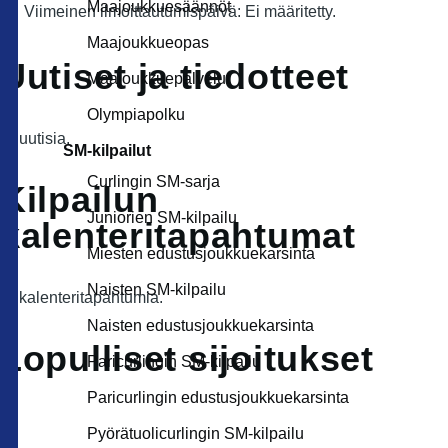
Maajoukkuesäännöt
Viimeinen ilmoittautumispäivä: Ei määritetty.
Maajoukkueopas
Uutiset ja tiedotteet
Maajoukkuepalvelut
Olympiapolku
Ei uutisia.
SM-kilpailut
Curlingin SM-sarja
Kilpailun
Juniorien SM-kilpailu
kalenteritapahtumat
Miesten edustusjoukkuekarsinta
Naisten SM-kilpailu
Ei kalenteritapahtumia.
Naisten edustusjoukkuekarsinta
Lopulliset sijoitukset
Paricurlingin SM-kilpailu
Paricurlingin edustusjoukkuekarsinta
Pyörätuolicurlingin SM-kilpailu