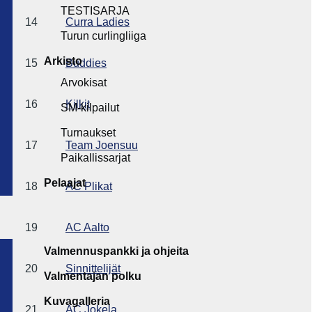
TESTISARJA
14
Curra Ladies
Turun curlingliiga
Arkisto
15
Buddies
Arvokisat
16
Kilkit
SM-kilpailut
Turnaukset
17
Team Joensuu
Paikallissarjat
Pelaajat
18
AC Plikat
19
AC Aalto
Valmennuspankki ja ohjeita
20
Sinnittelijät
Valmentajan polku
Kuvagalleria
21
AC Jokela