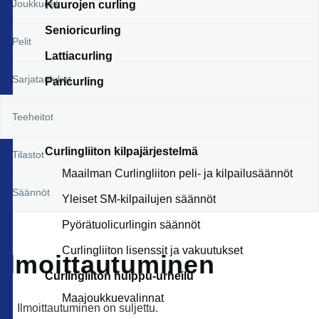
Joukkueet
Kuurojen curling
Senioricurling
Pelit
Lattiacurling
Sarjataulukot
Paricurling
Teeheitot
Curlingliiton kilpajärjestelmä
Tilastot
Maailman Curlingliiton peli- ja kilpailusäännöt
Säännöt
Yleiset SM-kilpailujen säännöt
Pyörätuolicurlingin säännöt
Curlingliiton lisenssit ja vakuutukset
Ilmoittautuminen
Curlingliiton huippu-urheilu
Maajoukkuevalinnat
Ilmoittautuminen on suljettu.