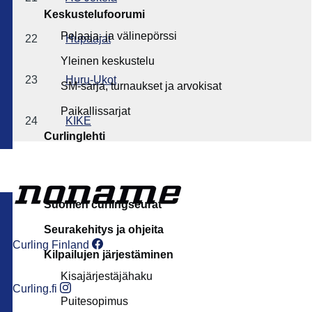
Keskustelufoorumi
Pelaaja- ja välinepörssi
22
Hupaajat
Yleinen keskustelu
23
Huru-Ukot
SM-sarja, turnaukset ja arvokisat
Paikallissarjat
24
KIKE
Curlinglehti
Suomen curlingseurat
Seurakehitys ja ohjeita
Curling Finland
Kilpailujen järjestäminen
Kisajärjestäjähaku
Curling.fi
Puitesopimus