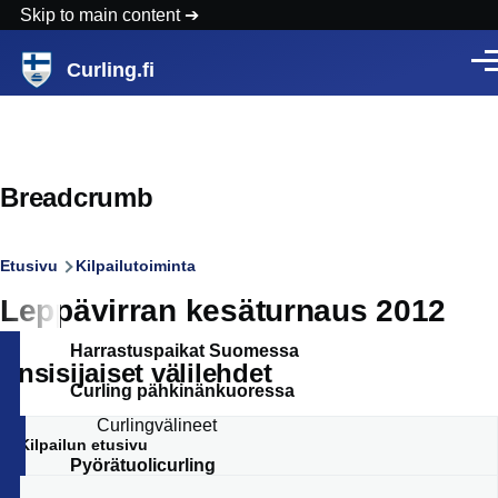
Skip to main content
Curling.fi
Vali
Breadcrumb
Etusivu
Kilpailutoiminta
Leppävirran kesäturnaus 2012
Harrastuspaikat Suomessa
Ensisijaiset välilehdet
Curling pähkinänkuoressa
Curlingvälineet
Kilpailun etusivu
Pyörätuolicurling