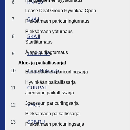
Kangasniemen syysturnaus
6
KN +50
Lease Deal Group Hyvinkää Open
7
SKA I
Pieksämäen paricurlingturnaus
Pieksämäen yöturnaus
8
SKA II
Starttiturnaus
Åland curlingturnaus
9
Team L.I.P.
Alue- ja paikallissarjat
10
Team Nekrasiki
Etelä-Suomen paricurlingsarja
Hyvinkään paikallissarja
11
CURRA I
Joensuun paikallissarja
Joensuun paricurlingsarja
12
VHCC
Pieksämäen paikallissarja
13
SPB.RU
Pieksämäen paricurlingsarja