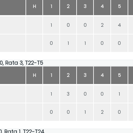
H
1
2
3
4
5
1
0
0
2
4
0
1
1
0
0
00, Rata 3, T22-T5
H
1
2
3
4
5
1
3
0
0
1
0
0
1
2
0
00, Rata 1, T22-T24