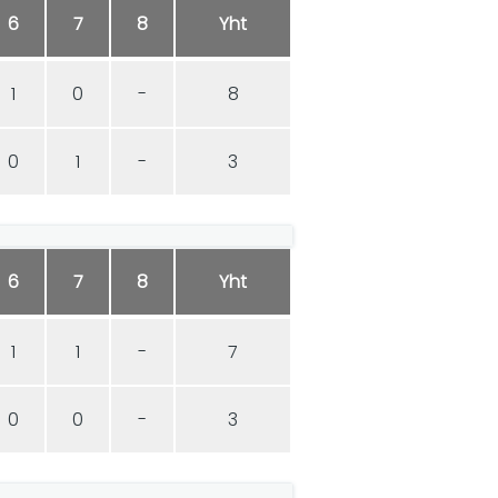
6
7
8
Yht
1
0
-
8
0
1
-
3
6
7
8
Yht
1
1
-
7
0
0
-
3