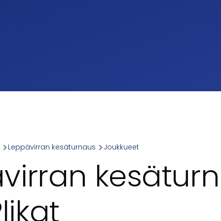
a
Leppävirran kesäturnaus
Joukkueet
umb
virran kesäturn
likat