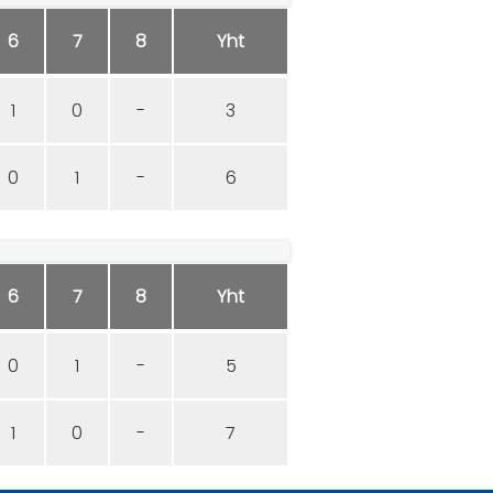
6
7
8
Yht
1
0
-
3
0
1
-
6
6
7
8
Yht
0
1
-
5
1
0
-
7