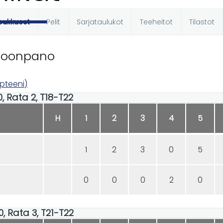
oukkueet
Pelit
Sarjataulukot
Teeheitot
Tilastot
t
koonpano
apteeni)
00, Rata 2, T18-T22
H
1
2
3
4
5
1
2
3
0
5
0
0
0
2
0
00, Rata 3, T21-T22