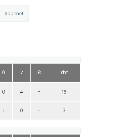
Säännöt
6
7
8
Yht
0
4
-
15
1
0
-
3