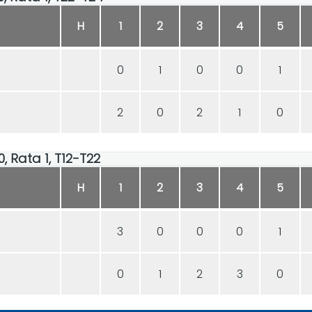
H
1
2
3
4
5
0
1
0
0
1
2
0
2
1
0
0, Rata 1, T12-T22
H
1
2
3
4
5
3
0
0
0
1
0
1
2
3
0