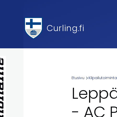
Skip to main content
Curling.fi
Etusivu
Kilpailutoimint
Breadcr
Leppä
- AC P