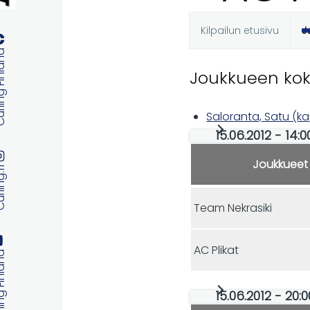
Kilpailun etusivu
J
Ensisijaise
 Finland
Joukkueen ko
välilehdet
Saloranta, Satu (k
15.06.2012 - 14:
Joukkueet
ng.fi
Team Nekrasiki
AC Plikat
 Finland
15.06.2012 - 20: