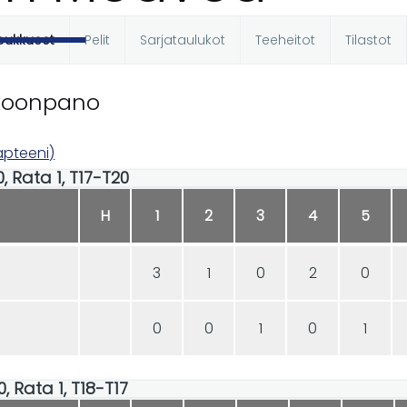
oukkueet
Pelit
Sarjataulukot
Teeheitot
Tilastot
t
koonpano
apteeni)
0, Rata 1, T17-T20
H
1
2
3
4
5
3
1
0
2
0
0
0
1
0
1
0, Rata 1, T18-T17