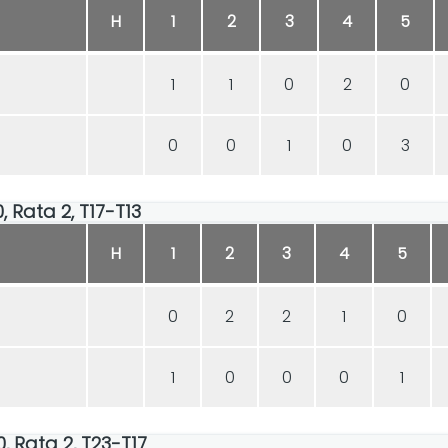
H
1
2
3
4
5
1
1
0
2
0
0
0
1
0
3
0, Rata 2, T17-T13
H
1
2
3
4
5
0
2
2
1
0
1
0
0
0
1
00, Rata 2, T23-T17