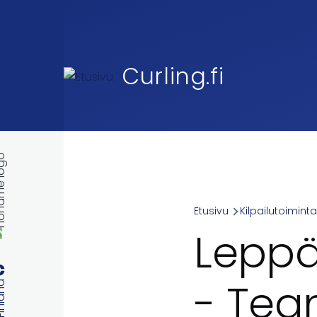
Skip to main content
Curling.fi
Etusivu
Kilpailutoimint
Breadcr
Leppä
- Te