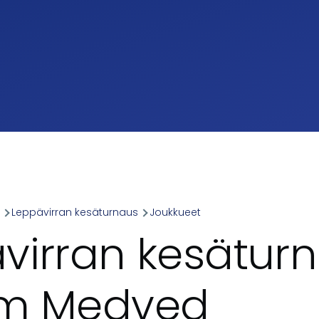
a
Leppävirran kesäturnaus
Joukkueet
umb
virran kesäturn
am Medved