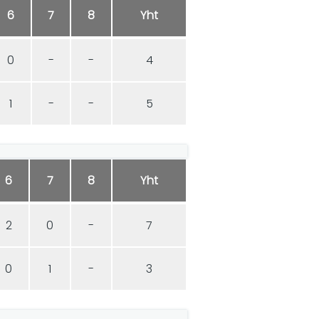
6
7
8
Yht
0
-
-
4
1
-
-
5
6
7
8
Yht
2
0
-
7
0
1
-
3