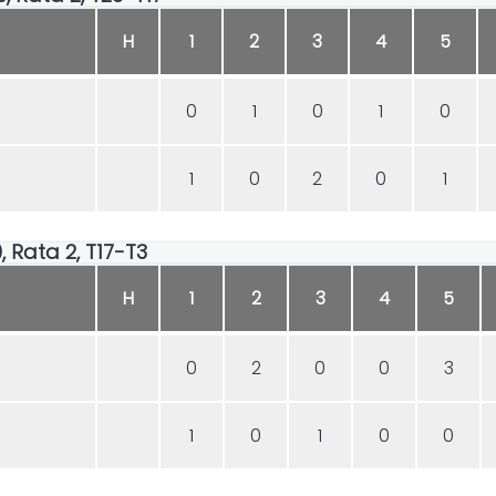
H
1
2
3
4
5
0
1
0
1
0
1
0
2
0
1
0, Rata 2, T17-T3
H
1
2
3
4
5
0
2
0
0
3
1
0
1
0
0