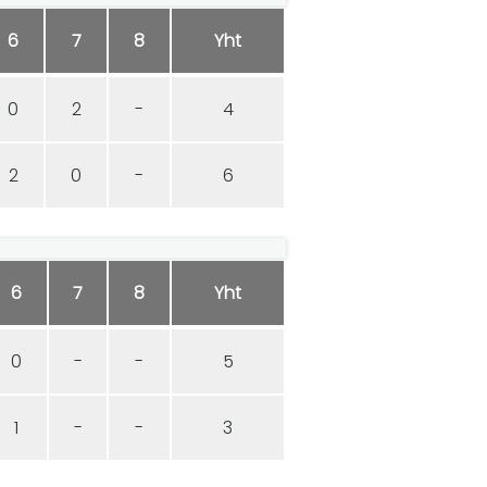
6
7
8
Yht
0
2
-
4
2
0
-
6
6
7
8
Yht
0
-
-
5
1
-
-
3