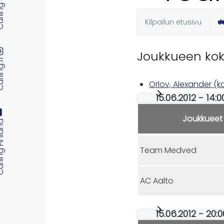
 Finland
Kilpailun etusivu
J
Ensisijaise
Joukkueen ko
välilehdet
ng.fi
Orlov, Alexander (k
15.06.2012 - 14:0
Joukkueet
 Finland
Team Medved
AC Aalto
15.06.2012 - 20:0