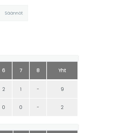
Säännöt
6
7
8
Yht
2
1
-
9
0
0
-
2