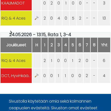
KAALIMADOT
0
2
0
1
0
0
-
-
3
RiQ & 4 Aces
2
0
4
0
5
2
-
-
13
24.05.2026 - 13:15, Rata 1, 3-4
Joukkueet
H
1
2
3
4
5
6
7
8
Yht
RiQ & 4 Aces
2
1
0
0
1
2
0
-
6
DCT, Hyvinkään Curling
0
0
1
1
0
0
2
-
4
Sivustolla käytetään omia sekä kolmannen
osapuolen evästeitä. Sivuston omat evästeet