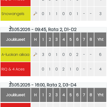
Snowangels
0
1
1
0
0
1
-
-
3
23.05.2026 - 09:45, Rata 2, D1-D2
Joukkueet
H
1
2
3
4
5
6
7
8
Yht
A-luokan aikaa
3
0
1
0
0
2
-
-
6
RiQ & 4 Aces
0
1
0
2
1
0
-
-
4
23.05.2026 - 16:00, Rata 2, D3-D4
Joukkueet
H
1
2
3
4
5
6
7
8
Yht