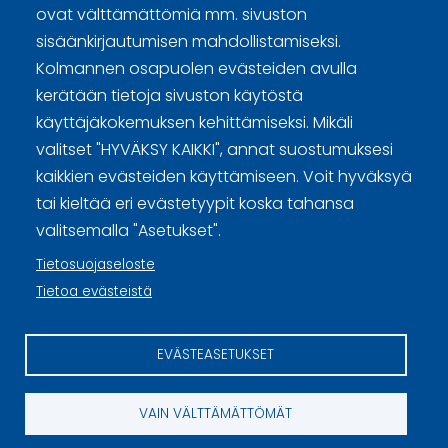
ovat välttämättömiä mm. sivuston
Curling Finland
sisäänkirjautumisen mahdollistamiseksi.
Kolmannen osapuolen evästeiden avulla
Curling.fi
kerätään tietoja sivuston käytöstä
käyttäjäkokemuksen kehittämiseksi. Mikäli
valitset "HYVÄKSY KAIKKI", annat suostumuksesi
Curling Finland
kaikkien evästeiden käyttämiseen. Voit hyväksyä
tai kieltää eri evästetyypit koska tahansa
valitsemalla "Asetukset".
Sivuston käyttöehdot ja sisällön käyttöoikeudet
Tietosuojaseloste
Tietosuojaselosteet
Tietoa evästeistä
Tietoa evästeistä
EVÄSTEASETUKSET
Evästeasetukset
VAIN VÄLTTÄMÄTTÖMÄT