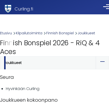
Skip to main content
Curling.fi
Val
Breadcrumb
Etusivu
Kilpailutoiminta
Finnish Bonspiel
Joukkueet
Finnish Bonspiel 2026 - RiQ & 4
Aces
Joukkueet
Ensisijaiset
välilehdet
Seura
Hyvinkään Curling
Joukkueen kokoonpano