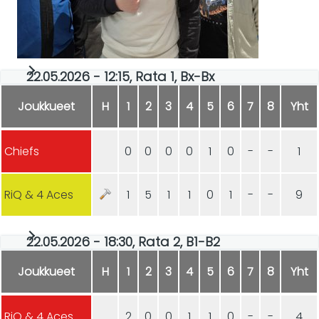
22.05.2026 - 12:15, Rata 1, Bx-Bx
Joukkueet
H
1
2
3
4
5
6
7
8
Yht
Chiefs
0
0
0
0
1
0
-
-
1
RiQ & 4 Aces
1
5
1
1
0
1
-
-
9
22.05.2026 - 18:30, Rata 2, B1-B2
Joukkueet
H
1
2
3
4
5
6
7
8
Yht
RiQ & 4 Aces
2
0
0
1
1
0
-
-
4