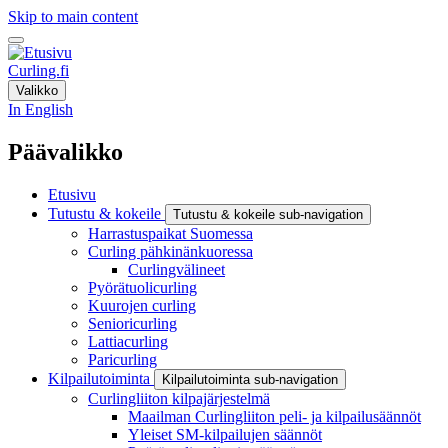
Skip to main content
Curling.fi
Valikko
In English
Päävalikko
Etusivu
Tutustu & kokeile
Tutustu & kokeile sub-navigation
Harrastuspaikat Suomessa
Curling pähkinänkuoressa
Curlingvälineet
Pyörätuolicurling
Kuurojen curling
Senioricurling
Lattiacurling
Paricurling
Kilpailutoiminta
Kilpailutoiminta sub-navigation
Curlingliiton kilpajärjestelmä
Maailman Curlingliiton peli- ja kilpailusäännöt
Yleiset SM-kilpailujen säännöt