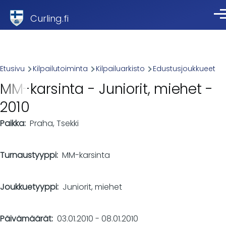
Skip to main content
Curling.fi
Val
Breadcrumb
Etusivu
Kilpailutoiminta
Kilpailuarkisto
Edustusjoukkueet
MM-karsinta - Juniorit, miehet -
2010
Paikka
Praha, Tsekki
Turnaustyyppi
MM-karsinta
Joukkuetyyppi
Juniorit, miehet
Päivämäärät
03.01.2010
-
08.01.2010