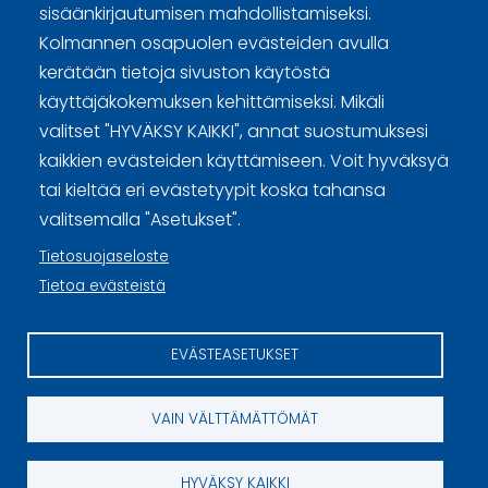
sisäänkirjautumisen mahdollistamiseksi.
Kolmannen osapuolen evästeiden avulla
Curling Finland
kerätään tietoja sivuston käytöstä
käyttäjäkokemuksen kehittämiseksi. Mikäli
Curling.fi
valitset "HYVÄKSY KAIKKI", annat suostumuksesi
kaikkien evästeiden käyttämiseen. Voit hyväksyä
tai kieltää eri evästetyypit koska tahansa
Curling Finland
valitsemalla "Asetukset".
Tietosuojaseloste
Sivuston käyttöehdot ja sisällön käyttöoikeudet
Tietoa evästeistä
Tietosuojaselosteet
EVÄSTEASETUKSET
Tietoa evästeistä
Evästeasetukset
VAIN VÄLTTÄMÄTTÖMÄT
HYVÄKSY KAIKKI