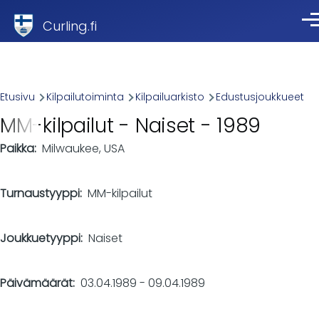
Skip to main content
Curling.fi
Val
Breadcrumb
Etusivu
Kilpailutoiminta
Kilpailuarkisto
Edustusjoukkueet
MM-kilpailut - Naiset - 1989
Paikka
Milwaukee, USA
Turnaustyyppi
MM-kilpailut
Joukkuetyyppi
Naiset
Päivämäärät
03.04.1989
-
09.04.1989