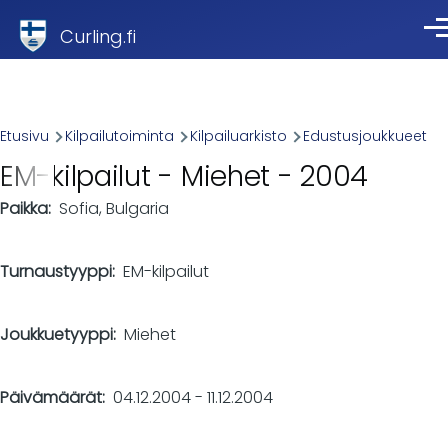
Skip to main content
Curling.fi
Val
Breadcrumb
Etusivu
Kilpailutoiminta
Kilpailuarkisto
Edustusjoukkueet
EM-kilpailut - Miehet - 2004
Paikka
Sofia, Bulgaria
Turnaustyyppi
EM-kilpailut
Joukkuetyyppi
Miehet
Päivämäärät
04.12.2004
-
11.12.2004