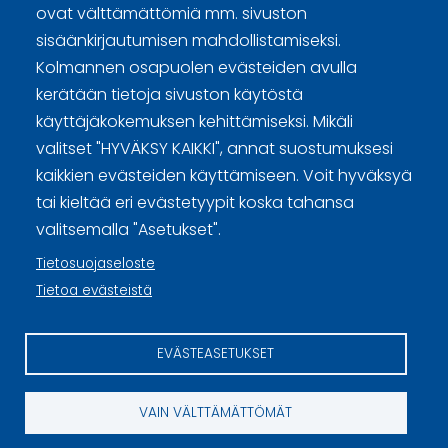
ovat välttämättömiä mm. sivuston
sisäänkirjautumisen mahdollistamiseksi.
Kolmannen osapuolen evästeiden avulla
Curling Finland
kerätään tietoja sivuston käytöstä
käyttäjäkokemuksen kehittämiseksi. Mikäli
Curling.fi
valitset "HYVÄKSY KAIKKI", annat suostumuksesi
kaikkien evästeiden käyttämiseen. Voit hyväksyä
tai kieltää eri evästetyypit koska tahansa
Curling Finland
valitsemalla "Asetukset".
Tietosuojaseloste
Sivuston käyttöehdot ja sisällön käyttöoikeudet
Tietoa evästeistä
Tietosuojaselosteet
EVÄSTEASETUKSET
Tietoa evästeistä
Evästeasetukset
VAIN VÄLTTÄMÄTTÖMÄT