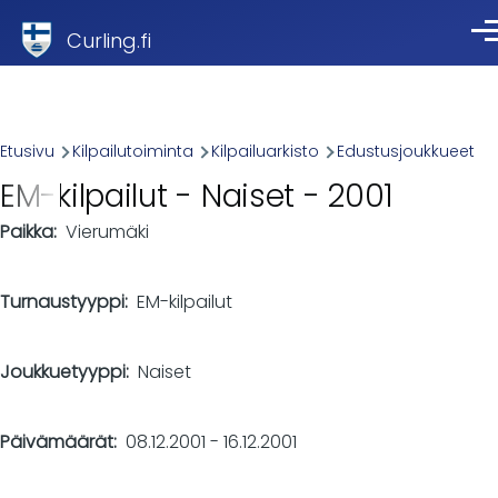
Skip to main content
Curling.fi
Val
Breadcrumb
Etusivu
Kilpailutoiminta
Kilpailuarkisto
Edustusjoukkueet
EM-kilpailut - Naiset - 2001
Paikka
Vierumäki
Turnaustyyppi
EM-kilpailut
Joukkuetyyppi
Naiset
Päivämäärät
08.12.2001
-
16.12.2001