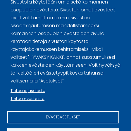
Sivustolla käytetään omia sekä kolmannen
osapuolen evästeitä. Sivuston omat evästeet
ovat välttämättömiä mm. sivuston
sisäänkirjautumisen mahdollistamiseksi.
Kolmannen osapuolen evästeiden avulla
Curling Finland
kerätään tietoja sivuston käytöstä
käyttäjäkokemuksen kehittämiseksi. Mikäli
Curling.fi
valitset "HYVÄKSY KAIKKI", annat suostumuksesi
kaikkien evästeiden käyttämiseen. Voit hyväksyä
Curling Finland
tai kieltää eri evästetyypit koska tahansa
valitsemalla "Asetukset".
Tietosuojaseloste
Sivuston käyttöehdot ja sisällön käyttöoikeudet
Tietoa evästeistä
Tietosuojaselosteet
EVÄSTEASETUKSET
Tietoa evästeistä