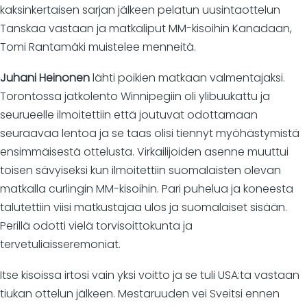
kaksinkertaisen sarjan jälkeen pelatun uusintaottelun
Tanskaa vastaan ja matkaliput MM-kisoihin Kanadaan,
Tomi Rantamäki muistelee menneitä.
Juhani Heinonen
lähti poikien matkaan valmentajaksi.
Torontossa jatkolento Winnipegiin oli ylibuukattu ja
seurueelle ilmoitettiin että joutuvat odottamaan
seuraavaa lentoa ja se taas olisi tiennyt myöhästymistä
ensimmäisestä ottelusta. Virkailijoiden asenne muuttui
toisen sävyiseksi kun ilmoitettiin suomalaisten olevan
matkalla curlingin MM-kisoihin. Pari puhelua ja koneesta
talutettiin viisi matkustajaa ulos ja suomalaiset sisään.
Perillä odotti vielä torvisoittokunta ja
tervetuliaisseremoniat.
Itse kisoissa irtosi vain yksi voitto ja se tuli USA:ta vastaan
tiukan ottelun jälkeen. Mestaruuden vei Sveitsi ennen