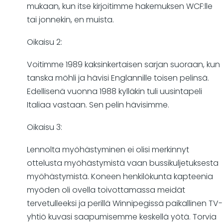
mukaan, kun itse kirjoitimme hakemuksen WCF:lle
tai jonnekin, en muista.
Oikaisu 2:
Voitimme 1989 kaksinkertaisen sarjan suoraan, kun
tanska möhli ja hävisi Englannille toisen pelinsä.
Edellisenä vuonna 1988 kylläkin tuli uusintapeli
Italiaa vastaan. Sen pelin hävisimme.
Oikaisu 3:
Lennolta myöhästyminen ei olisi merkinnyt
ottelusta myöhästymistä vaan bussikuljetuksesta
myöhästymistä. Koneen henkilökunta kapteenia
myöden oli ovella toivottamassa meidät
tervetulleeksi ja perillä Winnipegissä paikallinen TV-
yhtiö kuvasi saapumisemme keskellä yötä. Torvia