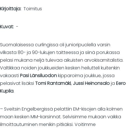
Kirjoittaja
Toimitus
Kuvat
-
Suomalaisessa curlingissa oli junioripuolella varsin
vilkasta 80- ja 90-lukujen taitteessa ja siinä porukassa
pelasi mukana neljä tulevaa aikuisten arvokisamitalistia.
Valtikkaa noiden joukkueiden kesken heilutteli kuitenkin
vakaasti
Pasi Länsiluodon
kipparoima joukkue, jossa
pelasivat lisäksi
Tomi Rantamäki
,
Jussi Heinonsalo
ja
Eero
Kupila
.
– Sveitsin Engelbergissä pelattiin EM-kisojen alla kolmen
maan kesken MM-karsinnat. Selvisimme mukaan vaikka
ilmoittautuminen menikin pitkäksi. Voitimme