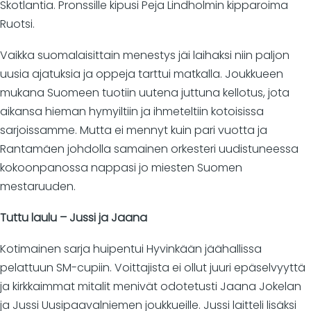
Skotlantia. Pronssille kipusi Peja Lindholmin kipparoima
Ruotsi.
Vaikka suomalaisittain menestys jäi laihaksi niin paljon
uusia ajatuksia ja oppeja tarttui matkalla. Joukkueen
mukana Suomeen tuotiin uutena juttuna kellotus, jota
aikansa hieman hymyiltiin ja ihmeteltiin kotoisissa
sarjoissamme. Mutta ei mennyt kuin pari vuotta ja
Rantamäen johdolla samainen orkesteri uudistuneessa
kokoonpanossa nappasi jo miesten Suomen
mestaruuden.
Tuttu laulu – Jussi ja Jaana
Kotimainen sarja huipentui Hyvinkään jäähallissa
pelattuun SM-cupiin. Voittajista ei ollut juuri epäselvyyttä
ja kirkkaimmat mitalit menivät odotetusti Jaana Jokelan
ja Jussi Uusipaavalniemen joukkueille. Jussi laitteli lisäksi