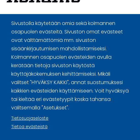
Curling Finland
Sivustolla käytetään omia sekä kolmannen
osapuolen evästeitä. Sivuston omat evästeet
ovat välttämättömiä mm. sivuston
Curling.fi
sisäänkirjautumisen mahdollistamiseksi.
Kolmannen osapuolen evästeiden avulla
Curling Finland
kerätään tietoja sivuston käytöstä
käyttäjäkokemuksen kehittämiseksi. Mikäli
valitset "HYVÄKSY KAIKKI", annat suostumuksesi
Sivuston käyttöehdot ja sisällön käyttöoikeudet
kaikkien evästeiden käyttämiseen. Voit hyväksyä
Tietosuojaselosteet
tai kieltää eri evästetyypit koska tahansa
valitsemalla "Asetukset".
Tietoa evästeistä
Tietosuojaseloste
Evästeasetukset
Tietoa evästeistä