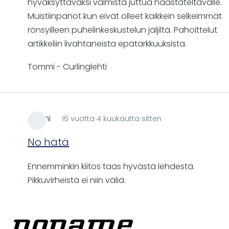
hyväksyttäväksi valmista juttua haastateltavalle.
Muistiinpanot kun eivät olleet kaikkein selkeimmät
rönsyilleen puhelinkeskustelun jäljiltä. Pahoittelut
artikkeliin livahtaneista epätarkkuuksista.
Tommi - Curlinglehti
Atomi
16 vuotta 4 kuukautta sitten
No hätä
Ennemminkin kiitos taas hyvästä lehdestä.
Pikkuvirheistä ei niin väliä.