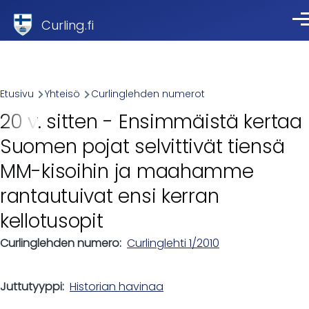
Skip to main content
Curling.fi
Val
Breadcrumb
Etusivu
Yhteisö
Curlinglehden numerot
20 v. sitten - Ensimmäistä kertaa
Suomen pojat selvittivät tiensä
MM-kisoihin ja maahamme
rantautuivat ensi kerran
kellotusopit
Curlinglehden numero
Curlinglehti 1/2010
Juttutyyppi
Historian havinaa