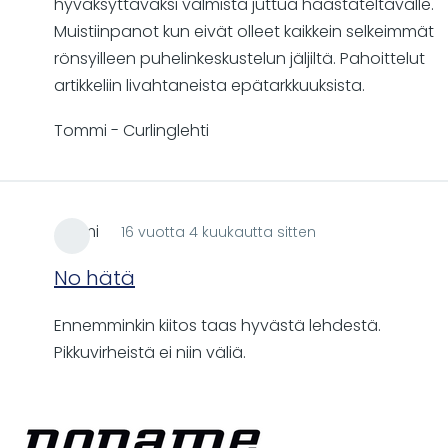
hyväksyttäväksi valmista juttua haastateltavalle.
Muistiinpanot kun eivät olleet kaikkein selkeimmät
rönsyilleen puhelinkeskustelun jäljiltä. Pahoittelut
artikkeliin livahtaneista epätarkkuuksista.
Tommi - Curlinglehti
Atomi
16 vuotta 4 kuukautta sitten
No hätä
Ennemminkin kiitos taas hyvästä lehdestä.
Pikkuvirheistä ei niin väliä.