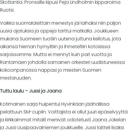
Skotlantia. Pronssille kipusi Peja Lindholmin kipparoima
Ruotsi.
Vaikka suomalaisittain menestys jäi laihaksi niin paljon
uusia ajatuksia ja oppeja tarttui matkalla. Joukkueen
mukana Suomeen tuotiin uutena juttuna kellotus, jota
aikansa hieman hymyiltiin ja ihmeteltiin kotoisissa
sarjoissamme. Mutta ei mennyt kuin pari vuotta ja
Rantamäen johdolla samainen orkesteri uudistuneessa
kokoonpanossa nappasi jo miesten Suomen
mestaruuden.
Tuttu laulu – Jussi ja Jaana
Kotimainen sarja huipentui Hyvinkään jäähallissa
pelattuun SM-cupiin. Voittajista ei ollut juuri epäselvyyttä
ja kirkkaimmat mitalit menivät odotetusti Jaana Jokelan
ja Jussi Uusipaavalniemen joukkueille. Jussi laitteli lisäksi