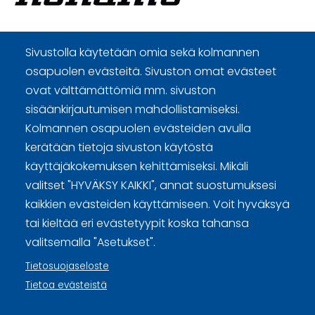
Curling Finland
Sivustolla käytetään omia sekä kolmannen
osapuolen evästeitä. Sivuston omat evästeet
ovat välttämättömiä mm. sivuston
Curling.fi
sisäänkirjautumisen mahdollistamiseksi.
Kolmannen osapuolen evästeiden avulla
Curling Finland
kerätään tietoja sivuston käytöstä
käyttäjäkokemuksen kehittämiseksi. Mikäli
valitset "HYVÄKSY KAIKKI", annat suostumuksesi
Sivuston käyttöehdot ja sisällön käyttöoikeudet
kaikkien evästeiden käyttämiseen. Voit hyväksyä
Tietosuojaselosteet
tai kieltää eri evästetyypit koska tahansa
valitsemalla "Asetukset".
Tietoa evästeistä
Tietosuojaseloste
Evästeasetukset
Tietoa evästeistä