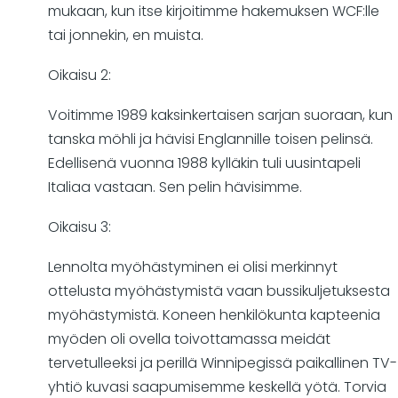
mukaan, kun itse kirjoitimme hakemuksen WCF:lle
tai jonnekin, en muista.
Oikaisu 2:
Voitimme 1989 kaksinkertaisen sarjan suoraan, kun
tanska möhli ja hävisi Englannille toisen pelinsä.
Edellisenä vuonna 1988 kylläkin tuli uusintapeli
Italiaa vastaan. Sen pelin hävisimme.
Oikaisu 3:
Lennolta myöhästyminen ei olisi merkinnyt
ottelusta myöhästymistä vaan bussikuljetuksesta
myöhästymistä. Koneen henkilökunta kapteenia
myöden oli ovella toivottamassa meidät
tervetulleeksi ja perillä Winnipegissä paikallinen TV-
yhtiö kuvasi saapumisemme keskellä yötä. Torvia