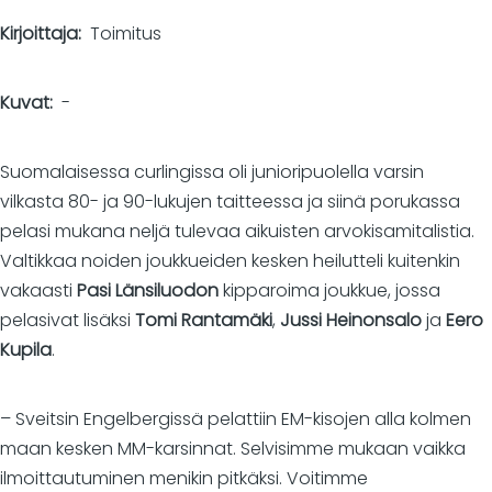
Kirjoittaja
Toimitus
Kuvat
-
Suomalaisessa curlingissa oli junioripuolella varsin
vilkasta 80- ja 90-lukujen taitteessa ja siinä porukassa
pelasi mukana neljä tulevaa aikuisten arvokisamitalistia.
Valtikkaa noiden joukkueiden kesken heilutteli kuitenkin
vakaasti
Pasi Länsiluodon
kipparoima joukkue, jossa
pelasivat lisäksi
Tomi Rantamäki
,
Jussi Heinonsalo
ja
Eero
Kupila
.
– Sveitsin Engelbergissä pelattiin EM-kisojen alla kolmen
maan kesken MM-karsinnat. Selvisimme mukaan vaikka
ilmoittautuminen menikin pitkäksi. Voitimme