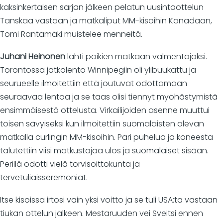
kaksinkertaisen sarjan jälkeen pelatun uusintaottelun
Tanskaa vastaan ja matkaliput MM-kisoihin Kanadaan,
Tomi Rantamäki muistelee menneitä.
Juhani Heinonen
lähti poikien matkaan valmentajaksi.
Torontossa jatkolento Winnipegiin oli ylibuukattu ja
seurueelle ilmoitettiin että joutuvat odottamaan
seuraavaa lentoa ja se taas olisi tiennyt myöhästymistä
ensimmäisestä ottelusta. Virkailijoiden asenne muuttui
toisen sävyiseksi kun ilmoitettiin suomalaisten olevan
matkalla curlingin MM-kisoihin. Pari puhelua ja koneesta
talutettiin viisi matkustajaa ulos ja suomalaiset sisään.
Perillä odotti vielä torvisoittokunta ja
tervetuliaisseremoniat.
Itse kisoissa irtosi vain yksi voitto ja se tuli USA:ta vastaan
tiukan ottelun jälkeen. Mestaruuden vei Sveitsi ennen