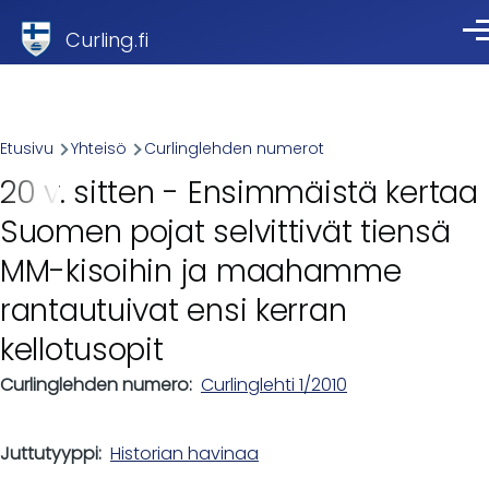
Skip to main content
Curling.fi
Val
Breadcrumb
Etusivu
Yhteisö
Curlinglehden numerot
20 v. sitten - Ensimmäistä kertaa
Suomen pojat selvittivät tiensä
MM-kisoihin ja maahamme
rantautuivat ensi kerran
kellotusopit
Curlinglehden numero
Curlinglehti 1/2010
Juttutyyppi
Historian havinaa