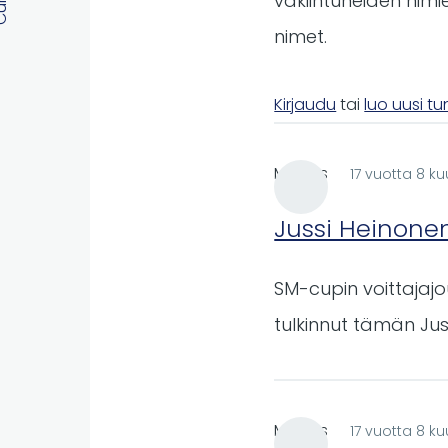
vakiintuneiden nimi
nimet.
Kirjaudu
tai
luo uusi t
Markus
17 vuotta 8 ku
Jussi Heinone
SM-cupin voittajajo
tulkinnut tämän Jus
Markus
17 vuotta 8 ku