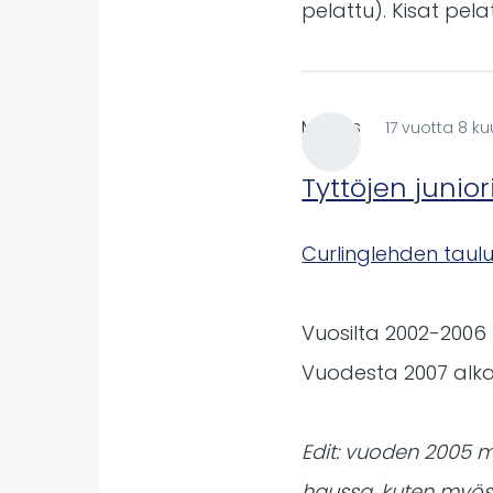
pelattu). Kisat pela
Markus
17 vuotta 8 ku
Tyttöjen junio
Curlinglehden taul
Vuosilta 2002-2006 pu
Vuodesta 2007 alka
Edit: vuoden 2005 m
haussa, kuten myös