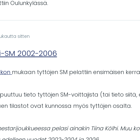
ttiin Oulunkylässä.
ukautta sitten
ri-SM 2002-2006
ukon
mukaan tyttöjen SM pelattiin ensimäisen kerr
uttuu tieto tyttöjen SM-voittajista (tai tieto siitä, 
en tilastot ovat kunnossa myös tyttöjen osalta.
estarijoukkueessa pelasi ainakin Tiina Kölhi. Muu
 edelleen vuodet 2002-2004 ja 2006.