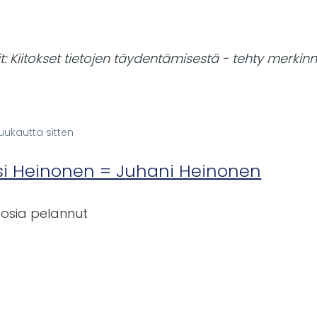
by
Markus
t: Kiitokset tietojen täydentämisestä - tehty merki
kuukautta sitten
In
reply
ssi Heinonen = Juhani Heinonen
to
Jussi
osia pelannut
Heinonen
=
Juhani
Heinonen?
by
Markus