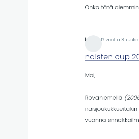
Onko tätä aiemmin j
lare
17 vuotta 8 kuuka
naisten cup 2
Moi,
Rovaniemellä
(200
naisjoukukkueitakin
vuonna ennakkoilm