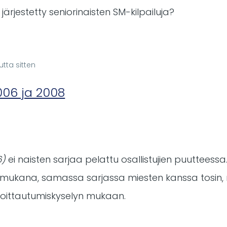
ärjestetty seniorinaisten SM-kilpailuja?
utta sitten
In
reply
006 ja 2008
to
Vuosien
2003,
2004,
2006
6)
ei naisten sarjaa pelattu osallistujien puutteessa
ja
 mukana, samassa sarjassa miesten kanssa tosin, nii
2008
oittautumiskyselyn mukaan.
naisten
SM-
cupit?