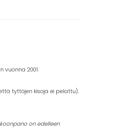
an vuonna 2001.
että tyttöjen kisoja ei pelattu).
 kokoonpano on edelleen