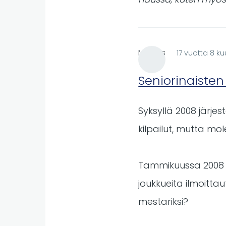
Markus
17 vuotta 8 ku
Seniorinaisten
Syksyllä 2008 järje
kilpailut, mutta mo
Tammikuussa 2008 jä
joukkueita ilmoitta
mestariksi?