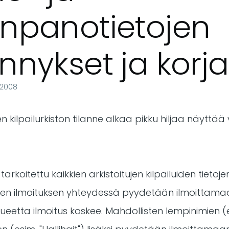
npanotietojen
nnykset ja korj
 2008
n kilpailurkiston tilanne alkaa pikku hiljaa näytt
tarkoitettu kaikkien arkistoitujen kilpailuiden tieto
ojen ilmoituksen yhteydessä pyydetään ilmoittam
kueetta ilmoitus koskee. Mahdollisten lempinimien (