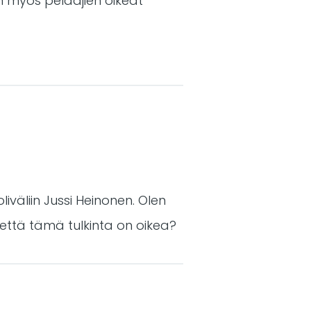
an myös pelaajien oikeat
iväliin Jussi Heinonen. Olen
 että tämä tulkinta on oikea?