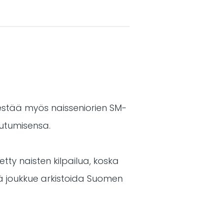
rjestää myös naisseniorien SM-
autumisensa.
tty naisten kilpailua, koska
ämä joukkue arkistoida Suomen