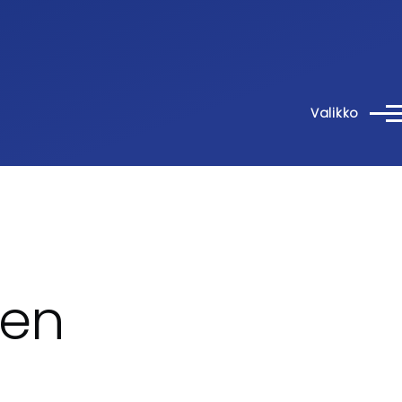
Valikko
den