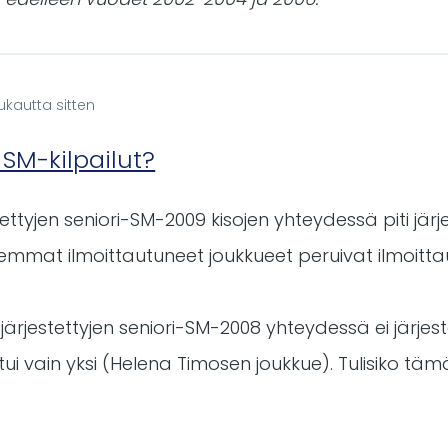
ukautta sitten
 SM-kilpailut?
stettyjen seniori-SM-2009 kisojen yhteydessä piti jä
lemmat ilmoittautuneet joukkueet peruivat ilmoitt
rjestettyjen seniori-SM-2008 yhteydessä ei järjeste
utui vain yksi (Helena Timosen joukkue). Tulisiko t