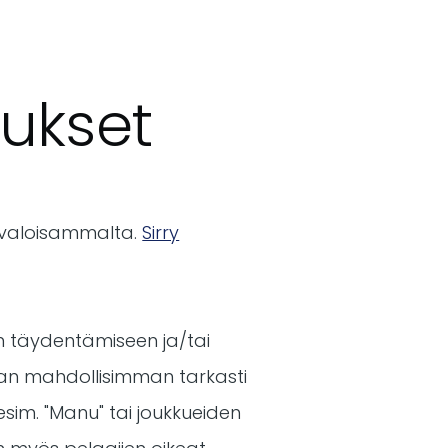
aukset
ää valoisammalta.
Sirry
jen täydentämiseen ja/tai
aan mahdollisimman tarkasti
esim. "Manu" tai joukkueiden