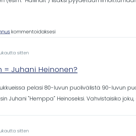
en (esim. "Hallihait") lisäksi pyydetään ilmoittama
unnus
kommentoidaksesi
ukautta sitten
n = Juhani Heinonen?
ukkueissa pelasi 80-luvun puolivälistä 90-luvun puol
sin Juhani "Hemppa" Heinoseksi. Vahvistaisiko joku,
ukautta sitten