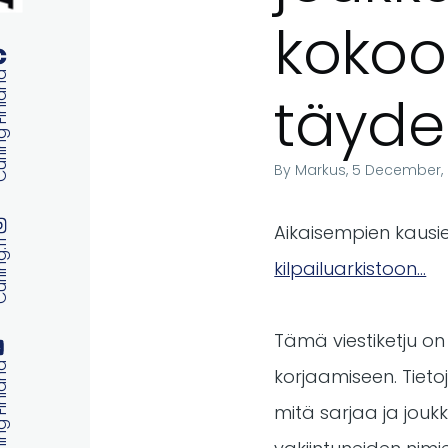
kokoo
 Finland
täyde
By
Markus
, 5 December,
Aikaisempien kausie
ng.fi
kilpailuarkistoon...
Tämä viestiketju on 
 Finland
korjaamiseen. Tiet
mitä sarjaa ja jouk