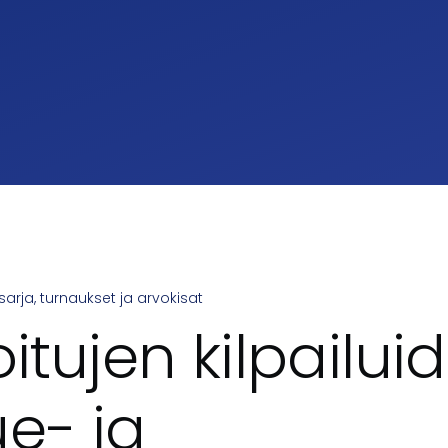
arja, turnaukset ja arvokisat
umb
oitujen kilpailui
ue- ja