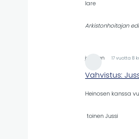
lare
Arkistonhoitajan edi
jussiupn
17 vuotta 8 
Vahvistus: Ju
Heinosen kanssa vu
toinen Jussi