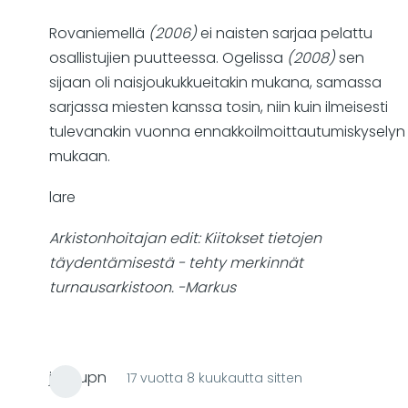
2003,
Rovaniemellä
(2006)
ei naisten sarjaa pelattu
2004,
osallistujien puutteessa. Ogelissa
(2008)
sen
2006
sijaan oli naisjoukukkueitakin mukana, samassa
ja
sarjassa miesten kanssa tosin, niin kuin ilmeisesti
2008
tulevanakin vuonna ennakkoilmoittautumiskyselyn
naisten
mukaan.
SM-
cupit?
lare
by
Arkistonhoitajan edit: Kiitokset tietojen
Markus
täydentämisestä - tehty merkinnät
turnausarkistoon. -Markus
jussiupn
17 vuotta 8 kuukautta sitten
In