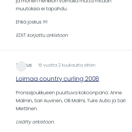
ja monen henkilön voimalla mutta mitään
muutoksia ei tapahdu.
Ehkä joskus !!!!
EDIT: korjattu arkistoon
Markus
15 vuotta 2 kuukautta sitten
Loimaa country curling 2008
Pronssijoukkueen puuttuva kokoonpano: Anne
Malmin, Sari Auvinen, Olli Malmi, Tuire Autio ja Sari
Miettinen.
Lisätty arkistoon.