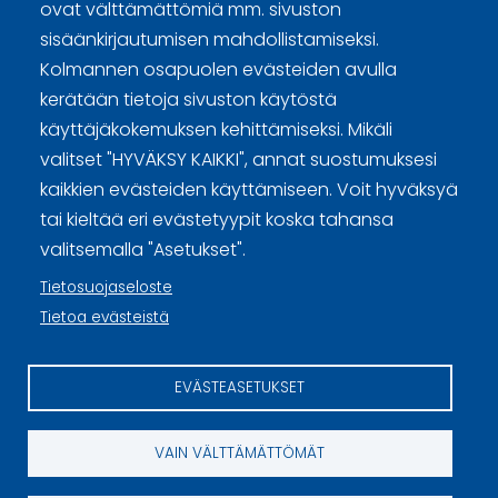
Sivuston käyttöehdot ja sisällön käyttöoikeudet
ovat välttämättömiä mm. sivuston
sisäänkirjautumisen mahdollistamiseksi.
Tietosuojaselosteet
Kolmannen osapuolen evästeiden avulla
Tietoa evästeistä
kerätään tietoja sivuston käytöstä
käyttäjäkokemuksen kehittämiseksi. Mikäli
Evästeasetukset
valitset "HYVÄKSY KAIKKI", annat suostumuksesi
kaikkien evästeiden käyttämiseen. Voit hyväksyä
tai kieltää eri evästetyypit koska tahansa
valitsemalla "Asetukset".
Tietosuojaseloste
Tietoa evästeistä
EVÄSTEASETUKSET
VAIN VÄLTTÄMÄTTÖMÄT