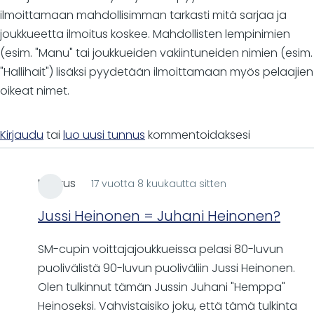
ilmoittamaan mahdollisimman tarkasti mitä sarjaa ja
joukkueetta ilmoitus koskee. Mahdollisten lempinimien
(esim. "Manu" tai joukkueiden vakiintuneiden nimien (esim.
"Hallihait") lisäksi pyydetään ilmoittamaan myös pelaajien
oikeat nimet.
Kirjaudu
tai
luo uusi tunnus
kommentoidaksesi
Markus
17 vuotta 8 kuukautta sitten
Jussi Heinonen = Juhani Heinonen?
SM-cupin voittajajoukkueissa pelasi 80-luvun
puolivälistä 90-luvun puoliväliin Jussi Heinonen.
Olen tulkinnut tämän Jussin Juhani "Hemppa"
Heinoseksi. Vahvistaisiko joku, että tämä tulkinta