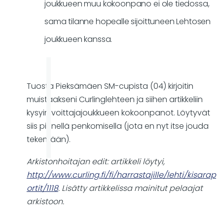
joukkueen muu kokoonpano ei ole tiedossa,
2008
naisten
sama tilanne hopealle sijoittuneen Lehtosen
SM-
joukkueen kanssa.
cupit?
by
Markus
Tuosta Pieksämäen SM-cupista (04) kirjoitin
muistaakseni Curlinglehteen ja siihen artikkeliin
kysyin voittajajoukkueen kokoonpanot. Löytyvät
siis pienellä penkomisella (jota en nyt itse jouda
tekemään).
Arkistonhoitajan edit: artikkeli löytyi,
http://www.curling.fi/fi/harrastajille/lehti/kisarap
ortit/1118
. Lisätty artikkelissa mainitut pelaajat
arkistoon.