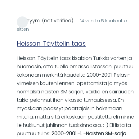
Anonyymi (not verified)
14 vuotta 5 kuukautta
sitten
Heissan. Täyttelin taas
Heissan. Täyttelin taas kisabion Turkkia varten ja
huomasin, että tuolla omassa listassani puuttuu
kokonaan merkintä kaudelta 2000-2001. Pelasin
viimeisen kauteni ennen lopettamista ja myös
normalsiti naisten SM sarjan, vaikka en sairauden
takia pelannut ihan vikassa turnauksessa. En
myöskään päässyt päättäjäisiin hakemaan
mitalia, mutta sitä ei koskaan postitettu eli minne
lie hukkunut juhlinnan tuoksinnassa. :-) Eli listalta
puuttuu tulos:
2000-2001 -1. -Naisten SM-sarja