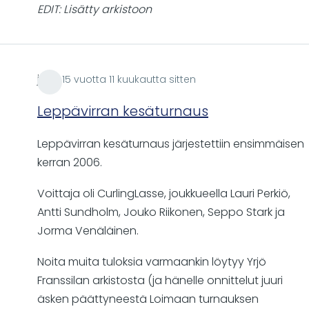
EDIT: Lisätty arkistoon
jrii
15 vuotta 11 kuukautta sitten
Leppävirran kesäturnaus
Leppävirran kesäturnaus järjestettiin ensimmäisen
kerran 2006.
Voittaja oli CurlingLasse, joukkueella Lauri Perkiö,
Antti Sundholm, Jouko Riikonen, Seppo Stark ja
Jorma Venäläinen.
Noita muita tuloksia varmaankin löytyy Yrjö
Franssilan arkistosta (ja hänelle onnittelut juuri
äsken päättyneestä Loimaan turnauksen