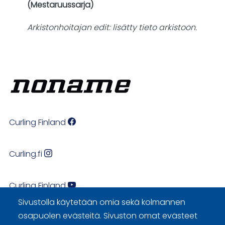
(Mestaruussarja)
Arkistonhoitajan edit: lisätty tieto arkistoon.
Curling Finland
Curling.fi
Curling Finland
Sivustolla käytetään omia sekä kolmannen
osapuolen evästeitä. Sivuston omat evästeet