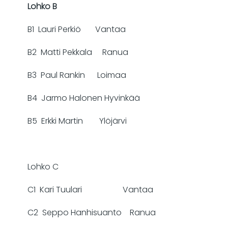
Lohko B
B1 Lauri Perkiö Vantaa
B2 Matti Pekkala Ranua
B3 Paul Rankin Loimaa
B4 Jarmo Halonen Hyvinkää
B5 Erkki Martin Ylöjärvi
Lohko C
C1 Kari Tuulari Vantaa
C2 Seppo Hanhisuanto Ranua