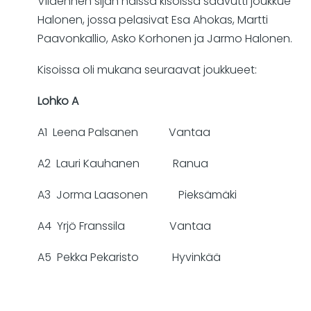
Viidennen sijan näissä kisoissa saavutti joukkue
Halonen, jossa pelasivat Esa Ahokas, Martti
Paavonkallio, Asko Korhonen ja Jarmo Halonen.
Kisoissa oli mukana seuraavat joukkueet:
Lohko A
A1 Leena Palsanen Vantaa
A2 Lauri Kauhanen Ranua
A3 Jorma Laasonen Pieksämäki
A4 Yrjö Franssila Vantaa
A5 Pekka Pekaristo Hyvinkää