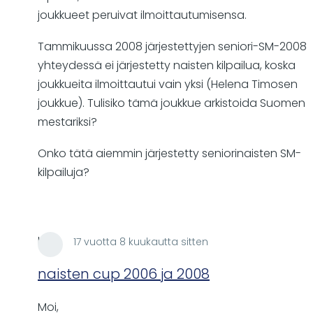
joukkueet peruivat ilmoittautumisensa.
Tammikuussa 2008 järjestettyjen seniori-SM-2008
yhteydessä ei järjestetty naisten kilpailua, koska
joukkueita ilmoittautui vain yksi (Helena Timosen
joukkue). Tulisiko tämä joukkue arkistoida Suomen
mestariksi?
Onko tätä aiemmin järjestetty seniorinaisten SM-
kilpailuja?
lare
17 vuotta 8 kuukautta sitten
In
reply
naisten cup 2006 ja 2008
to
Moi,
Vuosien