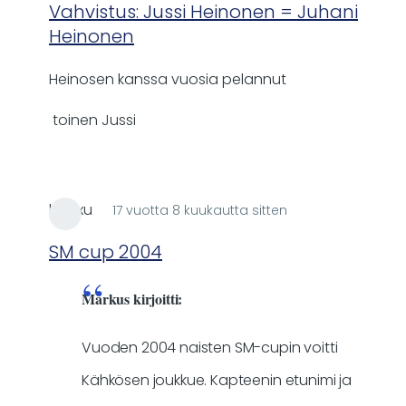
reply
Vahvistus: Jussi Heinonen = Juhani
to
Heinonen
Jussi
Heinosen kanssa vuosia pelannut
Heinonen
=
toinen Jussi
Juhani
Heinonen?
by
Markus
honxu
17 vuotta 8 kuukautta sitten
In
reply
SM cup 2004
to
Vuosien
Markus kirjoitti:
2003,
2004,
Vuoden 2004 naisten SM-cupin voitti
2006
Kähkösen joukkue. Kapteenin etunimi ja
ja