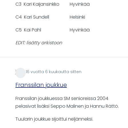
C3 Kari Kaijansinkko Hyvinkää
C4 Kari Sundell Helsinki
C5 Kai Pahl Hyvinkää
EDIT: lisätty arkistoon
jrii
16 vuotta 6 kuukautta sitten
Franssilan joukkue
Franssilan joukkuessa SM senioreissa 2004
pelasivat lisäksi Seppo Malinen ja Hannu Rättö.
Tuularin joukkue sijoittui neljänneksi.