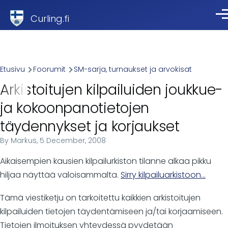
Skip to main content
Curling.fi
Val
Breadcrumb
Etusivu
Foorumit
SM-sarja, turnaukset ja arvokisat
Arkistoitujen kilpailuiden joukkue-
ja kokoonpanotietojen
täydennykset ja korjaukset
By
Markus
, 5 December, 2008
Aikaisempien kausien kilpailurkiston tilanne alkaa pikku
hiljaa näyttää valoisammalta.
Sirry kilpailuarkistoon...
Tämä viestiketju on tarkoitettu kaikkien arkistoitujen
kilpailuiden tietojen täydentämiseen ja/tai korjaamiseen.
Tietojen ilmoituksen yhteydessä pyydetään