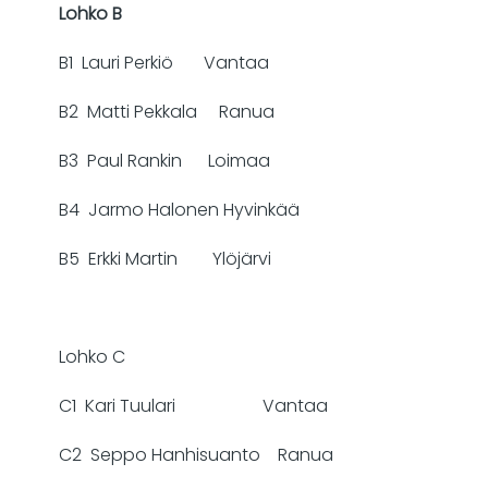
Lohko B
B1 Lauri Perkiö Vantaa
B2 Matti Pekkala Ranua
B3 Paul Rankin Loimaa
B4 Jarmo Halonen Hyvinkää
B5 Erkki Martin Ylöjärvi
Lohko C
C1 Kari Tuulari Vantaa
C2 Seppo Hanhisuanto Ranua