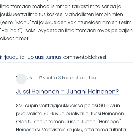
ilmoittamaan mahdollisimman tarkasti mitä sarjaa ja
joukkueetta ilmoitus koskee. Mahdollisten lempinimien
(esim. "Manu" tai joukkueiden vakiintuneiden nimien (esim.
"Hallihait") lisäksi pyydetään ilmoittamaan myös pelaajien
oikeat nimet.
Kirjaudu
tai
luo uusi tunnus
kommentoidaksesi
Markus
17 vuotta 8 kuukautta sitten
Jussi Heinonen = Juhani Heinonen?
SM-cupin voittajajoukkueissa pelasi 80-luvun
puolivälistä 90-luvun puoliväliin Jussi Heinonen.
Olen tulkinnut tämän Jussin Juhani "Hemppa"
Heinoseksi. Vahvistaisiko joku, että tämä tulkinta