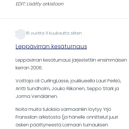
EDIT: Lisätty arkistoon
jrii
15 vuotta 11 kuukautta sitten
Leppävirran kesäturnaus
Leppävirran kesäturnaus järjestettiin ensimmäisen
kerran 2006.
Voittaja oli CurlingLasse, joukkueella Lauri Perkiö,
Antti Sundholm, Jouko Riikonen, Seppo Stark ja
Jorma Venäläinen.
Noita muita tuloksia varmaankin löytyy Yrjö
Franssilan arkistosta (ja hänelle onnittelut juuri
äsken päättyneestä Loimaan turnauksen