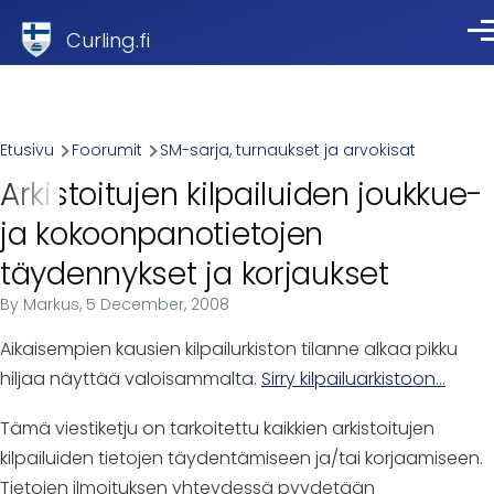
Skip to main content
Curling.fi
Val
Breadcrumb
Etusivu
Foorumit
SM-sarja, turnaukset ja arvokisat
Arkistoitujen kilpailuiden joukkue-
ja kokoonpanotietojen
täydennykset ja korjaukset
By
Markus
, 5 December, 2008
Aikaisempien kausien kilpailurkiston tilanne alkaa pikku
hiljaa näyttää valoisammalta.
Sirry kilpailuarkistoon...
Tämä viestiketju on tarkoitettu kaikkien arkistoitujen
kilpailuiden tietojen täydentämiseen ja/tai korjaamiseen.
Tietojen ilmoituksen yhteydessä pyydetään