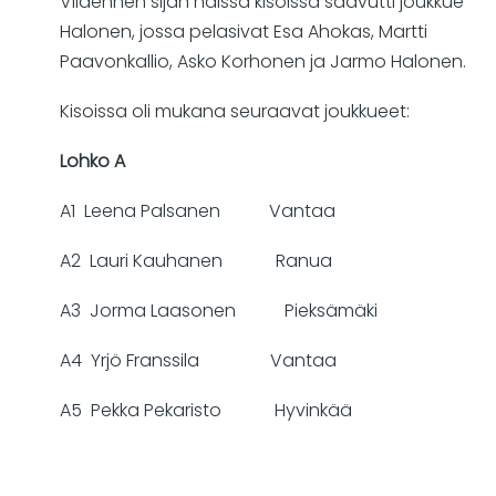
Viidennen sijan näissä kisoissa saavutti joukkue
Halonen, jossa pelasivat Esa Ahokas, Martti
Paavonkallio, Asko Korhonen ja Jarmo Halonen.
Kisoissa oli mukana seuraavat joukkueet:
Lohko A
A1 Leena Palsanen Vantaa
A2 Lauri Kauhanen Ranua
A3 Jorma Laasonen Pieksämäki
A4 Yrjö Franssila Vantaa
A5 Pekka Pekaristo Hyvinkää