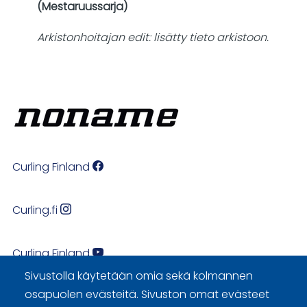
(Mestaruussarja)
Arkistonhoitajan edit: lisätty tieto arkistoon.
Curling Finland
Curling.fi
Curling Finland
Sivustolla käytetään omia sekä kolmannen
osapuolen evästeitä. Sivuston omat evästeet