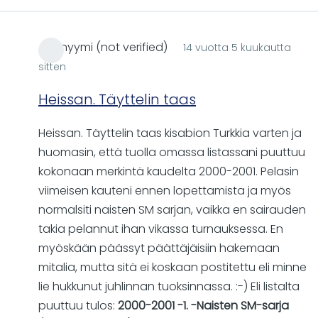
Anonyymi (not verified)
14 vuotta 5 kuukautta
sitten
Heissan. Täyttelin taas
Heissan. Täyttelin taas kisabion Turkkia varten ja
huomasin, että tuolla omassa listassani puuttuu
kokonaan merkintä kaudelta 2000-2001. Pelasin
viimeisen kauteni ennen lopettamista ja myös
normalsiti naisten SM sarjan, vaikka en sairauden
takia pelannut ihan vikassa turnauksessa. En
myöskään päässyt päättäjäisiin hakemaan
mitalia, mutta sitä ei koskaan postitettu eli minne
lie hukkunut juhlinnan tuoksinnassa. :-) Eli listalta
puuttuu tulos:
2000-2001 -1. -Naisten SM-sarja