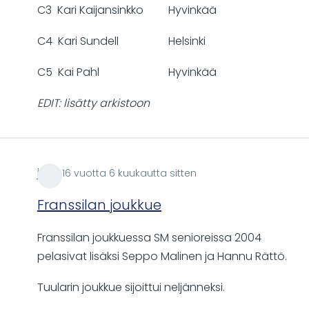
C3 Kari Kaijansinkko Hyvinkää
C4 Kari Sundell Helsinki
C5 Kai Pahl Hyvinkää
EDIT: lisätty arkistoon
jrii
16 vuotta 6 kuukautta sitten
Franssilan joukkue
Franssilan joukkuessa SM senioreissa 2004
pelasivat lisäksi Seppo Malinen ja Hannu Rättö.
Tuularin joukkue sijoittui neljänneksi.