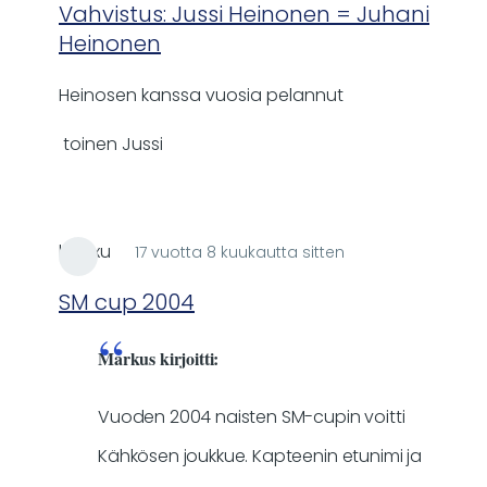
reply
Vahvistus: Jussi Heinonen = Juhani
to
Heinonen
Jussi
Heinosen kanssa vuosia pelannut
Heinonen
=
toinen Jussi
Juhani
Heinonen?
by
Markus
honxu
17 vuotta 8 kuukautta sitten
In
reply
SM cup 2004
to
Vuosien
Markus kirjoitti:
2003,
2004,
Vuoden 2004 naisten SM-cupin voitti
2006
Kähkösen joukkue. Kapteenin etunimi ja
ja