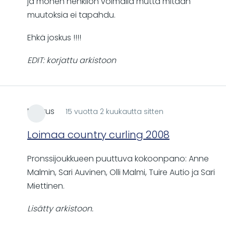
ja monen henkilön voimalla mutta mitään
muutoksia ei tapahdu.
Ehkä joskus !!!!
EDIT: korjattu arkistoon
Markus
15 vuotta 2 kuukautta sitten
Loimaa country curling 2008
Pronssijoukkueen puuttuva kokoonpano: Anne
Malmin, Sari Auvinen, Olli Malmi, Tuire Autio ja Sari
Miettinen.
Lisätty arkistoon.