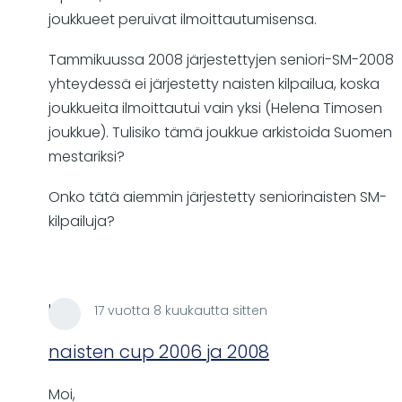
joukkueet peruivat ilmoittautumisensa.
Tammikuussa 2008 järjestettyjen seniori-SM-2008
yhteydessä ei järjestetty naisten kilpailua, koska
joukkueita ilmoittautui vain yksi (Helena Timosen
joukkue). Tulisiko tämä joukkue arkistoida Suomen
mestariksi?
Onko tätä aiemmin järjestetty seniorinaisten SM-
kilpailuja?
lare
17 vuotta 8 kuukautta sitten
In
reply
naisten cup 2006 ja 2008
to
Moi,
Vuosien