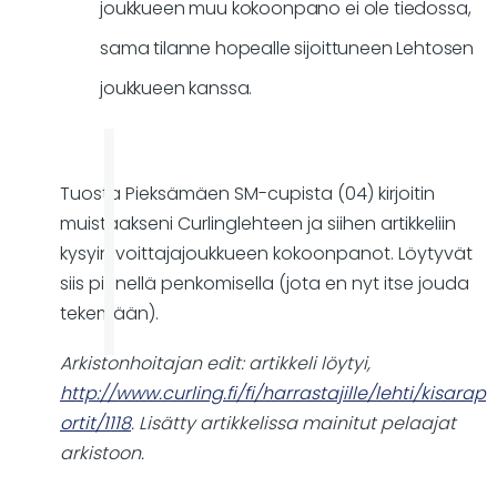
joukkueen muu kokoonpano ei ole tiedossa,
2008
naisten
sama tilanne hopealle sijoittuneen Lehtosen
SM-
joukkueen kanssa.
cupit?
by
Markus
Tuosta Pieksämäen SM-cupista (04) kirjoitin
muistaakseni Curlinglehteen ja siihen artikkeliin
kysyin voittajajoukkueen kokoonpanot. Löytyvät
siis pienellä penkomisella (jota en nyt itse jouda
tekemään).
Arkistonhoitajan edit: artikkeli löytyi,
http://www.curling.fi/fi/harrastajille/lehti/kisarap
ortit/1118
. Lisätty artikkelissa mainitut pelaajat
arkistoon.