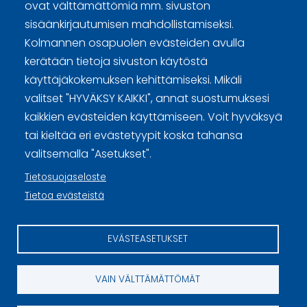
Sivuston käyttöehdot ja sisällön käyttöoikeudet
ovat välttämättömiä mm. sivuston
sisäänkirjautumisen mahdollistamiseksi.
Tietosuojaselosteet
Kolmannen osapuolen evästeiden avulla
Tietoa evästeistä
kerätään tietoja sivuston käytöstä
käyttäjäkokemuksen kehittämiseksi. Mikäli
Evästeasetukset
valitset "HYVÄKSY KAIKKI", annat suostumuksesi
kaikkien evästeiden käyttämiseen. Voit hyväksyä
tai kieltää eri evästetyypit koska tahansa
valitsemalla "Asetukset".
Tietosuojaseloste
Tietoa evästeistä
EVÄSTEASETUKSET
VAIN VÄLTTÄMÄTTÖMÄT