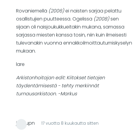
2003,
Rovaniemellä
(2006)
ei naisten sarjaa pelattu
2004,
osallistujien puutteessa. Ogelissa
(2008)
sen
2006
sijaan oli naisjoukukkueitakin mukana, samassa
ja
sarjassa miesten kanssa tosin, niin kuin ilmeisesti
2008
tulevanakin vuonna ennakkoilmoittautumiskyselyn
naisten
mukaan.
SM-
cupit?
lare
by
Arkistonhoitajan edit: Kiitokset tietojen
Markus
täydentämisestä - tehty merkinnät
turnausarkistoon. -Markus
jussiupn
17 vuotta 8 kuukautta sitten
In