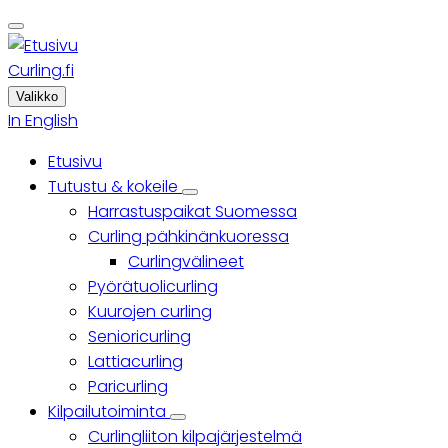
Skip
to
main
Curling.fi
content
Valikko
In English
Etusivu
Päävalikko
Tutustu & kokeile
Tutustu
Harrastuspaikat Suomessa
&
kokeile
Curling pähkinänkuoressa
sub-
Curlingvälineet
navigation
Pyörätuolicurling
Kuurojen curling
Senioricurling
Lattiacurling
Paricurling
Kilpailutoiminta
Kilpailutoiminta
Curlingliiton kilpajärjestelmä
sub-