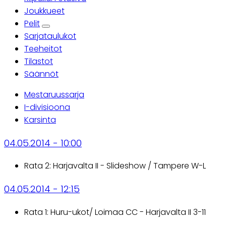
Ensisijaiset
Joukkueet
Pelit
välilehdet
Sarjataulukot
Teeheitot
Tilastot
Säännöt
Mestaruussarja
I-divisioona
Karsinta
04.05.2014 - 10:00
Rata 2: Harjavalta II - Slideshow / Tampere W-L
04.05.2014 - 12:15
Rata 1: Huru-ukot/ Loimaa CC - Harjavalta II 3-11