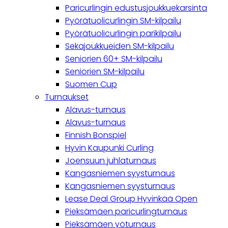
Paricurlingin edustusjoukkuekarsinta
Pyörätuolicurlingin SM-kilpailu
Pyörätuolicurlingin parikilpailu
Sekajoukkueiden SM-kilpailu
Seniorien 60+ SM-kilpailu
Seniorien SM-kilpailu
Suomen Cup
Turnaukset
Alavus-turnaus
Alavus-turnaus
Finnish Bonspiel
Hyvin Kaupunki Curling
Joensuun juhlaturnaus
Kangasniemen syysturnaus
Kangasniemen syysturnaus
Lease Deal Group Hyvinkää Open
Pieksämäen paricurlingturnaus
Pieksämäen yöturnaus