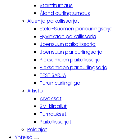
Starttiturnaus
Åland curlingturnaus
Alue- ja paikallissarjat
Etelä-Suomen paricurlingsarja
Hyvinkään paikallissarja
Joensuun paikallissarja
Joensuun paricurlingsarja
Pieksämäen paikallissarja
Pieksämäen paricurlingsarja
TESTISARJA
Turun curlingliiga
Arkisto
Arvokisat
SM-kilpailut
Turnaukset
Paikallissarjat
Pelaajat
Yhteisö