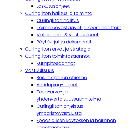
navigation
Laskutusohjeet
Curlingliiton hallitus ja toiminta
Curlingliiton hallitus
Toimialuevastaavat ja koordinaattorit
Valiokunnat & vastuualueet
Pöytäkirjat ja dokumentit
Curlingliiton arvot ja strategia
Curlingliiton toimintasäännöt
Kurinpitosäännöt
Vastuullisuus
Reilun kilpailun ohjelma
Antidoping-ohjeet
Tasa-arvo- ja
yhdenvertaisuussuunnitelma
Curlingliiton ohjeistus
ympäristövastuusta
Epäasiallisen käytöksen ja häirinnän
ennaltaehkäisy