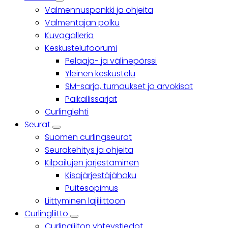
Yhteisö
Valmennuspankki ja ohjeita
sub-
navigation
Valmentajan polku
Kuvagalleria
Keskustelufoorumi
Pelaaja- ja välinepörssi
Yleinen keskustelu
SM-sarja, turnaukset ja arvokisat
Paikallissarjat
Curlinglehti
Seurat
Seurat
Suomen curlingseurat
sub-
navigation
Seurakehitys ja ohjeita
Kilpailujen järjestäminen
Kisajärjestäjähaku
Puitesopimus
Liittyminen lajiliittoon
Curlingliitto
Curlingliitto
Curlingliiton yhteystiedot
sub-