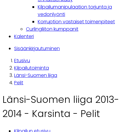
Kilpailumanipulaation torjunta ja
vedonlyönti
Korruption vastaiset toimenpiteet
Curlingliiton kumppanit
Kalenteri
Käyttäjävalikko
Sisäänkirjautuminen
Etusivu
Breadcrumb
Kilpailutoiminta
Länsi-Suomen liiga
Pelit
Länsi-Suomen liiga 2013-
2014 - Karsinta - Pelit
Kilpailun etusivu