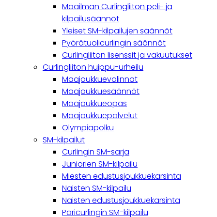
navigation
Maailman Curlingliiton peli- ja
kilpailusäännöt
Yleiset SM-kilpailujen säännöt
Pyörätuolicurlingin säännöt
Curlingliiton lisenssit ja vakuutukset
Curlingliiton huippu-urheilu
Maajoukkuevalinnat
Maajoukkuesäännöt
Maajoukkueopas
Maajoukkuepalvelut
Olympiapolku
SM-kilpailut
Curlingin SM-sarja
Juniorien SM-kilpailu
Miesten edustusjoukkuekarsinta
Naisten SM-kilpailu
Naisten edustusjoukkuekarsinta
Paricurlingin SM-kilpailu