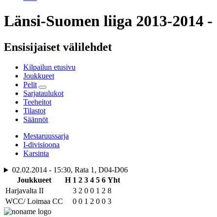
Länsi-Suomen liiga 2013-2014 - I
Ensisijaiset välilehdet
Kilpailun etusivu
Joukkueet
Pelit
Sarjataulukot
Teeheitot
Tilastot
Säännöt
Mestaruussarja
I-divisioona
Karsinta
02.02.2014 - 15:30, Rata 1, D04-D06
Joukkueet
H
1
2
3
4
5
6
Yht
Harjavalta II
3
2
0
0
1
2
8
WCC/ Loimaa CC
0
0
1
2
0
0
3