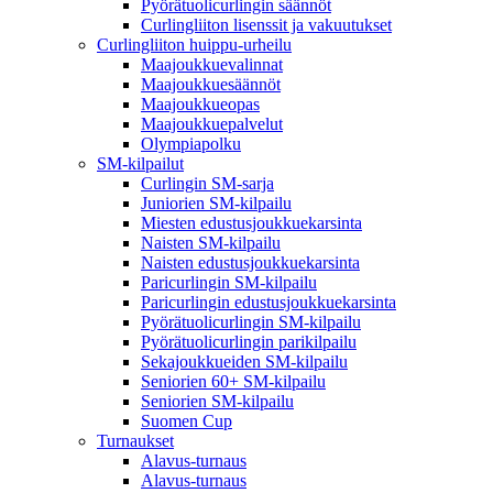
Pyörätuolicurlingin säännöt
Curlingliiton lisenssit ja vakuutukset
Curlingliiton huippu-urheilu
Maajoukkuevalinnat
Maajoukkuesäännöt
Maajoukkueopas
Maajoukkuepalvelut
Olympiapolku
SM-kilpailut
Curlingin SM-sarja
Juniorien SM-kilpailu
Miesten edustusjoukkuekarsinta
Naisten SM-kilpailu
Naisten edustusjoukkuekarsinta
Paricurlingin SM-kilpailu
Paricurlingin edustusjoukkuekarsinta
Pyörätuolicurlingin SM-kilpailu
Pyörätuolicurlingin parikilpailu
Sekajoukkueiden SM-kilpailu
Seniorien 60+ SM-kilpailu
Seniorien SM-kilpailu
Suomen Cup
Turnaukset
Alavus-turnaus
Alavus-turnaus