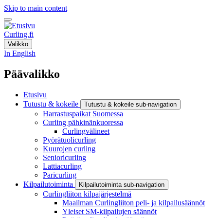
Skip to main content
Curling.fi
Valikko
In English
Päävalikko
Etusivu
Tutustu & kokeile
Tutustu & kokeile sub-navigation
Harrastuspaikat Suomessa
Curling pähkinänkuoressa
Curlingvälineet
Pyörätuolicurling
Kuurojen curling
Senioricurling
Lattiacurling
Paricurling
Kilpailutoiminta
Kilpailutoiminta sub-navigation
Curlingliiton kilpajärjestelmä
Maailman Curlingliiton peli- ja kilpailusäännöt
Yleiset SM-kilpailujen säännöt