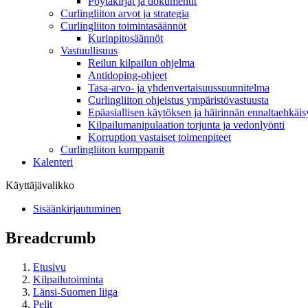
Pöytäkirjat ja dokumentit
Curlingliiton arvot ja strategia
Curlingliiton toimintasäännöt
Kurinpitosäännöt
Vastuullisuus
Reilun kilpailun ohjelma
Antidoping-ohjeet
Tasa-arvo- ja yhdenvertaisuussuunnitelma
Curlingliiton ohjeistus ympäristövastuusta
Epäasiallisen käytöksen ja häirinnän ennaltaehkäis
Kilpailumanipulaation torjunta ja vedonlyönti
Korruption vastaiset toimenpiteet
Curlingliiton kumppanit
Kalenteri
Käyttäjävalikko
Sisäänkirjautuminen
Breadcrumb
Etusivu
Kilpailutoiminta
Länsi-Suomen liiga
Pelit