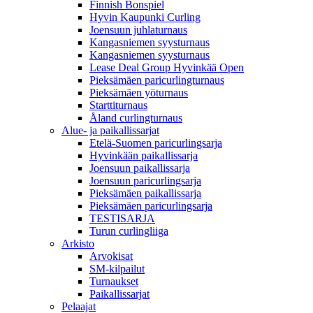
Finnish Bonspiel
Hyvin Kaupunki Curling
Joensuun juhlaturnaus
Kangasniemen syysturnaus
Kangasniemen syysturnaus
Lease Deal Group Hyvinkää Open
Pieksämäen paricurlingturnaus
Pieksämäen yöturnaus
Starttiturnaus
Åland curlingturnaus
Alue- ja paikallissarjat
Etelä-Suomen paricurlingsarja
Hyvinkään paikallissarja
Joensuun paikallissarja
Joensuun paricurlingsarja
Pieksämäen paikallissarja
Pieksämäen paricurlingsarja
TESTISARJA
Turun curlingliiga
Arkisto
Arvokisat
SM-kilpailut
Turnaukset
Paikallissarjat
Pelaajat