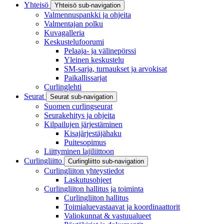
Yhteisö
Yhteisö sub-navigation
Valmennuspankki ja ohjeita
Valmentajan polku
Kuvagalleria
Keskustelufoorumi
Pelaaja- ja välinepörssi
Yleinen keskustelu
SM-sarja, turnaukset ja arvokisat
Paikallissarjat
Curlinglehti
Seurat
Seurat sub-navigation
Suomen curlingseurat
Seurakehitys ja ohjeita
Kilpailujen järjestäminen
Kisajärjestäjähaku
Puitesopimus
Liittyminen lajiliittoon
Curlingliitto
Curlingliitto sub-navigation
Curlingliiton yhteystiedot
Laskutusohjeet
Curlingliiton hallitus ja toiminta
Curlingliiton hallitus
Toimialuevastaavat ja koordinaattorit
Valiokunnat & vastuualueet