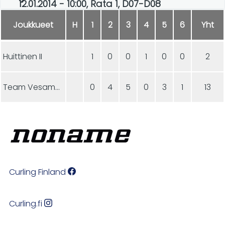
12.01.2014 - 10:00, Rata 1, D07-D08
Joukkueet
H
1
2
3
4
5
6
Yht
Huittinen II
1
0
0
1
0
0
2
Team Vesamo / Tarvasjoki
0
4
5
0
3
1
13
Curling Finland
Curling.fi