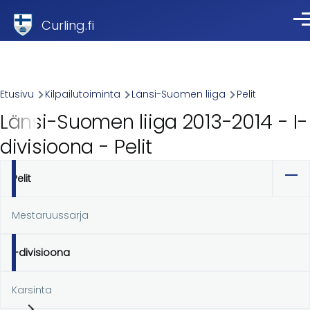
Skip to main content
Curling.fi
Val
Breadcrumb
Etusivu
Kilpailutoiminta
Länsi-Suomen liiga
Pelit
Länsi-Suomen liiga 2013-2014 - I-
divisioona - Pelit
Pelit
Ensisijaiset
välilehdet
Mestaruussarja
I-divisioona
Karsinta