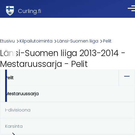
Skip to main content
Curling.fi
Val
Breadcrumb
Etusivu
Kilpailutoiminta
Länsi-Suomen liiga
Pelit
Länsi-Suomen liiga 2013-2014 -
Mestaruussarja - Pelit
Pelit
Ensisijaiset
välilehdet
Mestaruussarja
I-divisioona
Karsinta