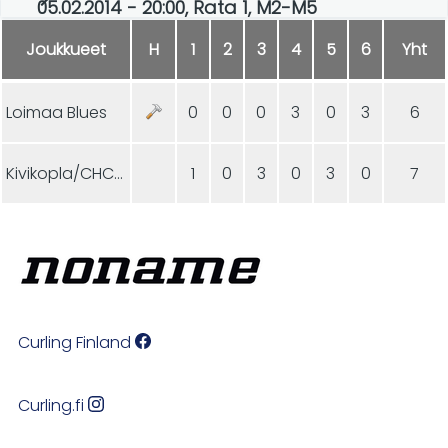
05.02.2014 - 20:00, Rata 1, M2-M5
Joukkueet
H
1
2
3
4
5
6
Yht
Loimaa Blues
0
0
0
3
0
3
6
Kivikopla/CHCC Naantali
1
0
3
0
3
0
7
Curling Finland
Curling.fi