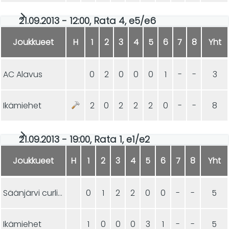
21.09.2013 - 12:00, Rata 4, e5/e6
Joukkueet
H
1
2
3
4
5
6
7
8
Yht
AC Alavus
0
2
0
0
0
1
-
-
3
Ikämiehet
2
0
2
2
2
0
-
-
8
21.09.2013 - 19:00, Rata 1, e1/e2
Joukkueet
H
1
2
3
4
5
6
7
8
Yht
Säänjärvi curling
0
1
2
2
0
0
-
-
5
Ikämiehet
1
0
0
0
3
1
-
-
5