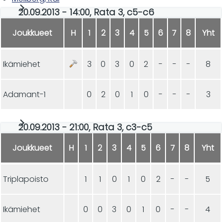
20.09.2013 - 14:00, Rata 3, c5-c6
Joukkueet
H
1
2
3
4
5
6
7
8
Yht
Ikämiehet
3
0
3
0
2
-
-
-
8
Adamant-1
0
2
0
1
0
-
-
-
3
20.09.2013 - 21:00, Rata 3, c3-c5
Joukkueet
H
1
2
3
4
5
6
7
8
Yht
Triplapoisto
1
1
0
1
0
2
-
-
5
Ikämiehet
0
0
3
0
1
0
-
-
4