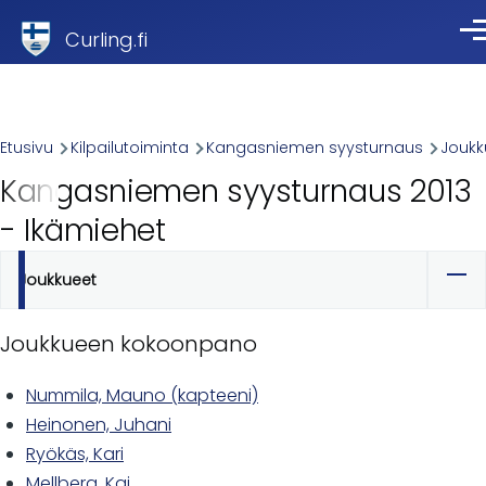
Skip to main content
Curling.fi
Val
Breadcrumb
Etusivu
Kilpailutoiminta
Kangasniemen syysturnaus
Joukk
Kangasniemen syysturnaus 2013
- Ikämiehet
Joukkueet
Ensisijaiset
välilehdet
Joukkueen kokoonpano
Nummila, Mauno (kapteeni)
Heinonen, Juhani
Ryökäs, Kari
Mellberg, Kai