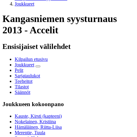
Joukkueet
Kangasniemen syysturnaus
2013 - Accelit
Ensisijaiset välilehdet
Kilpailun etusivu
Joukkueet
Pelit
Sarjataulukot
Teeheitot
Tilastot
Säännöt
Joukkueen kokoonpano
Kauste, Kirsti (kapteeni)
Nokelainen, Kristiina
Hämäläinen, Riitta-Liisa
Merentie, Tuula