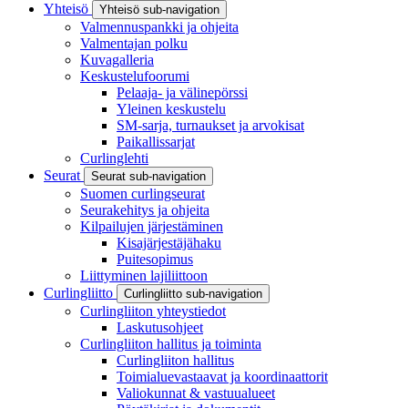
Yhteisö
Yhteisö sub-navigation
Valmennuspankki ja ohjeita
Valmentajan polku
Kuvagalleria
Keskustelufoorumi
Pelaaja- ja välinepörssi
Yleinen keskustelu
SM-sarja, turnaukset ja arvokisat
Paikallissarjat
Curlinglehti
Seurat
Seurat sub-navigation
Suomen curlingseurat
Seurakehitys ja ohjeita
Kilpailujen järjestäminen
Kisajärjestäjähaku
Puitesopimus
Liittyminen lajiliittoon
Curlingliitto
Curlingliitto sub-navigation
Curlingliiton yhteystiedot
Laskutusohjeet
Curlingliiton hallitus ja toiminta
Curlingliiton hallitus
Toimialuevastaavat ja koordinaattorit
Valiokunnat & vastuualueet