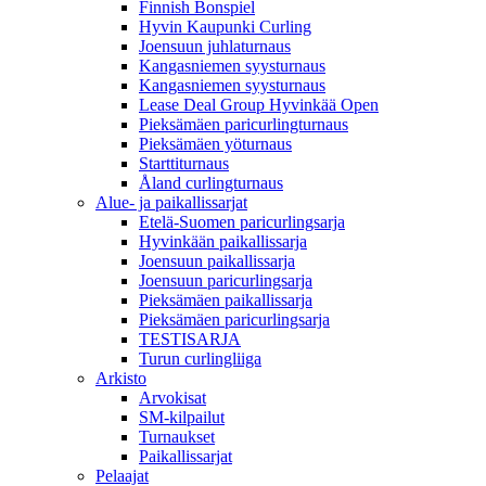
Finnish Bonspiel
Hyvin Kaupunki Curling
Joensuun juhlaturnaus
Kangasniemen syysturnaus
Kangasniemen syysturnaus
Lease Deal Group Hyvinkää Open
Pieksämäen paricurlingturnaus
Pieksämäen yöturnaus
Starttiturnaus
Åland curlingturnaus
Alue- ja paikallissarjat
Etelä-Suomen paricurlingsarja
Hyvinkään paikallissarja
Joensuun paikallissarja
Joensuun paricurlingsarja
Pieksämäen paikallissarja
Pieksämäen paricurlingsarja
TESTISARJA
Turun curlingliiga
Arkisto
Arvokisat
SM-kilpailut
Turnaukset
Paikallissarjat
Pelaajat