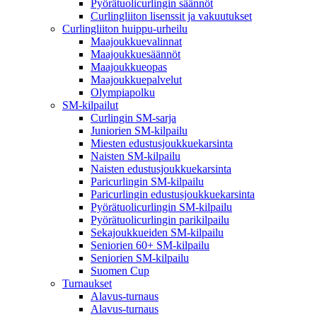
Pyörätuolicurlingin säännöt
Curlingliiton lisenssit ja vakuutukset
Curlingliiton huippu-urheilu
Maajoukkuevalinnat
Maajoukkuesäännöt
Maajoukkueopas
Maajoukkuepalvelut
Olympiapolku
SM-kilpailut
Curlingin SM-sarja
Juniorien SM-kilpailu
Miesten edustusjoukkuekarsinta
Naisten SM-kilpailu
Naisten edustusjoukkuekarsinta
Paricurlingin SM-kilpailu
Paricurlingin edustusjoukkuekarsinta
Pyörätuolicurlingin SM-kilpailu
Pyörätuolicurlingin parikilpailu
Sekajoukkueiden SM-kilpailu
Seniorien 60+ SM-kilpailu
Seniorien SM-kilpailu
Suomen Cup
Turnaukset
Alavus-turnaus
Alavus-turnaus