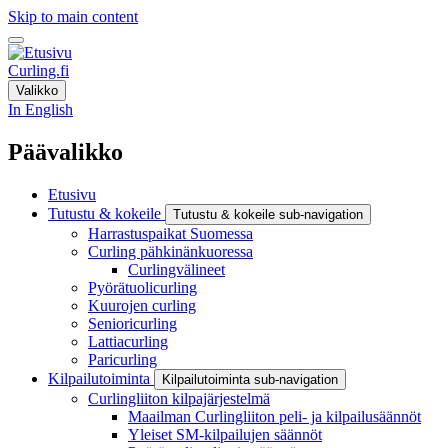
Skip to main content
Curling.fi
Valikko
In English
Päävalikko
Etusivu
Tutustu & kokeile
Tutustu & kokeile sub-navigation
Harrastuspaikat Suomessa
Curling pähkinänkuoressa
Curlingvälineet
Pyörätuolicurling
Kuurojen curling
Senioricurling
Lattiacurling
Paricurling
Kilpailutoiminta
Kilpailutoiminta sub-navigation
Curlingliiton kilpajärjestelmä
Maailman Curlingliiton peli- ja kilpailusäännöt
Yleiset SM-kilpailujen säännöt