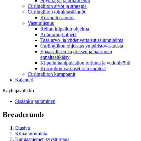
Pöytäkirjat ja dokumentit
Curlingliiton arvot ja strategia
Curlingliiton toimintasäännöt
Kurinpitosäännöt
Vastuullisuus
Reilun kilpailun ohjelma
Antidoping-ohjeet
Tasa-arvo- ja yhdenvertaisuussuunnitelma
Curlingliiton ohjeistus ympäristövastuusta
Epäasiallisen käytöksen ja häirinnän
ennaltaehkäisy
Kilpailumanipulaation torjunta ja vedonlyönti
Korruption vastaiset toimenpiteet
Curlingliiton kumppanit
Kalenteri
Käyttäjävalikko
Sisäänkirjautuminen
Breadcrumb
Etusivu
Kilpailutoiminta
Kangasniemen syysturnaus