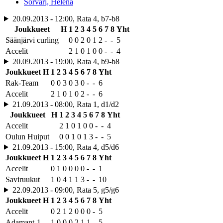
Sorvari, Helena
20.09.2013 - 12:00, Rata 4, b7-b8
Joukkueet
H
1
2
3
4
5
6
7
8
Yht
Säänjärvi curling
0
0
2
0
1
2
-
-
5
Accelit
2
1
0
1
0
0
-
-
4
20.09.2013 - 19:00, Rata 4, b9-b8
Joukkueet
H
1
2
3
4
5
6
7
8
Yht
Rak-Team
0
0
3
0
3
0
-
-
6
Accelit
2
1
0
1
0
2
-
-
6
21.09.2013 - 08:00, Rata 1, d1/d2
Joukkueet
H
1
2
3
4
5
6
7
8
Yht
Accelit
2
1
0
1
0
0
-
-
4
Oulun Huiput
0
0
1
0
1
3
-
-
5
21.09.2013 - 15:00, Rata 4, d5/d6
Joukkueet
H
1
2
3
4
5
6
7
8
Yht
Accelit
0
1
0
0
0
0
-
-
1
Saviruukut
1
0
4
1
1
3
-
-
10
22.09.2013 - 09:00, Rata 5, g5/g6
Joukkueet
H
1
2
3
4
5
6
7
8
Yht
Accelit
0
2
1
2
0
0
0
-
5
Adamant-1
1
0
0
0
2
1
1
-
5