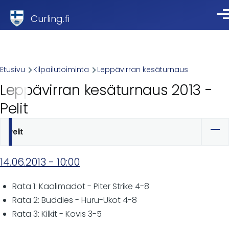
Skip to main content
Curling.fi
Val
Breadcrumb
Etusivu
Kilpailutoiminta
Leppävirran kesäturnaus
Leppävirran kesäturnaus 2013 -
Pelit
Pelit
Ensisijaiset
välilehdet
14.06.2013 - 10:00
Rata 1: Kaalimadot - Piter Strike 4-8
Rata 2: Buddies - Huru-Ukot 4-8
Rata 3: Kilkit - Kovis 3-5