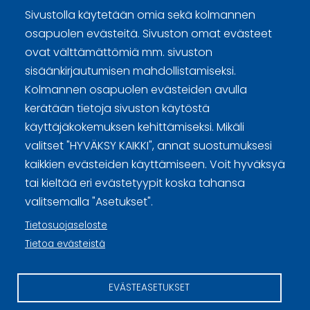
Sivustolla käytetään omia sekä kolmannen
osapuolen evästeitä. Sivuston omat evästeet
Curling Finland
ovat välttämättömiä mm. sivuston
sisäänkirjautumisen mahdollistamiseksi.
Kolmannen osapuolen evästeiden avulla
Curling.fi
kerätään tietoja sivuston käytöstä
käyttäjäkokemuksen kehittämiseksi. Mikäli
Curling Finland
valitset "HYVÄKSY KAIKKI", annat suostumuksesi
kaikkien evästeiden käyttämiseen. Voit hyväksyä
tai kieltää eri evästetyypit koska tahansa
Sivuston käyttöehdot ja sisällön käyttöoikeudet
valitsemalla "Asetukset".
Tietosuojaselosteet
Tietosuojaseloste
Tietoa evästeistä
Tietoa evästeistä
Evästeasetukset
EVÄSTEASETUKSET