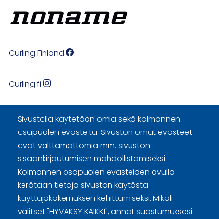
Curling Finland
Curling.fi
Curling Finland
Sivustolla käytetään omia sekä kolmannen
osapuolen evästeitä. Sivuston omat evästeet
ovat välttämättömiä mm. sivuston
Sivuston käyttöehdot ja sisällön käyttöoikeudet
sisäänkirjautumisen mahdollistamiseksi.
Kolmannen osapuolen evästeiden avulla
Tietosuojaselosteet
kerätään tietoja sivuston käytöstä
Tietoa evästeistä
käyttäjäkokemuksen kehittämiseksi. Mikäli
valitset "HYVÄKSY KAIKKI", annat suostumuksesi
Evästeasetukset