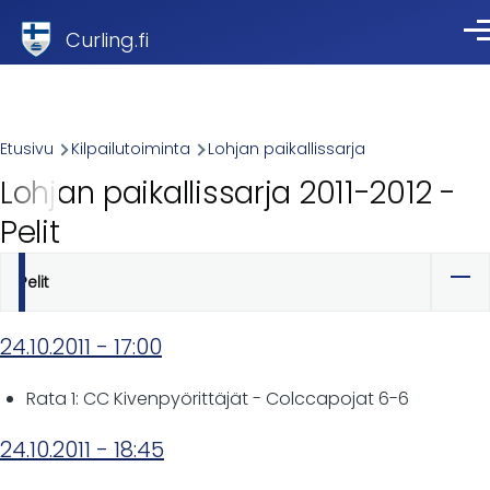
Skip to main content
Curling.fi
Val
Breadcrumb
Etusivu
Kilpailutoiminta
Lohjan paikallissarja
Lohjan paikallissarja 2011-2012 -
Pelit
Pelit
Ensisijaiset
välilehdet
24.10.2011 - 17:00
Rata 1: CC Kivenpyörittäjät - Colccapojat 6-6
24.10.2011 - 18:45