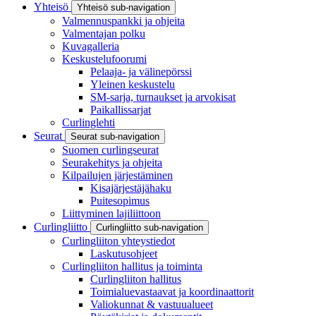
Yhteisö
Yhteisö sub-navigation
Valmennuspankki ja ohjeita
Valmentajan polku
Kuvagalleria
Keskustelufoorumi
Pelaaja- ja välinepörssi
Yleinen keskustelu
SM-sarja, turnaukset ja arvokisat
Paikallissarjat
Curlinglehti
Seurat
Seurat sub-navigation
Suomen curlingseurat
Seurakehitys ja ohjeita
Kilpailujen järjestäminen
Kisajärjestäjähaku
Puitesopimus
Liittyminen lajiliittoon
Curlingliitto
Curlingliitto sub-navigation
Curlingliiton yhteystiedot
Laskutusohjeet
Curlingliiton hallitus ja toiminta
Curlingliiton hallitus
Toimialuevastaavat ja koordinaattorit
Valiokunnat & vastuualueet