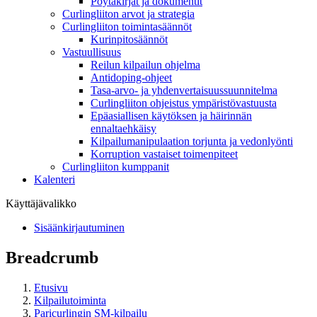
Pöytäkirjat ja dokumentit
Curlingliiton arvot ja strategia
Curlingliiton toimintasäännöt
Kurinpitosäännöt
Vastuullisuus
Reilun kilpailun ohjelma
Antidoping-ohjeet
Tasa-arvo- ja yhdenvertaisuussuunnitelma
Curlingliiton ohjeistus ympäristövastuusta
Epäasiallisen käytöksen ja häirinnän
ennaltaehkäisy
Kilpailumanipulaation torjunta ja vedonlyönti
Korruption vastaiset toimenpiteet
Curlingliiton kumppanit
Kalenteri
Käyttäjävalikko
Sisäänkirjautuminen
Breadcrumb
Etusivu
Kilpailutoiminta
Paricurlingin SM-kilpailu