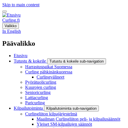
Skip to main content
Curling.fi
Valikko
In English
Päävalikko
Etusivu
Tutustu & kokeile
Tutustu & kokeile sub-navigation
Harrastuspaikat Suomessa
Curling pähkinänkuoressa
Curlingvälineet
Pyörätuolicurling
Kuurojen curling
Senioricurling
Lattiacurling
Paricurling
Kilpailutoiminta
Kilpailutoiminta sub-navigation
Curlingliiton kilpajärjestelmä
Maailman Curlingliiton peli- ja kilpailusäännöt
Yleiset SM-kilpailujen säännöt