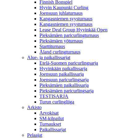
Finnish Bonspiel
Hyvin Kaupunki Curling
Joensuun juhlaturnaus
Kangasniemen syysturnaus
Kangasniemen syysturnaus
Lease Deal Group Hyvinkää Open
Pieksämäen paricurlingturnaus
Pieksämäen yöturnaus
Starttiturnaus
Åland curlingturnaus
Alue- ja paikallissarjat
Etelä-Suomen paricurlingsarja
Hyvinkään paikallissarja
Joensuun paikallissarja
Joensuun paricurlingsarja
Pieksämäen paikallissarja
Pieksämäen paricurlingsarja
TESTISARJA
Turun curlingliiga
Arkisto
Arvokisat
SM-kilpailut
Turnaukset
Paikallissarjat
Pelaajat