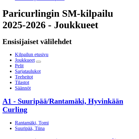
Paricurlingin SM-kilpailu
2025-2026 - Joukkueet
Ensisijaiset välilehdet
Kilpailun etusivu
Joukkueet
Pelit
Sarjataulukot
Teeheitot
Tilastot
Säännöt
A1 - Suuripää/Rantamäki, Hyvinkään
Curling
Rantamäki, Tomi
Suuripää, Tiina