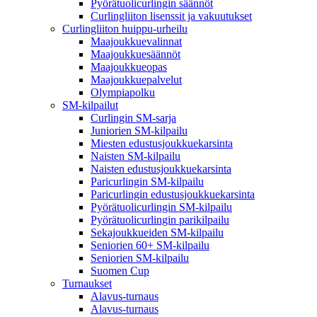
Pyörätuolicurlingin säännöt
Curlingliiton lisenssit ja vakuutukset
Curlingliiton huippu-urheilu
Maajoukkuevalinnat
Maajoukkuesäännöt
Maajoukkueopas
Maajoukkuepalvelut
Olympiapolku
SM-kilpailut
Curlingin SM-sarja
Juniorien SM-kilpailu
Miesten edustusjoukkuekarsinta
Naisten SM-kilpailu
Naisten edustusjoukkuekarsinta
Paricurlingin SM-kilpailu
Paricurlingin edustusjoukkuekarsinta
Pyörätuolicurlingin SM-kilpailu
Pyörätuolicurlingin parikilpailu
Sekajoukkueiden SM-kilpailu
Seniorien 60+ SM-kilpailu
Seniorien SM-kilpailu
Suomen Cup
Turnaukset
Alavus-turnaus
Alavus-turnaus