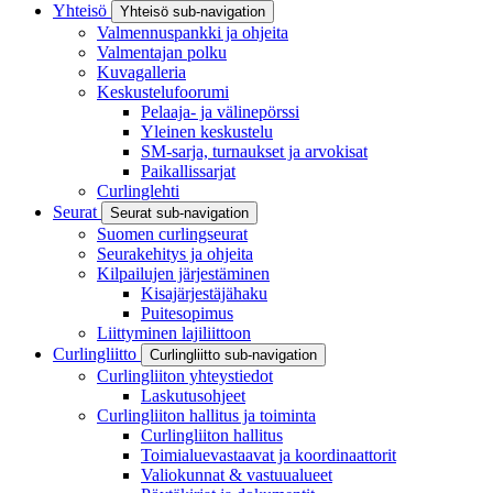
Yhteisö
Yhteisö sub-navigation
Valmennuspankki ja ohjeita
Valmentajan polku
Kuvagalleria
Keskustelufoorumi
Pelaaja- ja välinepörssi
Yleinen keskustelu
SM-sarja, turnaukset ja arvokisat
Paikallissarjat
Curlinglehti
Seurat
Seurat sub-navigation
Suomen curlingseurat
Seurakehitys ja ohjeita
Kilpailujen järjestäminen
Kisajärjestäjähaku
Puitesopimus
Liittyminen lajiliittoon
Curlingliitto
Curlingliitto sub-navigation
Curlingliiton yhteystiedot
Laskutusohjeet
Curlingliiton hallitus ja toiminta
Curlingliiton hallitus
Toimialuevastaavat ja koordinaattorit
Valiokunnat & vastuualueet