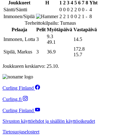
Joukkueet
H
1
2
3
4
5
6
7
8
Yht
Säntti/Säntti
0
0
0
2
2
0
0
-
4
Immonen/Sipilä
2
2
1
0
0
2
1
-
8
Teeheittokilpailu: Turnaus
Pelaaja
Pelit
Myötäpäivä
Vastapäivä
9.3
Immonen, Lotta
3
14.5
49.1
172.8
Sipilä, Markus
3
36.9
15.7
Joukkueen keskiarvo: 25.10.
Curling Finland
Curling.fi
Curling Finland
Sivuston käyttöehdot ja sisällön käyttöoikeudet
Tietosuojaselosteet