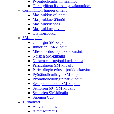
Pyörätuolicurlingin säännöt
Curlingliiton lisenssit ja vakuutukset
Curlingliiton huippu-urheilu
Maajoukkuevalinnat
Maajoukkuesäännöt
Maajoukkueopas
Maajoukkuepalvelut
Olympiapolku
SM-kilpailut
Curlingin SM-sarja
Juniorien SM-kilpailu
Miesten edustusjoukkuekarsinta
Naisten SM-kilpailu
Naisten edustusjoukkuekarsinta
Paricurlingin SM-kilpailu
Paricurlingin edustusjoukkuekarsinta
Pyörätuolicurlingin SM-kilpailu
Pyörätuolicurlingin parikilpailu
Sekajoukkueiden SM-kilpailu
Seniorien 60+ SM-kilpailu
Seniorien SM-kilpailu
Suomen Cup
Turnaukset
Alavus-turnaus
Alavus-turnaus