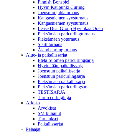
Finnish Bonspiel
Hyvin Kaupunki Curling
Joensuun juhlaturnaus
Kangasniemen syysturnaus
Kangasniemen syysturnaus
Lease Deal Group Hyvinkää Open
Pieksämäen paricurlingturnaus
Pieksämäen yöturnaus
Starttiturnaus
Åland curlingturnaus
Alue- ja paikallissarjat
Etelä-Suomen paricurlingsarja
Hyvinkään paikallissarja
Joensuun paikallissarja
Joensuun paricurlingsarja
Pieksämäen paikallissarja
Pieksämäen paricurlingsarja
TESTISARJA
Turun curlingliiga
Arkisto
Arvokisat
SM-kilpailut
Turnaukset
Paikallissarjat
Pelaajat