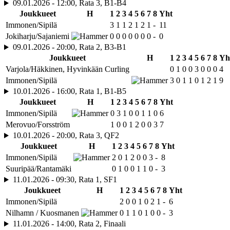
09.01.2026 - 12:00, Rata 3, B1-B4
Joukkueet
H
1
2
3
4
5
6
7
8
Yht
Immonen/Sipilä
3
1
1
2
1
2
1
-
11
Jokiharju/Sajaniemi
0
0
0
0
0
0
0
-
0
09.01.2026 - 20:00, Rata 2, B3-B1
Joukkueet
H
1
2
3
4
5
6
7
8
Yh
Varjola/Häkkinen, Hyvinkään Curling
0
1
0
0
3
0
0
0
4
Immonen/Sipilä
3
0
1
1
0
1
2
1
9
10.01.2026 - 16:00, Rata 1, B1-B5
Joukkueet
H
1
2
3
4
5
6
7
8
Yht
Immonen/Sipilä
0
3
1
0
0
1
1
0
6
Merovuo/Forsström
1
0
0
1
2
0
0
3
7
10.01.2026 - 20:00, Rata 3, QF2
Joukkueet
H
1
2
3
4
5
6
7
8
Yht
Immonen/Sipilä
2
0
1
2
0
0
3
-
8
Suuripää/Rantamäki
0
1
0
0
1
1
0
-
3
11.01.2026 - 09:30, Rata 1, SF1
Joukkueet
H
1
2
3
4
5
6
7
8
Yht
Immonen/Sipilä
2
0
0
1
0
2
1
-
6
Nilhamn / Kuosmanen
0
1
1
0
1
0
0
-
3
11.01.2026 - 14:00, Rata 2, Finaali