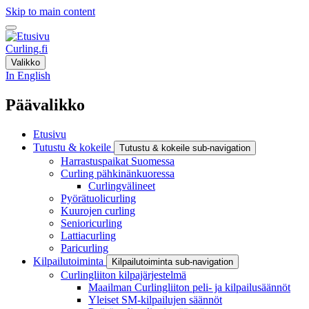
Skip to main content
Curling.fi
Valikko
In English
Päävalikko
Etusivu
Tutustu & kokeile
Tutustu & kokeile sub-navigation
Harrastuspaikat Suomessa
Curling pähkinänkuoressa
Curlingvälineet
Pyörätuolicurling
Kuurojen curling
Senioricurling
Lattiacurling
Paricurling
Kilpailutoiminta
Kilpailutoiminta sub-navigation
Curlingliiton kilpajärjestelmä
Maailman Curlingliiton peli- ja kilpailusäännöt
Yleiset SM-kilpailujen säännöt