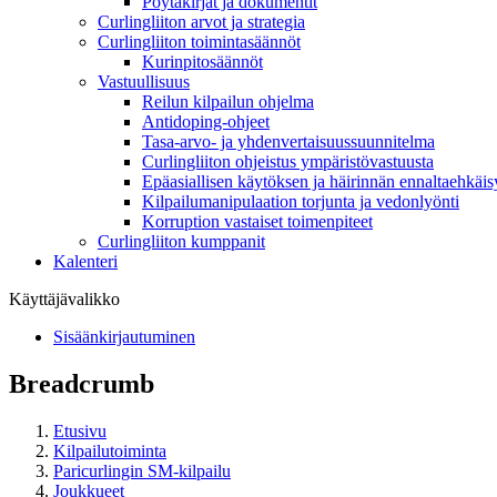
Pöytäkirjat ja dokumentit
Curlingliiton arvot ja strategia
Curlingliiton toimintasäännöt
Kurinpitosäännöt
Vastuullisuus
Reilun kilpailun ohjelma
Antidoping-ohjeet
Tasa-arvo- ja yhdenvertaisuussuunnitelma
Curlingliiton ohjeistus ympäristövastuusta
Epäasiallisen käytöksen ja häirinnän ennaltaehkäis
Kilpailumanipulaation torjunta ja vedonlyönti
Korruption vastaiset toimenpiteet
Curlingliiton kumppanit
Kalenteri
Käyttäjävalikko
Sisäänkirjautuminen
Breadcrumb
Etusivu
Kilpailutoiminta
Paricurlingin SM-kilpailu
Joukkueet