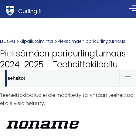
Skip to main content
Curling.fi
Val
Breadcrumb
Etusivu
Kilpailutoiminta
Pieksämäen paricurlingturnaus
Pieksämäen paricurlingturnaus
2024-2025 - Teeheittokilpailu
Teeheitot
Ensisijaiset
välilehdet
Teeheittokilpailua ei ole määritetty tai yhtään teeheittoa
ei ole vielä heitetty.