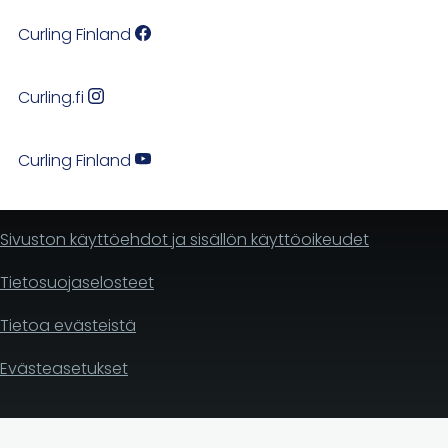
Curling Finland
Curling.fi
Curling Finland
Sivuston käyttöehdot ja sisällön käyttöoikeudet
Tietosuojaselosteet
Tietoa evästeistä
Evästeasetukset