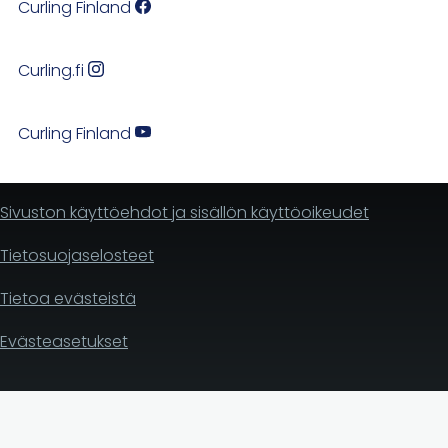
Curling Finland
Curling.fi
Curling Finland
Sivuston käyttöehdot ja sisällön käyttöoikeudet
Tietosuojaselosteet
Tietoa evästeistä
Evästeasetukset