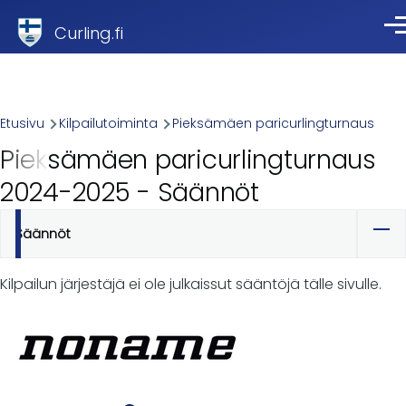
Skip to main content
Curling.fi
Val
Breadcrumb
Etusivu
Kilpailutoiminta
Pieksämäen paricurlingturnaus
Pieksämäen paricurlingturnaus
2024-2025 - Säännöt
Säännöt
Ensisijaiset
välilehdet
Kilpailun järjestäjä ei ole julkaissut sääntöjä tälle sivulle.